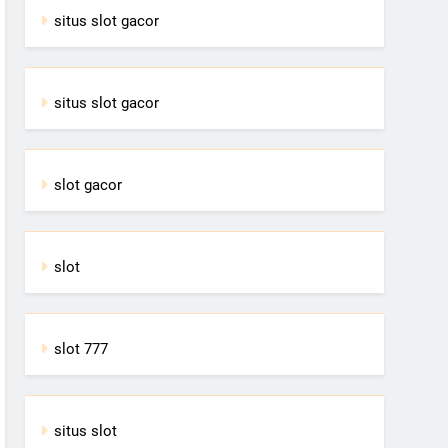
situs slot gacor
situs slot gacor
slot gacor
slot
slot 777
situs slot