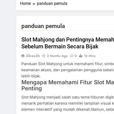
Home
panduan pemula
panduan pemula
Slot Mahjong dan Pentingnya Memah
Sebelum Bermain Secara Bijak
33cee26
3 Months Ago
0
16 Mins
Panduan Slot Mahjong untuk memahami fitur, simbol
keamanan akses, dan pengalaman pengguna sebel
lebih bijak.
Mengapa Memahami Fitur Slot Mah
Penting
Slot Mahjong menjadi salah satu tema hiburan digit
menarik perhatian karena memiliki tampilan visual k
elemen interaktif yang mudah dikenali.Namun, seb