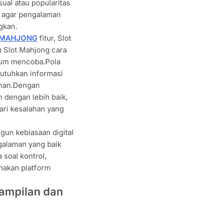
sual atau popularitas
g agar pengalaman
gkan.
 MAHJONG
fitur, Slot
 Slot Mahjong cara
lum mencoba.Pola
utuhkan informasi
bihan.Dengan
 dengan lebih baik,
ri kesalahan yang
n kebiasaan digital
ngalaman yang baik
 soal kontrol,
nakan platform
Tampilan dan