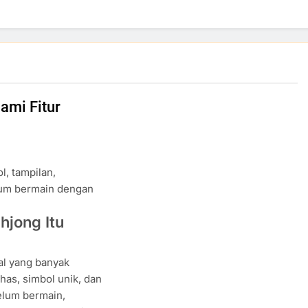
ami Fitur
, tampilan,
um bermain dengan
jong Itu
al yang banyak
has, simbol unik, dan
elum bermain,