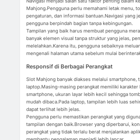
Navigasi menjadi salah satu faktor penting dalam 
Mahjong.Pengguna perlu memahami letak menu, to
pengaturan, dan informasi bantuan.Navigasi yang 
pengguna berpindah bagian tanpa kebingungan.
Tampilan yang baik harus membuat pengguna merasa
banyak elemen visual tanpa struktur yang jelas, pe
melelahkan.Karena itu, pengguna sebaiknya melua
mengenali halaman utama sebelum mulai berinteraks
Responsif di Berbagai Perangkat
Slot Mahjong banyak diakses melalui smartphone, t
laptop.Masing-masing perangkat memiliki karakter
smartphone, ukuran layar lebih kecil sehingga tomb
mudah dibaca.Pada laptop, tampilan lebih luas sehin
dapat terlihat lebih jelas.
Pengguna perlu memastikan perangkat yang digu
tampilan dengan baik.Browser yang diperbarui, kone
perangkat yang tidak terlalu berat menjalankan aplik
membantu pengalaman menjadi lebih lancar.