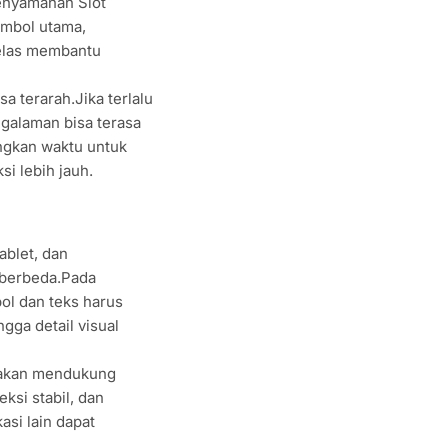
kenyamanan Slot
mbol utama,
jelas membantu
 terarah.Jika terlalu
ngalaman bisa terasa
ngkan waktu untuk
i lebih jauh.
ablet, dan
 berbeda.Pada
ol dan teks harus
gga detail visual
nakan mendukung
ksi stabil, dan
asi lain dapat