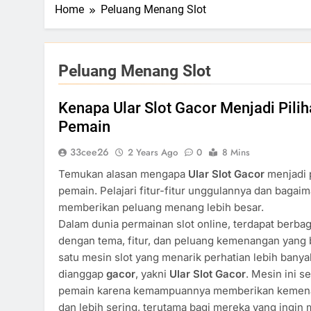
Home
Peluang Menang Slot
Peluang Menang Slot
Kenapa Ular Slot Gacor Menjadi Pili
Pemain
33cee26
2 Years Ago
0
8 Mins
Temukan alasan mengapa
Ular Slot Gacor
menjadi 
pemain. Pelajari fitur-fitur unggulannya dan bagaim
memberikan peluang menang lebih besar.
Dalam dunia permainan slot online, terdapat berb
dengan tema, fitur, dan peluang kemenangan yang
satu mesin slot yang menarik perhatian lebih bany
dianggap
gacor
, yakni
Ular Slot Gacor
. Mesin ini se
pemain karena kemampuannya memberikan kemena
dan lebih sering, terutama bagi mereka yang ingin