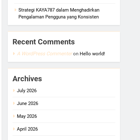
Strategi KAYA787 dalam Menghadirkan
Pengalaman Pengguna yang Konsisten
Recent Comments
A WordPress Commenter
on
Hello world!
Archives
July 2026
June 2026
May 2026
April 2026