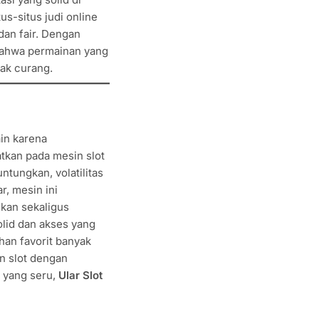
us-situs judi online
an fair. Dengan
bahwa permainan yang
ak curang.
in karena
tkan pada mesin slot
ntungkan, volatilitas
r, mesin ini
an sekaligus
lid dan akses yang
han favorit banyak
in slot dengan
 yang seru,
Ular Slot