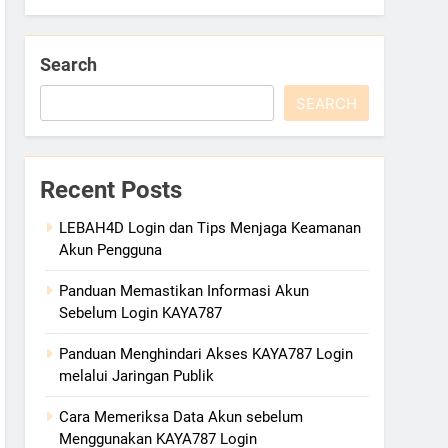
Search
SEARCH
Recent Posts
LEBAH4D Login dan Tips Menjaga Keamanan
Akun Pengguna
Panduan Memastikan Informasi Akun
Sebelum Login KAYA787
Panduan Menghindari Akses KAYA787 Login
melalui Jaringan Publik
Cara Memeriksa Data Akun sebelum
Menggunakan KAYA787 Login