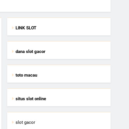
LINK SLOT
dana slot gacor
toto macau
situs slot online
slot gacor