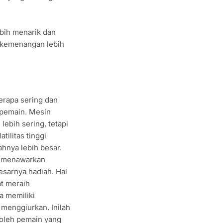
bih menarik dan
 kemenangan lebih
erapa sering dan
 pemain. Mesin
ebih sering, tetapi
tilitas tinggi
hnya lebih besar.
g menawarkan
sarnya hadiah. Hal
t meraih
a memiliki
menggiurkan. Inilah
 oleh pemain yang