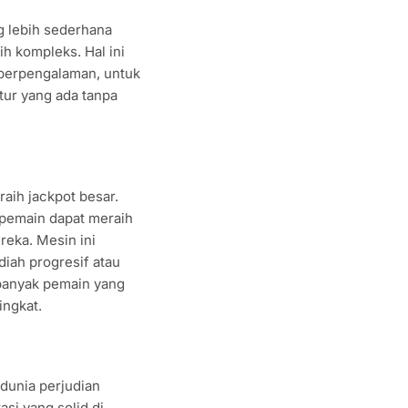
 lebih sederhana
h kompleks. Hal ini
berpengalaman, untuk
tur yang ada tanpa
ih jackpot besar.
pemain dapat meraih
eka. Mesin ini
iah progresif atau
 banyak pemain yang
ingkat.
dunia perjudian
si yang solid di