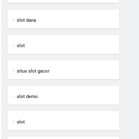
slot dana
slot
situs slot gacor
slot demo
slot