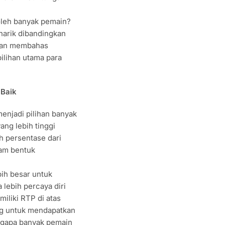
oleh banyak pemain?
narik dibandingkan
 akan membahas
ilihan utama para
 Baik
enjadi pilihan banyak
ang lebih tinggi
h persentase dari
lam bentuk
ih besar untuk
ebih percaya diri
miliki RTP di atas
ang untuk mendapatkan
engapa banyak pemain