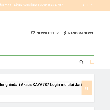
formasi Akun Sebelum Login KAYA787
AYA787 Login melalui Jaringan Publik
 sebelum Menggunakan KAYA787 Login
NEWSLETTER
RANDOM NEWS
ips Menjaga Keamanan Akun Pengguna
formasi Akun Sebelum Login KAYA787
ru Dan Realistis.
AYA787 Login melalui Jaringan Publik
 sebelum Menggunakan KAYA787 Login
kses KAYA787 Login melalui Jaringan Publik
Cara Mem
3 Weeks Ag