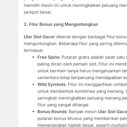
memilih mesin ini untuk meningkatkan peluang me
jackpot besar.
2.
Fitur Bonus yang Menguntungkan
Ular Slot Gacor
dikenal dengan berbagai fitur bon
menguntungkan. Beberapa fitur yang sering ditemu
termasuk:
Free Spins
: Putaran gratis adalah salah satu
paling dicari oleh pemain slot. Fitur ini me
untuk bermain tanpa harus mengeluarkan ta
sementara tetap berpeluang mendapatkan 
Wild Symbols
: Fitur ini menggantikan simbol
untuk membentuk kombinasi yang menang. 
seringkali meningkatkan peluang menang p
fitur yang sangat dihargai.
Bonus Rounds
: Banyak mesin
Ular Slot Gaco
putaran bonus khusus yang memberikan pel
memenangkan hadiah besar, seperti multipl