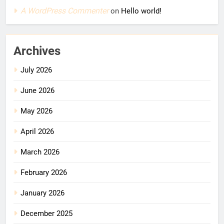
A WordPress Commenter
on
Hello world!
Archives
July 2026
June 2026
May 2026
April 2026
March 2026
February 2026
January 2026
December 2025