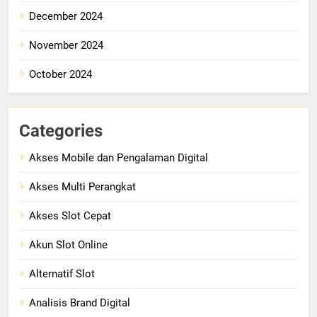
December 2024
November 2024
October 2024
Categories
Akses Mobile dan Pengalaman Digital
Akses Multi Perangkat
Akses Slot Cepat
Akun Slot Online
Alternatif Slot
Analisis Brand Digital