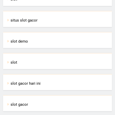
situs slot gacor
slot demo
slot
slot gacor hari ini
slot gacor