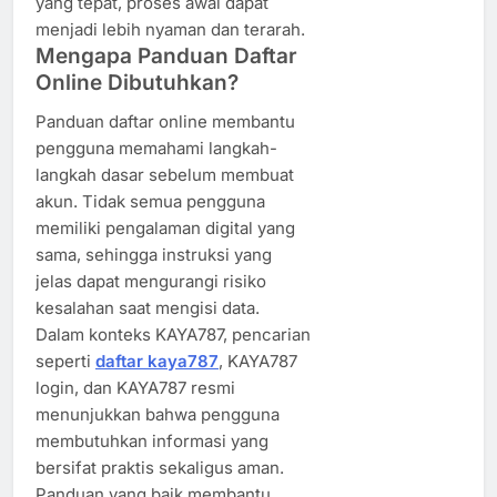
yang tepat, proses awal dapat
menjadi lebih nyaman dan terarah.
Mengapa Panduan Daftar
Online Dibutuhkan?
Panduan daftar online membantu
pengguna memahami langkah-
langkah dasar sebelum membuat
akun. Tidak semua pengguna
memiliki pengalaman digital yang
sama, sehingga instruksi yang
jelas dapat mengurangi risiko
kesalahan saat mengisi data.
Dalam konteks KAYA787, pencarian
seperti
daftar kaya787
, KAYA787
login, dan KAYA787 resmi
menunjukkan bahwa pengguna
membutuhkan informasi yang
bersifat praktis sekaligus aman.
Panduan yang baik membantu