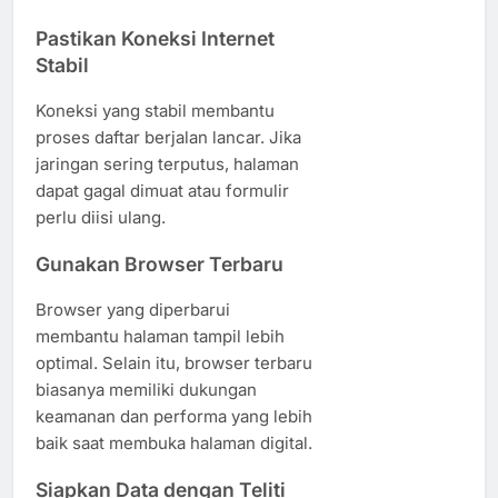
Pastikan Koneksi Internet
Stabil
Koneksi yang stabil membantu
proses daftar berjalan lancar. Jika
jaringan sering terputus, halaman
dapat gagal dimuat atau formulir
perlu diisi ulang.
Gunakan Browser Terbaru
Browser yang diperbarui
membantu halaman tampil lebih
optimal. Selain itu, browser terbaru
biasanya memiliki dukungan
keamanan dan performa yang lebih
baik saat membuka halaman digital.
Siapkan Data dengan Teliti