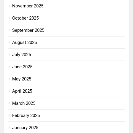
November 2025
October 2025
September 2025
August 2025
July 2025
June 2025
May 2025
April 2025
March 2025
February 2025
January 2025