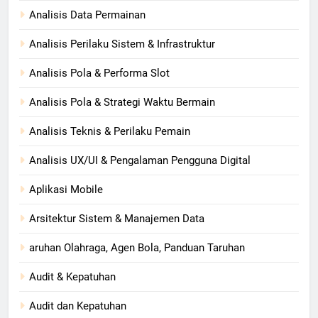
Analisis Data Permainan
Analisis Perilaku Sistem & Infrastruktur
Analisis Pola & Performa Slot
Analisis Pola & Strategi Waktu Bermain
Analisis Teknis & Perilaku Pemain
Analisis UX/UI & Pengalaman Pengguna Digital
Aplikasi Mobile
Arsitektur Sistem & Manajemen Data
aruhan Olahraga, Agen Bola, Panduan Taruhan
Audit & Kepatuhan
Audit dan Kepatuhan