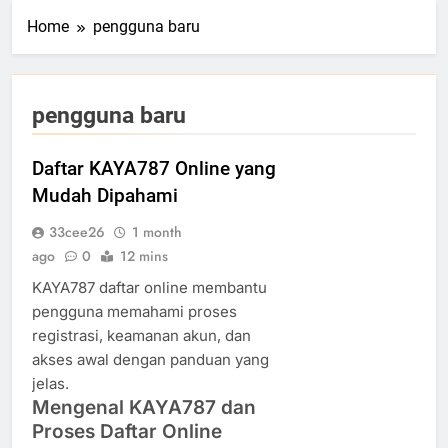
Home
pengguna baru
pengguna baru
Daftar KAYA787 Online yang
Mudah Dipahami
33cee26
1 month
ago
0
12 mins
KAYA787 daftar online membantu
pengguna memahami proses
registrasi, keamanan akun, dan
akses awal dengan panduan yang
jelas.
Mengenal KAYA787 dan
Proses Daftar Online