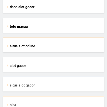
dana slot gacor
toto macau
situs slot online
slot gacor
situs slot gacor
slot