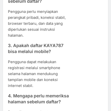
sebelum daftar?
Pengguna perlu menyiapkan
perangkat pribadi, koneksi stabil,
browser terbaru, dan data yang
diperlukan sesuai instruksi
halaman.
3. Apakah daftar KAYA787
bisa melalui mobile?
Pengguna dapat melakukan
registrasi melalui smartphone
selama halaman mendukung
tampilan mobile dan koneksi
internet stabil.
4. Mengapa perlu memeriksa
halaman sebelum daftar?