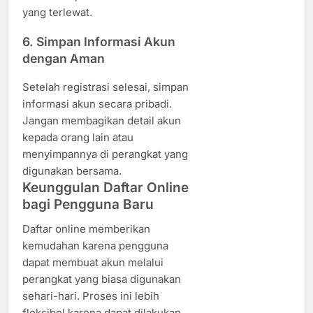
yang terlewat.
6. Simpan Informasi Akun
dengan Aman
Setelah registrasi selesai, simpan
informasi akun secara pribadi.
Jangan membagikan detail akun
kepada orang lain atau
menyimpannya di perangkat yang
digunakan bersama.
Keunggulan Daftar Online
bagi Pengguna Baru
Daftar online memberikan
kemudahan karena pengguna
dapat membuat akun melalui
perangkat yang biasa digunakan
sehari-hari. Proses ini lebih
fleksibel karena dapat dilakukan