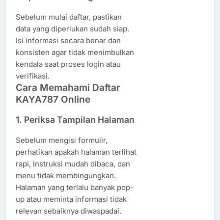
Sebelum mulai daftar, pastikan
data yang diperlukan sudah siap.
Isi informasi secara benar dan
konsisten agar tidak menimbulkan
kendala saat proses login atau
verifikasi.
Cara Memahami Daftar
KAYA787 Online
1. Periksa Tampilan Halaman
Sebelum mengisi formulir,
perhatikan apakah halaman terlihat
rapi, instruksi mudah dibaca, dan
menu tidak membingungkan.
Halaman yang terlalu banyak pop-
up atau meminta informasi tidak
relevan sebaiknya diwaspadai.