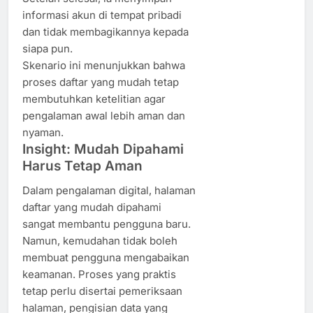
informasi akun di tempat pribadi
dan tidak membagikannya kepada
siapa pun.
Skenario ini menunjukkan bahwa
proses daftar yang mudah tetap
membutuhkan ketelitian agar
pengalaman awal lebih aman dan
nyaman.
Insight: Mudah Dipahami
Harus Tetap Aman
Dalam pengalaman digital, halaman
daftar yang mudah dipahami
sangat membantu pengguna baru.
Namun, kemudahan tidak boleh
membuat pengguna mengabaikan
keamanan. Proses yang praktis
tetap perlu disertai pemeriksaan
halaman, pengisian data yang