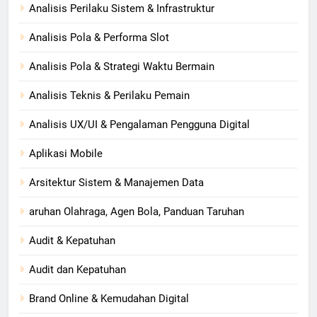
Analisis Perilaku Sistem & Infrastruktur
Analisis Pola & Performa Slot
Analisis Pola & Strategi Waktu Bermain
Analisis Teknis & Perilaku Pemain
Analisis UX/UI & Pengalaman Pengguna Digital
Aplikasi Mobile
Arsitektur Sistem & Manajemen Data
aruhan Olahraga, Agen Bola, Panduan Taruhan
Audit & Kepatuhan
Audit dan Kepatuhan
Brand Online & Kemudahan Digital