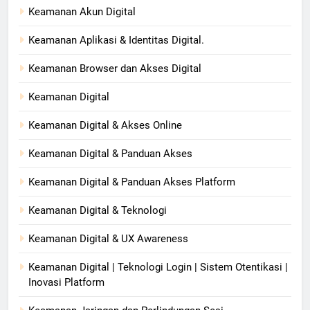
Keamanan Akun Digital
Keamanan Aplikasi & Identitas Digital.
Keamanan Browser dan Akses Digital
Keamanan Digital
Keamanan Digital & Akses Online
Keamanan Digital & Panduan Akses
Keamanan Digital & Panduan Akses Platform
Keamanan Digital & Teknologi
Keamanan Digital & UX Awareness
Keamanan Digital | Teknologi Login | Sistem Otentikasi |
Inovasi Platform