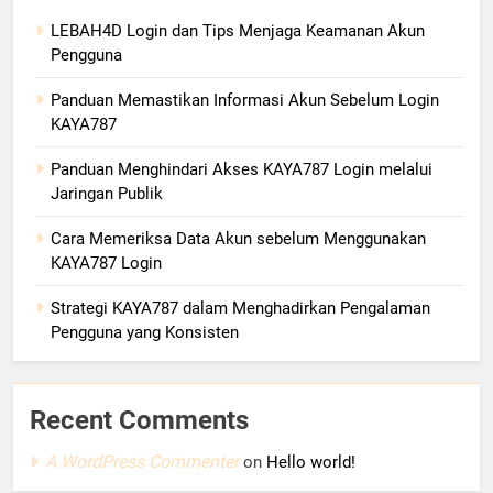
LEBAH4D Login dan Tips Menjaga Keamanan Akun
Pengguna
Panduan Memastikan Informasi Akun Sebelum Login
KAYA787
Panduan Menghindari Akses KAYA787 Login melalui
Jaringan Publik
Cara Memeriksa Data Akun sebelum Menggunakan
KAYA787 Login
Strategi KAYA787 dalam Menghadirkan Pengalaman
Pengguna yang Konsisten
Recent Comments
A WordPress Commenter
on
Hello world!