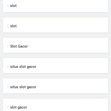
slot
slot
Slot Gacor
situs slot gacor
situs slot gacor
slot gacor