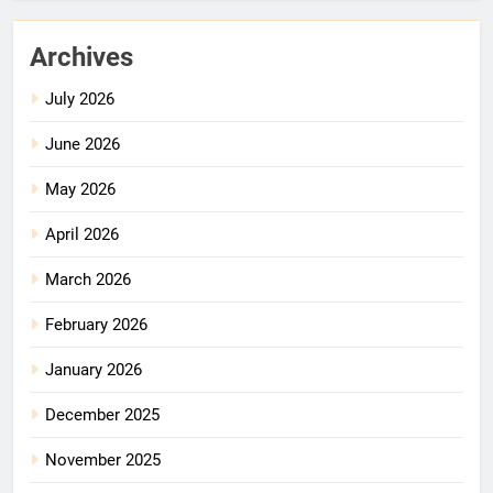
Archives
July 2026
June 2026
May 2026
April 2026
March 2026
February 2026
January 2026
December 2025
November 2025