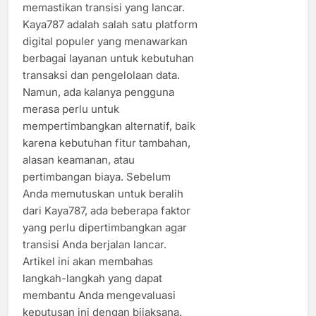
memastikan transisi yang lancar.
Kaya787 adalah salah satu platform
digital populer yang menawarkan
berbagai layanan untuk kebutuhan
transaksi dan pengelolaan data.
Namun, ada kalanya pengguna
merasa perlu untuk
mempertimbangkan alternatif, baik
karena kebutuhan fitur tambahan,
alasan keamanan, atau
pertimbangan biaya. Sebelum
Anda memutuskan untuk beralih
dari Kaya787, ada beberapa faktor
yang perlu dipertimbangkan agar
transisi Anda berjalan lancar.
Artikel ini akan membahas
langkah-langkah yang dapat
membantu Anda mengevaluasi
keputusan ini dengan bijaksana.