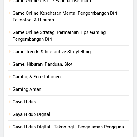
Game Online / Slot / Panduan Bermain
Game Online Kesehatan Mental Pengembangan Diri
Teknologi & Hiburan
Game Online Strategi Permainan Tips Gaming
Pengembangan Diri
Game Trends & Interactive Storytelling
Game, Hiburan, Panduan, Slot
Gaming & Entertainment
Gaming Aman
Gaya Hidup
Gaya Hidup Digital
Gaya Hidup Digital | Teknologi | Pengalaman Pengguna