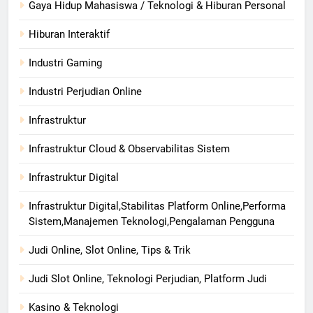
Gaya Hidup Mahasiswa / Teknologi & Hiburan Personal
Hiburan Interaktif
Industri Gaming
Industri Perjudian Online
Infrastruktur
Infrastruktur Cloud & Observabilitas Sistem
Infrastruktur Digital
Infrastruktur Digital,Stabilitas Platform Online,Performa
Sistem,Manajemen Teknologi,Pengalaman Pengguna
Judi Online, Slot Online, Tips & Trik
Judi Slot Online, Teknologi Perjudian, Platform Judi
Kasino & Teknologi