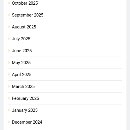
October 2025
September 2025
August 2025
July 2025
June 2025
May 2025
April 2025
March 2025
February 2025
January 2025
December 2024