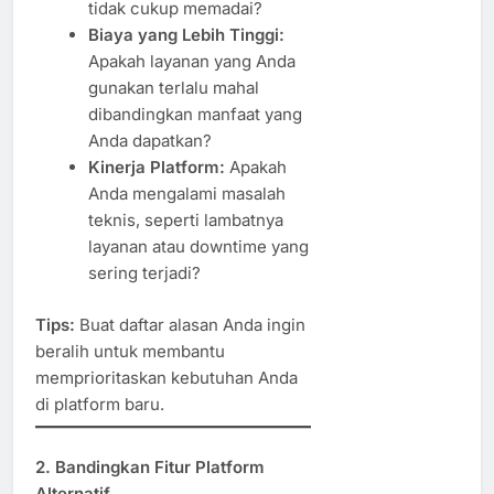
tidak cukup memadai?
Biaya yang Lebih Tinggi:
Apakah layanan yang Anda
gunakan terlalu mahal
dibandingkan manfaat yang
Anda dapatkan?
Kinerja Platform:
Apakah
Anda mengalami masalah
teknis, seperti lambatnya
layanan atau downtime yang
sering terjadi?
Tips:
Buat daftar alasan Anda ingin
beralih untuk membantu
memprioritaskan kebutuhan Anda
di platform baru.
2. Bandingkan Fitur Platform
Alternatif