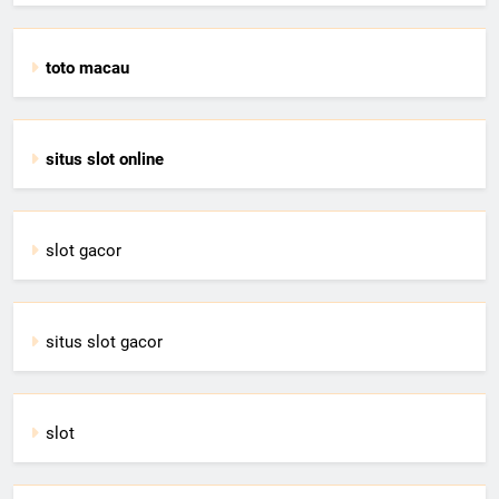
toto macau
situs slot online
slot gacor
situs slot gacor
slot