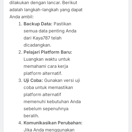
dilakukan dengan lancar. Berikut
adalah langkah-langkah yang dapat
Anda ambil:
Backup Data:
Pastikan
semua data penting Anda
dari Kaya787 telah
dicadangkan.
Pelajari Platform Baru:
Luangkan waktu untuk
memahami cara kerja
platform alternatif.
Uji Coba:
Gunakan versi uji
coba untuk memastikan
platform alternatif
memenuhi kebutuhan Anda
sebelum sepenuhnya
beralih.
Komunikasikan Perubahan:
Jika Anda menggunakan