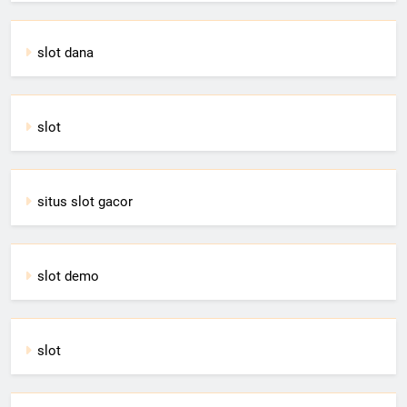
slot dana
slot
situs slot gacor
slot demo
slot