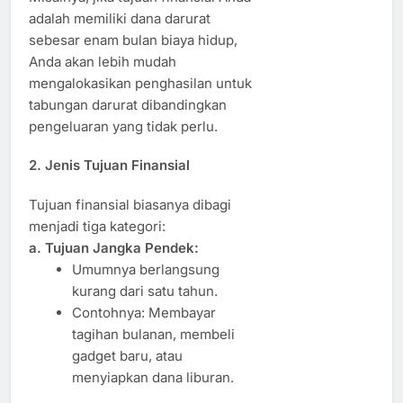
adalah memiliki dana darurat
sebesar enam bulan biaya hidup,
Anda akan lebih mudah
mengalokasikan penghasilan untuk
tabungan darurat dibandingkan
pengeluaran yang tidak perlu.
2. Jenis Tujuan Finansial
Tujuan finansial biasanya dibagi
menjadi tiga kategori:
a. Tujuan Jangka Pendek:
Umumnya berlangsung
kurang dari satu tahun.
Contohnya: Membayar
tagihan bulanan, membeli
gadget baru, atau
menyiapkan dana liburan.