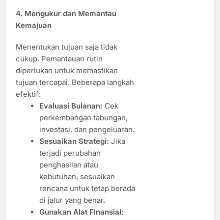
4. Mengukur dan Memantau
Kemajuan
Menentukan tujuan saja tidak
cukup. Pemantauan rutin
diperlukan untuk memastikan
tujuan tercapai. Beberapa langkah
efektif:
Evaluasi Bulanan:
Cek
perkembangan tabungan,
investasi, dan pengeluaran.
Sesuaikan Strategi:
Jika
terjadi perubahan
penghasilan atau
kebutuhan, sesuaikan
rencana untuk tetap berada
di jalur yang benar.
Gunakan Alat Finansial: