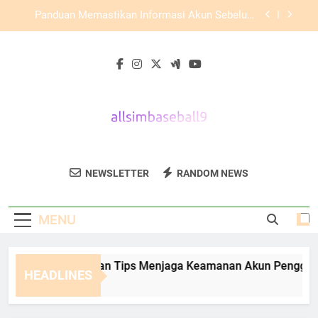
Skip
Panduan Menghindari Akses KAYA787 Login
to
melalui Jaringan Publik
content
Cara Memeriksa Data Akun sebelum
Menggunakan KAYA787 Login
LEBAH4D Login dan Tips Menjaga Keamanan
Akun Pengguna
Panduan Memastikan Informasi Akun Sebelum
Login KAYA787
Panduan Menghindari Akses KAYA787 Login
melalui Jaringan Publik
All Sim Baseball
Mainkan Baseball Online Di All Sim Baseball
Cara Memeriksa Data Akun sebelum
NEWSLETTER
RANDOM NEWS
9
Menggunakan KAYA787 Login
9. Pengalaman Game Yang Seru Dan
Realistis.
MENU
EBAH4D Login dan Tips Menjaga Keamanan Akun Pengguna
HEADLINES
Weeks Ago