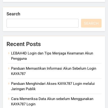
Search
SEARCH
Recent Posts
LEBAH4D Login dan Tips Menjaga Keamanan Akun
Pengguna
Panduan Memastikan Informasi Akun Sebelum Login
KAYA787
Panduan Menghindari Akses KAYA787 Login melalui
Jaringan Publik
Cara Memeriksa Data Akun sebelum Menggunakan
KAYA787 Login