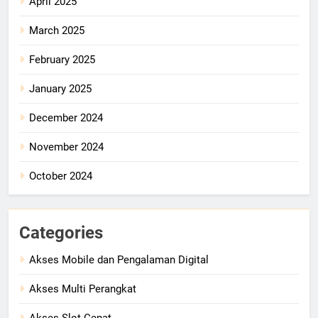
April 2025
March 2025
February 2025
January 2025
December 2024
November 2024
October 2024
Categories
Akses Mobile dan Pengalaman Digital
Akses Multi Perangkat
Akses Slot Cepat