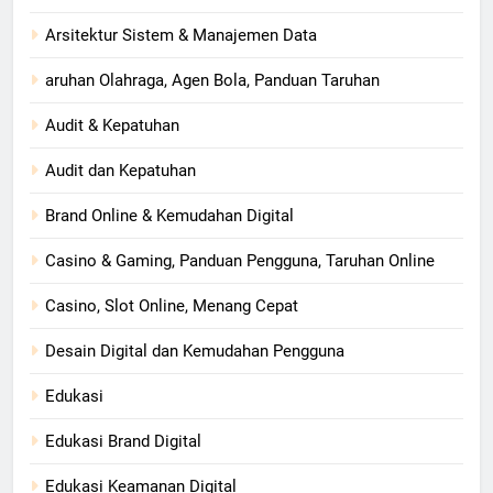
Arsitektur Sistem & Manajemen Data
aruhan Olahraga, Agen Bola, Panduan Taruhan
Audit & Kepatuhan
Audit dan Kepatuhan
Brand Online & Kemudahan Digital
Casino & Gaming, Panduan Pengguna, Taruhan Online
Casino, Slot Online, Menang Cepat
Desain Digital dan Kemudahan Pengguna
Edukasi
Edukasi Brand Digital
Edukasi Keamanan Digital