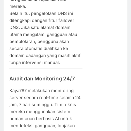
mereka.
Selain itu, pengelolaan DNS ini
dilengkapi dengan fitur failover
DNS. Jika satu alamat domain
utama mengalami gangguan atau
pemblokiran, pengguna akan
secara otomatis dialihkan ke
domain cadangan yang masih aktif
tanpa intervensi manual.
Audit dan Monitoring 24/7
Kaya787 melakukan monitoring
server secara real-time selama 24
jam, 7 hari seminggu. Tim teknis
mereka menggunakan sistem
pemantauan berbasis AI untuk
mendeteksi gangguan, lonjakan