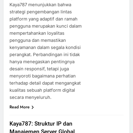
Kaya787 menunjukkan bahwa
strategi pengembangan lintas
platform yang adaptif dan ramah
pengguna merupakan kunci dalam
mempertahankan loyalitas
pengguna dan memastikan
kenyamanan dalam segala kondisi
perangkat. Perbandingan ini tidak
hanya menegaskan pentingnya
desain responsif, tetapi juga
menyoroti bagaimana perhatian
terhadap detail dapat mengangkat
kualitas sebuah platform digital
secara menyeluruh.
Read More
Kaya787: Struktur IP dan
Manajemen Server Global