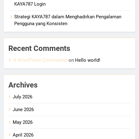
KAYA787 Login
Strategi KAYA787 dalam Menghadirkan Pengalaman
Pengguna yang Konsisten
Recent Comments
A WordPress Commenter
on
Hello world!
Archives
July 2026
June 2026
May 2026
April 2026