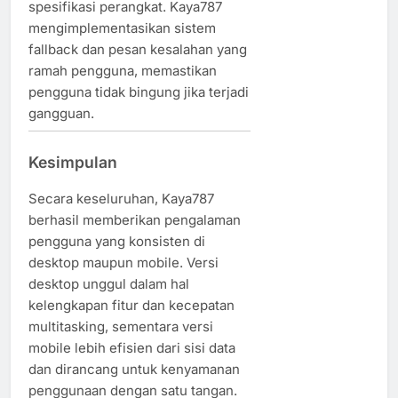
spesifikasi perangkat. Kaya787
mengimplementasikan sistem
fallback dan pesan kesalahan yang
ramah pengguna, memastikan
pengguna tidak bingung jika terjadi
gangguan.
Kesimpulan
Secara keseluruhan, Kaya787
berhasil memberikan pengalaman
pengguna yang konsisten di
desktop maupun mobile. Versi
desktop unggul dalam hal
kelengkapan fitur dan kecepatan
multitasking, sementara versi
mobile lebih efisien dari sisi data
dan dirancang untuk kenyamanan
penggunaan dengan satu tangan.