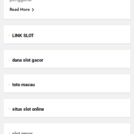
Read More
LINK SLOT
dana slot gacor
toto macau
situs slot online
slot gacor