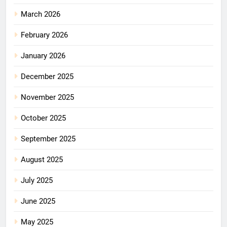
March 2026
February 2026
January 2026
December 2025
November 2025
October 2025
September 2025
August 2025
July 2025
June 2025
May 2025