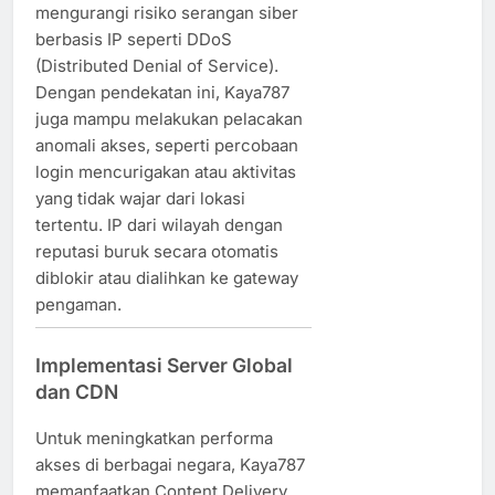
mengurangi risiko serangan siber
berbasis IP seperti DDoS
(Distributed Denial of Service).
Dengan pendekatan ini, Kaya787
juga mampu melakukan pelacakan
anomali akses, seperti percobaan
login mencurigakan atau aktivitas
yang tidak wajar dari lokasi
tertentu. IP dari wilayah dengan
reputasi buruk secara otomatis
diblokir atau dialihkan ke gateway
pengaman.
Implementasi Server Global
dan CDN
Untuk meningkatkan performa
akses di berbagai negara, Kaya787
memanfaatkan Content Delivery