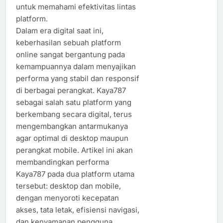
untuk memahami efektivitas lintas
platform.
Dalam era digital saat ini,
keberhasilan sebuah platform
online sangat bergantung pada
kemampuannya dalam menyajikan
performa yang stabil dan responsif
di berbagai perangkat. Kaya787
sebagai salah satu platform yang
berkembang secara digital, terus
mengembangkan antarmukanya
agar optimal di desktop maupun
perangkat mobile. Artikel ini akan
membandingkan performa
Kaya787 pada dua platform utama
tersebut: desktop dan mobile,
dengan menyoroti kecepatan
akses, tata letak, efisiensi navigasi,
dan kenyamanan pengguna.