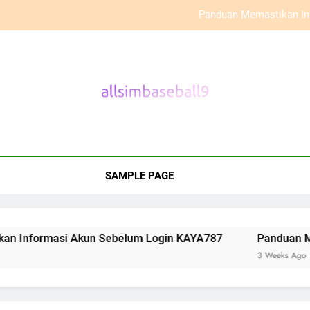
Panduan Memastikan In
Panduan Menghindari Akses K
Cara Memeriksa Data Akun
LEBAH4D Login dan T
 Sim Baseball 9
Panduan Memastikan In
seball Online Di All Sim Baseball 9. Pengalaman Game Yang Se
Panduan Menghindari Akses K
SAMPLE PAGE
Cara Memeriksa Data Akun
masi Akun Sebelum Login KAYA787
Panduan Menghindar
3 Weeks Ago