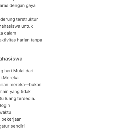
laras dengan gaya
derung terstruktur
 mahasiswa untuk
ka dalam
ktivitas harian tanpa
Mahasiswa
 hari.Mulai dari
ri.Mereka
harian mereka—bukan
main yang tidak
tu luang tersedia.
login
 waktu
 pekerjaan
atur sendiri