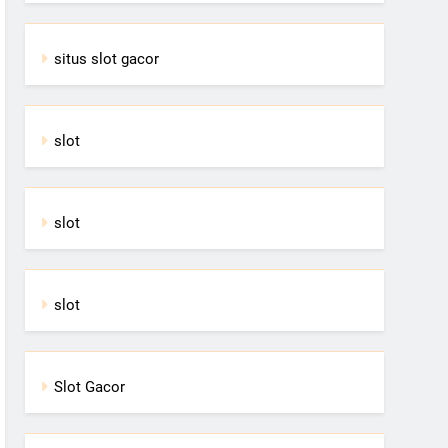
situs slot gacor
slot
slot
slot
Slot Gacor