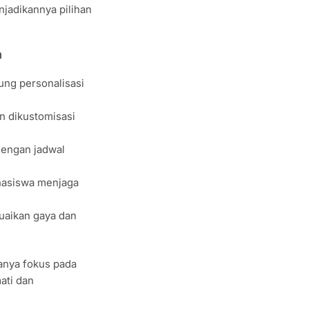
jadikannya pilihan
a
ung personalisasi
n dikustomisasi
dengan jadwal
asiswa menjaga
uaikan gaya dan
hanya fokus pada
ati dan