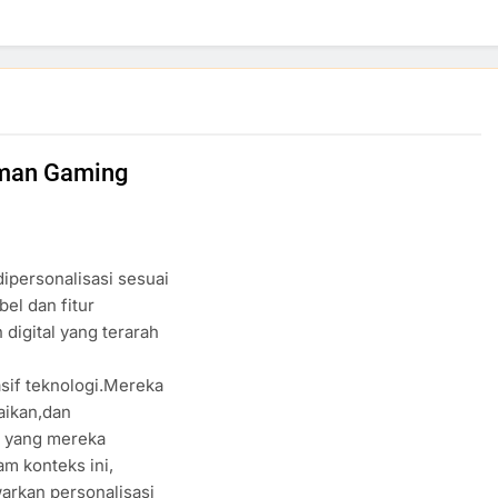
aman Gaming
ipersonalisasi sesuai
el dan fitur
 digital yang terarah
sif teknologi.Mereka
aikan,dan
ng yang mereka
am konteks ini,
arkan personalisasi