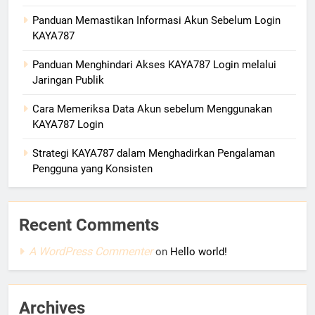
Panduan Memastikan Informasi Akun Sebelum Login
KAYA787
Panduan Menghindari Akses KAYA787 Login melalui
Jaringan Publik
Cara Memeriksa Data Akun sebelum Menggunakan
KAYA787 Login
Strategi KAYA787 dalam Menghadirkan Pengalaman
Pengguna yang Konsisten
Recent Comments
A WordPress Commenter
on
Hello world!
Archives