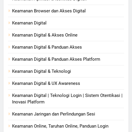
Keamanan Browser dan Akses Digital
Keamanan Digital
Keamanan Digital & Akses Online
Keamanan Digital & Panduan Akses
Keamanan Digital & Panduan Akses Platform
Keamanan Digital & Teknologi
Keamanan Digital & UX Awareness
Keamanan Digital | Teknologi Login | Sistem Otentikasi |
Inovasi Platform
Keamanan Jaringan dan Perlindungan Sesi
Keamanan Online, Taruhan Online, Panduan Login