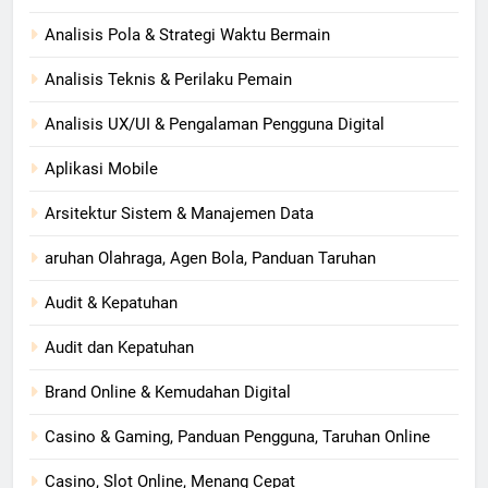
Analisis Pola & Strategi Waktu Bermain
Analisis Teknis & Perilaku Pemain
Analisis UX/UI & Pengalaman Pengguna Digital
Aplikasi Mobile
Arsitektur Sistem & Manajemen Data
aruhan Olahraga, Agen Bola, Panduan Taruhan
Audit & Kepatuhan
Audit dan Kepatuhan
Brand Online & Kemudahan Digital
Casino & Gaming, Panduan Pengguna, Taruhan Online
Casino, Slot Online, Menang Cepat