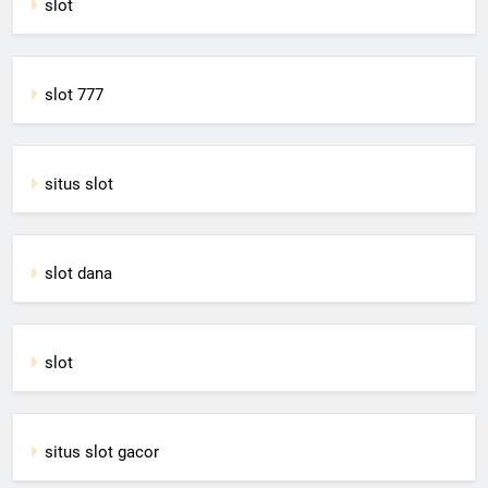
slot
slot 777
situs slot
slot dana
slot
situs slot gacor