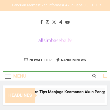
Skip
Panduan Menghindari Akses KAYA787 Login
to
melalui Jaringan Publik
content
Cara Memeriksa Data Akun sebelum
Menggunakan KAYA787 Login
LEBAH4D Login dan Tips Menjaga Keamanan
Akun Pengguna
Panduan Memastikan Informasi Akun Sebelum
Login KAYA787
Panduan Menghindari Akses KAYA787 Login
melalui Jaringan Publik
All Sim Baseball
Mainkan Baseball Online Di All Sim Baseball
Cara Memeriksa Data Akun sebelum
NEWSLETTER
RANDOM NEWS
9
Menggunakan KAYA787 Login
9. Pengalaman Game Yang Seru Dan
Realistis.
MENU
EBAH4D Login dan Tips Menjaga Keamanan Akun Pengguna
HEADLINES
Weeks Ago