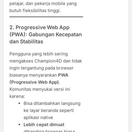
pelajar, dan pekerja mobile yang
butuh fleksibilitas tinggi.
2.
Progressive Web App
(PWA): Gabungan Kecepatan
dan Stabilitas
Pengguna yang lebih sering
mengakses Champion4D dan tidak
ingin tergantung pada browser
biasanya menyarankan
PWA
(Progressive Web App)
.
Komunitas menyukai versi ini
karena:
Bisa ditambahkan langsung
ke layar beranda seperti
aplikasi native
Lebih cepat dimuat
dibanding browser biasa