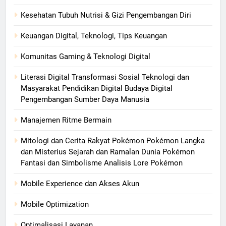
Kesehatan Tubuh Nutrisi & Gizi Pengembangan Diri
Keuangan Digital, Teknologi, Tips Keuangan
Komunitas Gaming & Teknologi Digital
Literasi Digital Transformasi Sosial Teknologi dan
Masyarakat Pendidikan Digital Budaya Digital
Pengembangan Sumber Daya Manusia
Manajemen Ritme Bermain
Mitologi dan Cerita Rakyat Pokémon Pokémon Langka
dan Misterius Sejarah dan Ramalan Dunia Pokémon
Fantasi dan Simbolisme Analisis Lore Pokémon
Mobile Experience dan Akses Akun
Mobile Optimization
Optimalisasi Layanan