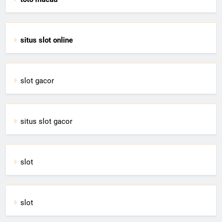
situs slot online
slot gacor
situs slot gacor
slot
slot