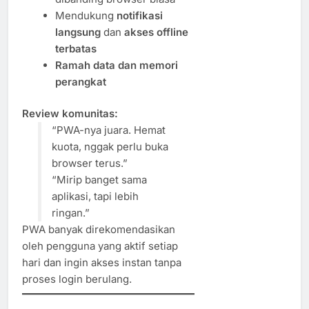
Mendukung
notifikasi
langsung
dan
akses offline
terbatas
Ramah data dan memori
perangkat
Review komunitas:
“PWA-nya juara. Hemat
kuota, nggak perlu buka
browser terus.”
“Mirip banget sama
aplikasi, tapi lebih
ringan.”
PWA banyak direkomendasikan
oleh pengguna yang aktif setiap
hari dan ingin akses instan tanpa
proses login berulang.