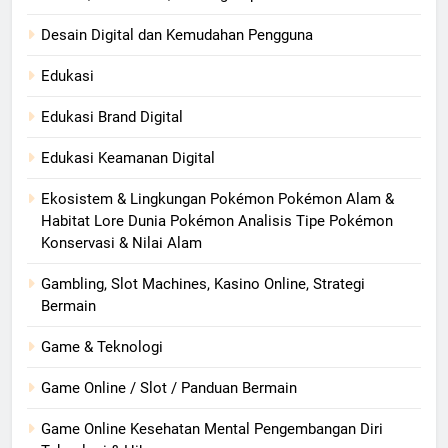
Desain Digital dan Kemudahan Pengguna
Edukasi
Edukasi Brand Digital
Edukasi Keamanan Digital
Ekosistem & Lingkungan Pokémon Pokémon Alam &
Habitat Lore Dunia Pokémon Analisis Tipe Pokémon
Konservasi & Nilai Alam
Gambling, Slot Machines, Kasino Online, Strategi
Bermain
Game & Teknologi
Game Online / Slot / Panduan Bermain
Game Online Kesehatan Mental Pengembangan Diri