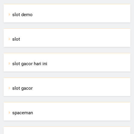
slot demo
slot
slot gacor hari ini
slot gacor
spaceman