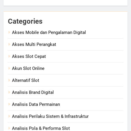
Categories
Akses Mobile dan Pengalaman Digital
Akses Multi Perangkat
Akses Slot Cepat
Akun Slot Online
Alternatif Slot
Analisis Brand Digital
Analisis Data Permainan
Analisis Perilaku Sistem & Infrastruktur
Analisis Pola & Performa Slot