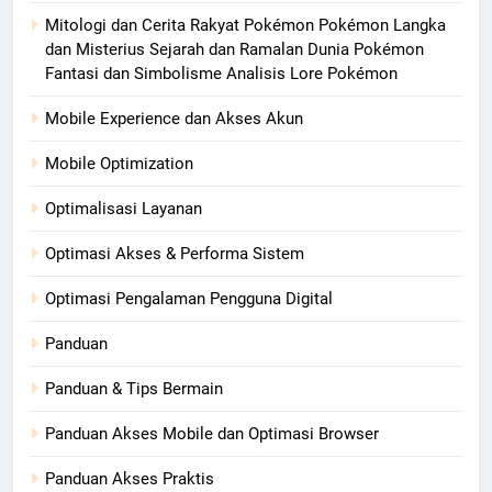
Mitologi dan Cerita Rakyat Pokémon Pokémon Langka
dan Misterius Sejarah dan Ramalan Dunia Pokémon
Fantasi dan Simbolisme Analisis Lore Pokémon
Mobile Experience dan Akses Akun
Mobile Optimization
Optimalisasi Layanan
Optimasi Akses & Performa Sistem
Optimasi Pengalaman Pengguna Digital
Panduan
Panduan & Tips Bermain
Panduan Akses Mobile dan Optimasi Browser
Panduan Akses Praktis