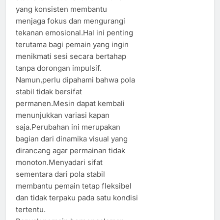
yang konsisten membantu
menjaga fokus dan mengurangi
tekanan emosional.Hal ini penting
terutama bagi pemain yang ingin
menikmati sesi secara bertahap
tanpa dorongan impulsif.
Namun,perlu dipahami bahwa pola
stabil tidak bersifat
permanen.Mesin dapat kembali
menunjukkan variasi kapan
saja.Perubahan ini merupakan
bagian dari dinamika visual yang
dirancang agar permainan tidak
monoton.Menyadari sifat
sementara dari pola stabil
membantu pemain tetap fleksibel
dan tidak terpaku pada satu kondisi
tertentu.