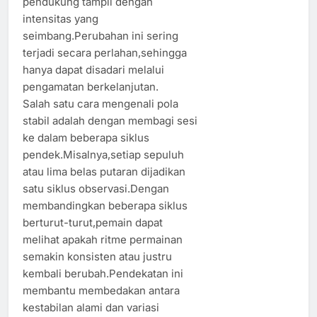
pendukung tampil dengan
intensitas yang
seimbang.Perubahan ini sering
terjadi secara perlahan,sehingga
hanya dapat disadari melalui
pengamatan berkelanjutan.
Salah satu cara mengenali pola
stabil adalah dengan membagi sesi
ke dalam beberapa siklus
pendek.Misalnya,setiap sepuluh
atau lima belas putaran dijadikan
satu siklus observasi.Dengan
membandingkan beberapa siklus
berturut-turut,pemain dapat
melihat apakah ritme permainan
semakin konsisten atau justru
kembali berubah.Pendekatan ini
membantu membedakan antara
kestabilan alami dan variasi