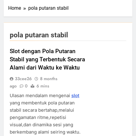
Home
pola putaran stabil
pola putaran stabil
Slot dengan Pola Putaran
Stabil yang Terbentuk Secara
Alami dari Waktu ke Waktu
33cee26
8 months
ago
0
6 mins
Ulasan mendalam mengenai
slot
yang membentuk pola putaran
stabil secara bertahap,melalui
pengamatan ritme,repetisi
visual,dan dinamika sesi yang
berkembang alami seiring waktu.