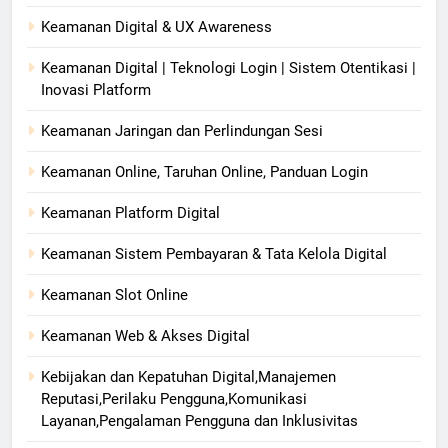
Keamanan Digital & UX Awareness
Keamanan Digital | Teknologi Login | Sistem Otentikasi |
Inovasi Platform
Keamanan Jaringan dan Perlindungan Sesi
Keamanan Online, Taruhan Online, Panduan Login
Keamanan Platform Digital
Keamanan Sistem Pembayaran & Tata Kelola Digital
Keamanan Slot Online
Keamanan Web & Akses Digital
Kebijakan dan Kepatuhan Digital,Manajemen
Reputasi,Perilaku Pengguna,Komunikasi
Layanan,Pengalaman Pengguna dan Inklusivitas