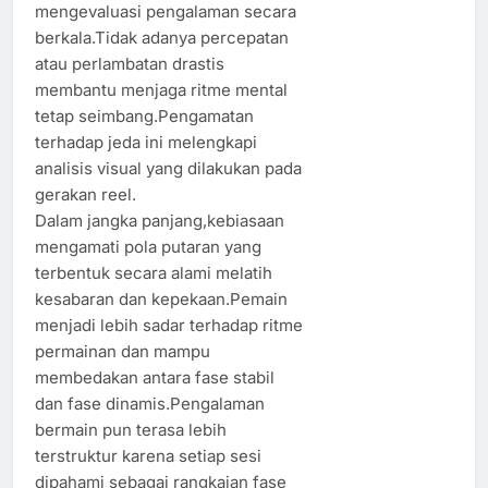
mengevaluasi pengalaman secara
berkala.Tidak adanya percepatan
atau perlambatan drastis
membantu menjaga ritme mental
tetap seimbang.Pengamatan
terhadap jeda ini melengkapi
analisis visual yang dilakukan pada
gerakan reel.
Dalam jangka panjang,kebiasaan
mengamati pola putaran yang
terbentuk secara alami melatih
kesabaran dan kepekaan.Pemain
menjadi lebih sadar terhadap ritme
permainan dan mampu
membedakan antara fase stabil
dan fase dinamis.Pengalaman
bermain pun terasa lebih
terstruktur karena setiap sesi
dipahami sebagai rangkaian fase