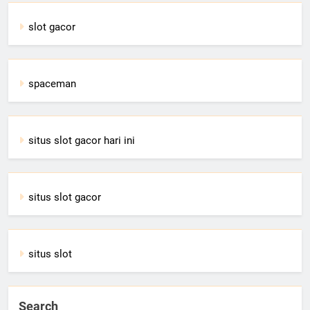
slot gacor
spaceman
situs slot gacor hari ini
situs slot gacor
situs slot
Search