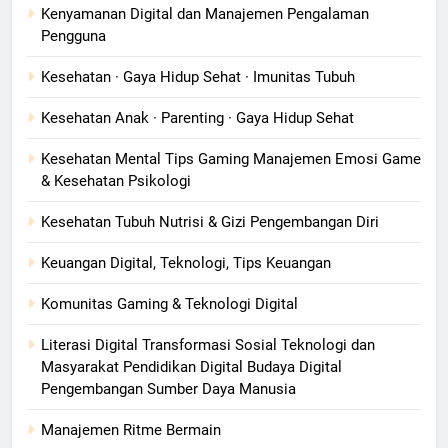
Kenyamanan Digital dan Manajemen Pengalaman
Pengguna
Kesehatan · Gaya Hidup Sehat · Imunitas Tubuh
Kesehatan Anak · Parenting · Gaya Hidup Sehat
Kesehatan Mental Tips Gaming Manajemen Emosi Game
& Kesehatan Psikologi
Kesehatan Tubuh Nutrisi & Gizi Pengembangan Diri
Keuangan Digital, Teknologi, Tips Keuangan
Komunitas Gaming & Teknologi Digital
Literasi Digital Transformasi Sosial Teknologi dan
Masyarakat Pendidikan Digital Budaya Digital
Pengembangan Sumber Daya Manusia
Manajemen Ritme Bermain