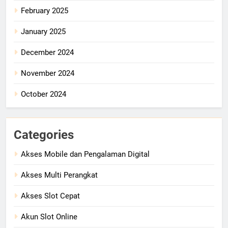
February 2025
January 2025
December 2024
November 2024
October 2024
Categories
Akses Mobile dan Pengalaman Digital
Akses Multi Perangkat
Akses Slot Cepat
Akun Slot Online