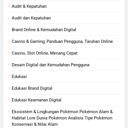
Audit & Kepatuhan
Audit dan Kepatuhan
Brand Online & Kemudahan Digital
Casino & Gaming, Panduan Pengguna, Taruhan Online
Casino, Slot Online, Menang Cepat
Desain Digital dan Kemudahan Pengguna
Edukasi
Edukasi Brand Digital
Edukasi Keamanan Digital
Ekosistem & Lingkungan Pokémon Pokémon Alam &
Habitat Lore Dunia Pokémon Analisis Tipe Pokémon
Konservasi & Nilai Alam