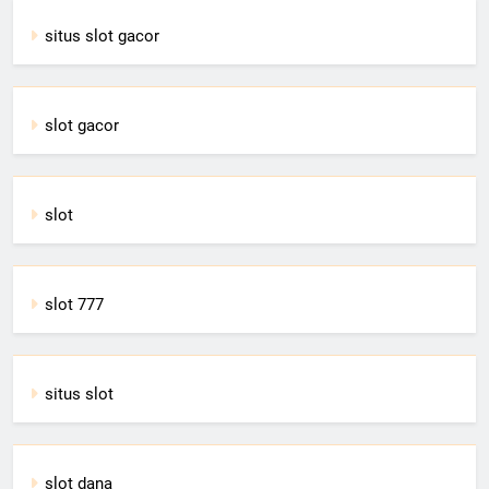
situs slot gacor
slot gacor
slot
slot 777
situs slot
slot dana