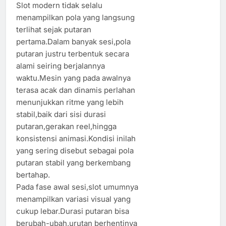
Slot modern tidak selalu
menampilkan pola yang langsung
terlihat sejak putaran
pertama.Dalam banyak sesi,pola
putaran justru terbentuk secara
alami seiring berjalannya
waktu.Mesin yang pada awalnya
terasa acak dan dinamis perlahan
menunjukkan ritme yang lebih
stabil,baik dari sisi durasi
putaran,gerakan reel,hingga
konsistensi animasi.Kondisi inilah
yang sering disebut sebagai pola
putaran stabil yang berkembang
bertahap.
Pada fase awal sesi,slot umumnya
menampilkan variasi visual yang
cukup lebar.Durasi putaran bisa
berubah-ubah,urutan berhentinya