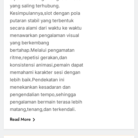
yang saling terhubung.
Kesimpulannya,slot dengan pola
putaran stabil yang terbentuk
secara alami dari waktu ke waktu
menawarkan pengalaman visual
yang berkembang
bertahap.Melalui pengamatan
ritme,repetisi gerakan,dan
konsistensi animasi,pemain dapat
memahami karakter sesi dengan
lebih baik.Pendekatan ini
menekankan kesadaran dan
pengendalian tempo,sehingga
pengalaman bermain terasa lebih
matang,tenang,dan terkendali.
Read More