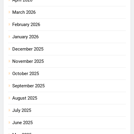
April 2026
March 2026
February 2026
January 2026
December 2025
November 2025
October 2025
September 2025
August 2025
July 2025
June 2025