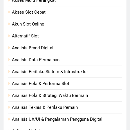
Akses Multi Perangkat
Akses Slot Cepat
Akun Slot Online
Alternatif Slot
Analisis Brand Digital
Analisis Data Permainan
Analisis Perilaku Sistem & Infrastruktur
Analisis Pola & Performa Slot
Analisis Pola & Strategi Waktu Bermain
Analisis Teknis & Perilaku Pemain
Analisis UX/UI & Pengalaman Pengguna Digital