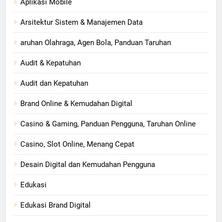
Aplikasi Mobile
Arsitektur Sistem & Manajemen Data
aruhan Olahraga, Agen Bola, Panduan Taruhan
Audit & Kepatuhan
Audit dan Kepatuhan
Brand Online & Kemudahan Digital
Casino & Gaming, Panduan Pengguna, Taruhan Online
Casino, Slot Online, Menang Cepat
Desain Digital dan Kemudahan Pengguna
Edukasi
Edukasi Brand Digital