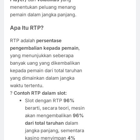
menentukan peluang menang
pemain dalam jangka panjang.
Apa Itu RTP?
RTP adalah
persentase
pengembalian kepada pemain
,
yang menunjukkan seberapa
banyak uang yang dikembalikan
kepada pemain dari total taruhan
yang dimainkan dalam jangka
waktu tertentu.
?
Contoh RTP dalam slot:
Slot dengan RTP
96%
berarti, secara teori, mesin
akan mengembalikan
96%
dari total taruhan
dalam
jangka panjang, sementara
kasino menyimpan
4%