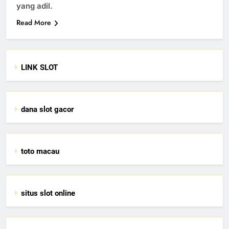
yang adil.
Read More
LINK SLOT
dana slot gacor
toto macau
situs slot online