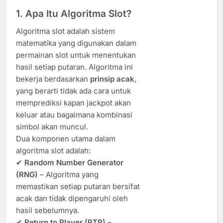
1. Apa Itu Algoritma Slot?
Algoritma slot adalah sistem
matematika yang digunakan dalam
permainan slot untuk menentukan
hasil setiap putaran. Algoritma ini
bekerja berdasarkan
prinsip acak
,
yang berarti tidak ada cara untuk
memprediksi kapan jackpot akan
keluar atau bagaimana kombinasi
simbol akan muncul.
Dua komponen utama dalam
algoritma slot adalah:
✔
Random Number Generator
(RNG)
– Algoritma yang
memastikan setiap putaran bersifat
acak dan tidak dipengaruhi oleh
hasil sebelumnya.
✔
Return to Player (RTP)
–