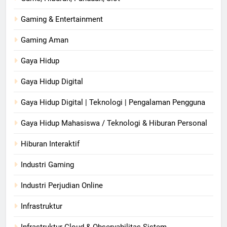
Gaming & Entertainment
Gaming Aman
Gaya Hidup
Gaya Hidup Digital
Gaya Hidup Digital | Teknologi | Pengalaman Pengguna
Gaya Hidup Mahasiswa / Teknologi & Hiburan Personal
Hiburan Interaktif
Industri Gaming
Industri Perjudian Online
Infrastruktur