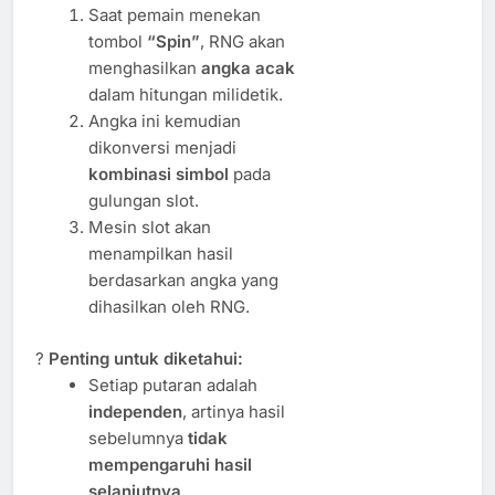
Saat pemain menekan
tombol
“Spin”
, RNG akan
menghasilkan
angka acak
dalam hitungan milidetik.
Angka ini kemudian
dikonversi menjadi
kombinasi simbol
pada
gulungan slot.
Mesin slot akan
menampilkan hasil
berdasarkan angka yang
dihasilkan oleh RNG.
?
Penting untuk diketahui:
Setiap putaran adalah
independen
, artinya hasil
sebelumnya
tidak
mempengaruhi hasil
selanjutnya
.