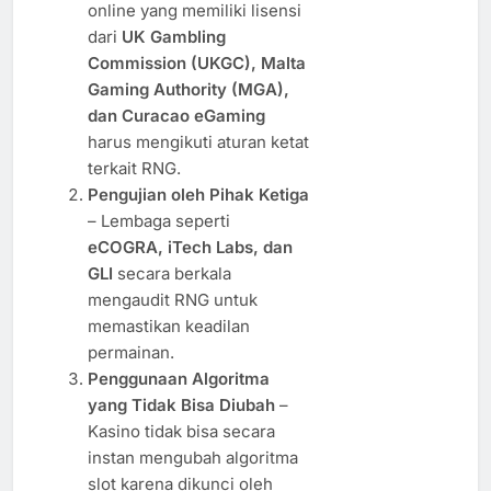
online yang memiliki lisensi
dari
UK Gambling
Commission (UKGC), Malta
Gaming Authority (MGA),
dan Curacao eGaming
harus mengikuti aturan ketat
terkait RNG.
Pengujian oleh Pihak Ketiga
– Lembaga seperti
eCOGRA, iTech Labs, dan
GLI
secara berkala
mengaudit RNG untuk
memastikan keadilan
permainan.
Penggunaan Algoritma
yang Tidak Bisa Diubah
–
Kasino tidak bisa secara
instan mengubah algoritma
slot karena dikunci oleh