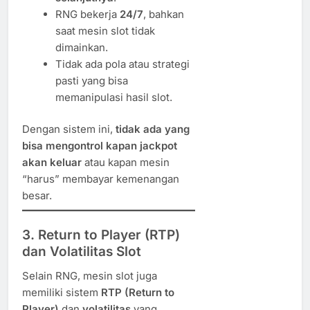
RNG bekerja
24/7
, bahkan
saat mesin slot tidak
dimainkan.
Tidak ada pola atau strategi
pasti yang bisa
memanipulasi hasil slot.
Dengan sistem ini,
tidak ada yang
bisa mengontrol kapan jackpot
akan keluar
atau kapan mesin
“harus” membayar kemenangan
besar.
3. Return to Player (RTP)
dan Volatilitas Slot
Selain RNG, mesin slot juga
memiliki sistem
RTP (Return to
Player)
dan
volatilitas
yang