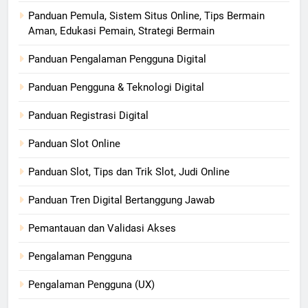
Panduan Pemula, Sistem Situs Online, Tips Bermain
Aman, Edukasi Pemain, Strategi Bermain
Panduan Pengalaman Pengguna Digital
Panduan Pengguna & Teknologi Digital
Panduan Registrasi Digital
Panduan Slot Online
Panduan Slot, Tips dan Trik Slot, Judi Online
Panduan Tren Digital Bertanggung Jawab
Pemantauan dan Validasi Akses
Pengalaman Pengguna
Pengalaman Pengguna (UX)