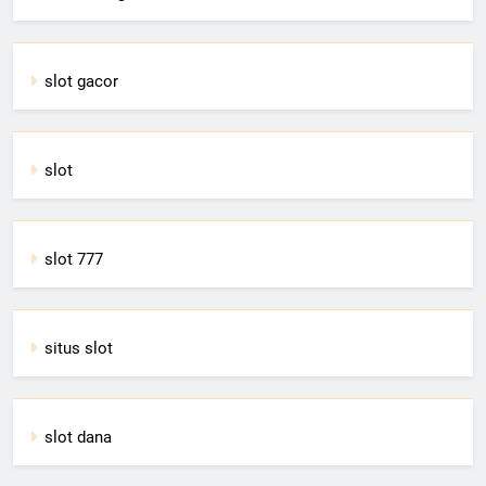
slot gacor
slot
slot 777
situs slot
slot dana