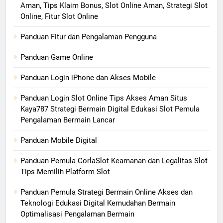
Aman, Tips Klaim Bonus, Slot Online Aman, Strategi Slot
Online, Fitur Slot Online
Panduan Fitur dan Pengalaman Pengguna
Panduan Game Online
Panduan Login iPhone dan Akses Mobile
Panduan Login Slot Online Tips Akses Aman Situs
Kaya787 Strategi Bermain Digital Edukasi Slot Pemula
Pengalaman Bermain Lancar
Panduan Mobile Digital
Panduan Pemula CorlaSlot Keamanan dan Legalitas Slot
Tips Memilih Platform Slot
Panduan Pemula Strategi Bermain Online Akses dan
Teknologi Edukasi Digital Kemudahan Bermain
Optimalisasi Pengalaman Bermain