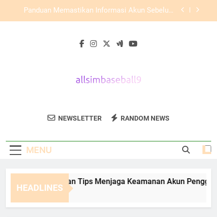
Skip
Panduan Menghindari Akses KAYA787 Login
to
melalui Jaringan Publik
content
Cara Memeriksa Data Akun sebelum
Menggunakan KAYA787 Login
LEBAH4D Login dan Tips Menjaga Keamanan
Akun Pengguna
Panduan Memastikan Informasi Akun Sebelum
Login KAYA787
Panduan Menghindari Akses KAYA787 Login
melalui Jaringan Publik
All Sim Baseball
Mainkan Baseball Online Di All Sim Baseball
Cara Memeriksa Data Akun sebelum
NEWSLETTER
RANDOM NEWS
9
Menggunakan KAYA787 Login
9. Pengalaman Game Yang Seru Dan
Realistis.
MENU
EBAH4D Login dan Tips Menjaga Keamanan Akun Pengguna
HEADLINES
Weeks Ago