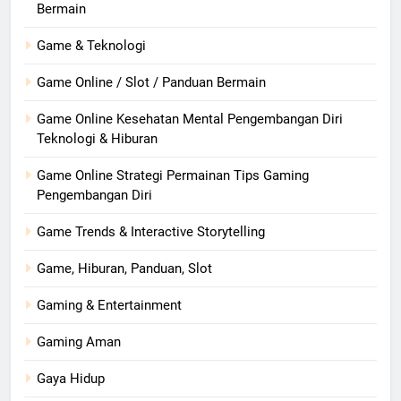
Bermain
Game & Teknologi
Game Online / Slot / Panduan Bermain
Game Online Kesehatan Mental Pengembangan Diri
Teknologi & Hiburan
Game Online Strategi Permainan Tips Gaming
Pengembangan Diri
Game Trends & Interactive Storytelling
Game, Hiburan, Panduan, Slot
Gaming & Entertainment
Gaming Aman
Gaya Hidup