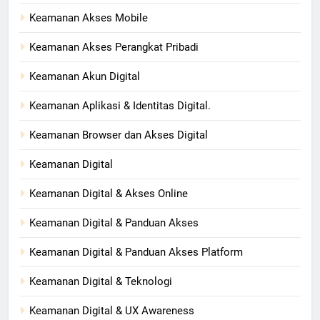
Keamanan Akses Mobile
Keamanan Akses Perangkat Pribadi
Keamanan Akun Digital
Keamanan Aplikasi & Identitas Digital.
Keamanan Browser dan Akses Digital
Keamanan Digital
Keamanan Digital & Akses Online
Keamanan Digital & Panduan Akses
Keamanan Digital & Panduan Akses Platform
Keamanan Digital & Teknologi
Keamanan Digital & UX Awareness