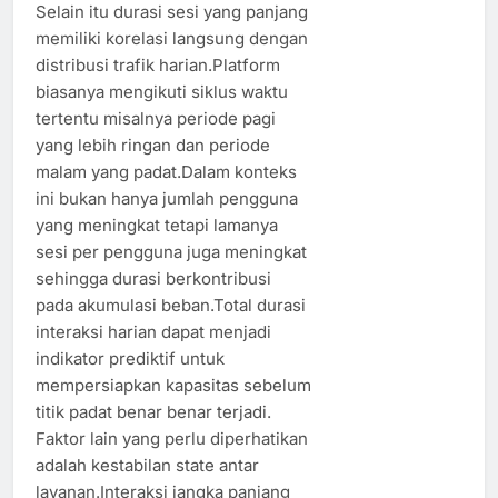
Selain itu durasi sesi yang panjang
memiliki korelasi langsung dengan
distribusi trafik harian.Platform
biasanya mengikuti siklus waktu
tertentu misalnya periode pagi
yang lebih ringan dan periode
malam yang padat.Dalam konteks
ini bukan hanya jumlah pengguna
yang meningkat tetapi lamanya
sesi per pengguna juga meningkat
sehingga durasi berkontribusi
pada akumulasi beban.Total durasi
interaksi harian dapat menjadi
indikator prediktif untuk
mempersiapkan kapasitas sebelum
titik padat benar benar terjadi.
Faktor lain yang perlu diperhatikan
adalah kestabilan state antar
layanan.Interaksi jangka panjang