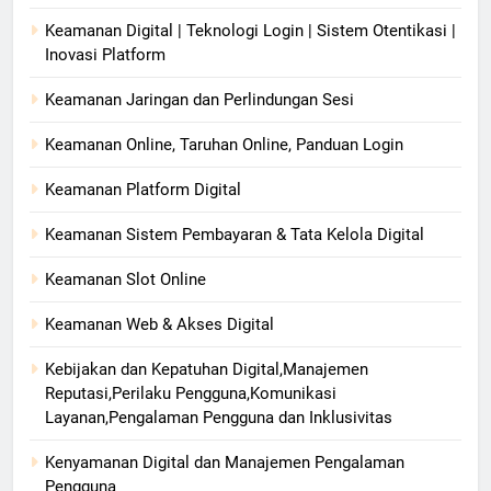
Keamanan Digital | Teknologi Login | Sistem Otentikasi |
Inovasi Platform
Keamanan Jaringan dan Perlindungan Sesi
Keamanan Online, Taruhan Online, Panduan Login
Keamanan Platform Digital
Keamanan Sistem Pembayaran & Tata Kelola Digital
Keamanan Slot Online
Keamanan Web & Akses Digital
Kebijakan dan Kepatuhan Digital,Manajemen
Reputasi,Perilaku Pengguna,Komunikasi
Layanan,Pengalaman Pengguna dan Inklusivitas
Kenyamanan Digital dan Manajemen Pengalaman
Pengguna