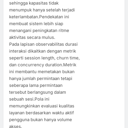
sehingga kapasitas tidak
menumpuk hanya setelah terjadi
keterlambatan.Pendekatan ini
membuat sistem lebih siap
menangani peningkatan ritme
aktivitas secara mulus.
Pada lapisan observabilitas durasi
interaksi dikaitkan dengan metrik
seperti session length, churn time,
dan concurrency duration.Metrik
ini membantu memetakan bukan
hanya jumlah permintaan tetapi
seberapa lama permintaan
tersebut berlangsung dalam
sebuah sesi.Pola ini
memungkinkan evaluasi kualitas
layanan berdasarkan waktu aktif
pengguna bukan hanya volume
akses.