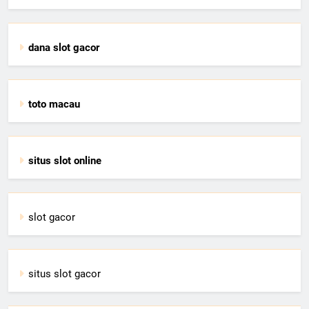
dana slot gacor
toto macau
situs slot online
slot gacor
situs slot gacor