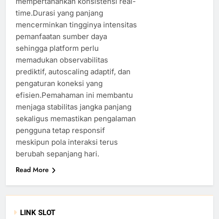
mempertahankan konsistensi real-
time.Durasi yang panjang
mencerminkan tingginya intensitas
pemanfaatan sumber daya
sehingga platform perlu
memadukan observabilitas
prediktif, autoscaling adaptif, dan
pengaturan koneksi yang
efisien.Pemahaman ini membantu
menjaga stabilitas jangka panjang
sekaligus memastikan pengalaman
pengguna tetap responsif
meskipun pola interaksi terus
berubah sepanjang hari.
Read More
LINK SLOT