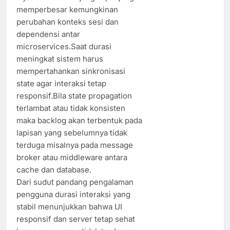
memperbesar kemungkinan
perubahan konteks sesi dan
dependensi antar
microservices.Saat durasi
meningkat sistem harus
mempertahankan sinkronisasi
state agar interaksi tetap
responsif.Bila state propagation
terlambat atau tidak konsisten
maka backlog akan terbentuk pada
lapisan yang sebelumnya tidak
terduga misalnya pada message
broker atau middleware antara
cache dan database.
Dari sudut pandang pengalaman
pengguna durasi interaksi yang
stabil menunjukkan bahwa UI
responsif dan server tetap sehat