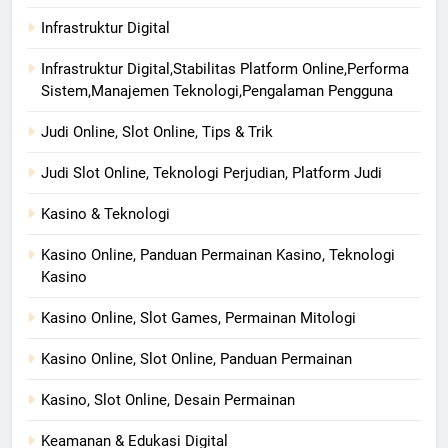
Infrastruktur Digital
Infrastruktur Digital,Stabilitas Platform Online,Performa
Sistem,Manajemen Teknologi,Pengalaman Pengguna
Judi Online, Slot Online, Tips & Trik
Judi Slot Online, Teknologi Perjudian, Platform Judi
Kasino & Teknologi
Kasino Online, Panduan Permainan Kasino, Teknologi
Kasino
Kasino Online, Slot Games, Permainan Mitologi
Kasino Online, Slot Online, Panduan Permainan
Kasino, Slot Online, Desain Permainan
Keamanan & Edukasi Digital