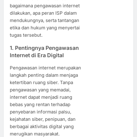
bagaimana pengawasan internet
dilakukan, apa peran ISP dalam
mendukungnya, serta tantangan
etika dan hukum yang menyertai
tugas tersebut.
1. Pentingnya Pengawasan
Internet di Era Digital
Pengawasan internet merupakan
langkah penting dalam menjaga
ketertiban ruang siber. Tanpa
pengawasan yang memadai,
internet dapat menjadi ruang
bebas yang rentan terhadap
penyebaran informasi palsu,
kejahatan siber, penipuan, dan
berbagai aktivitas digital yang
merugikan masyarakat.