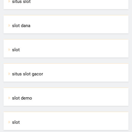
situs slot
slot dana
slot
situs slot gacor
slot demo
slot