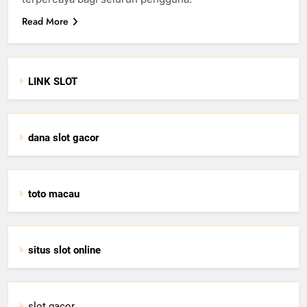
Read More
LINK SLOT
dana slot gacor
toto macau
situs slot online
slot gacor