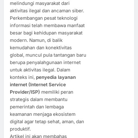
melindungi masyarakat dari
aktivitas ilegal dan ancaman siber.
Perkembangan pesat teknologi
informasi telah membawa manfaat
besar bagi kehidupan masyarakat
modern. Namun, di balik
kemudahan dan konektivitas
global, muncul pula tantangan baru
berupa penyalahgunaan internet
untuk aktivitas ilegal. Dalam
konteks ini,
penyedia layanan
internet (Internet Service
Provider/ISP)
memiliki peran
strategis dalam membantu
pemerintah dan lembaga
keamanan menjaga ekosistem
digital agar tetap sehat, aman, dan
produktif.
Artikel ini akan membahas