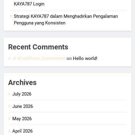
KAYA787 Login
Strategi KAYA787 dalam Menghadirkan Pengalaman
Pengguna yang Konsisten
Recent Comments
A WordPress Commenter
on
Hello world!
Archives
July 2026
June 2026
May 2026
April 2026