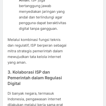
Aman:
ISP juga
bertanggung jawab
menyediakan jaringan yang
andal dan terlindungi agar
pengguna dapat beraktivitas
digital tanpa gangguan.
Melalui kombinasi fungsi teknis
dan regulatif, ISP berperan sebagai
mitra strategis pemerintah dalam
mewujudkan tata kelola internet
yang aman.
3. Kolaborasi ISP dan
Pemerintah dalam Regulasi
Digital
Di banyak negara, termasuk
Indonesia, pengawasan internet
dilakukan melalui kerja sama erat