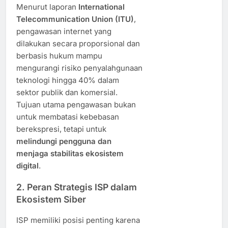
Menurut laporan
International
Telecommunication Union (ITU)
,
pengawasan internet yang
dilakukan secara proporsional dan
berbasis hukum mampu
mengurangi risiko penyalahgunaan
teknologi hingga 40% dalam
sektor publik dan komersial.
Tujuan utama pengawasan bukan
untuk membatasi kebebasan
berekspresi, tetapi untuk
melindungi pengguna dan
menjaga stabilitas ekosistem
digital
.
2. Peran Strategis ISP dalam
Ekosistem Siber
ISP memiliki posisi penting karena