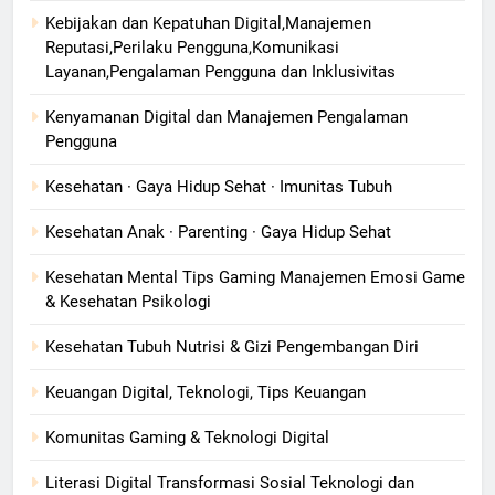
Kebijakan dan Kepatuhan Digital,Manajemen
Reputasi,Perilaku Pengguna,Komunikasi
Layanan,Pengalaman Pengguna dan Inklusivitas
Kenyamanan Digital dan Manajemen Pengalaman
Pengguna
Kesehatan · Gaya Hidup Sehat · Imunitas Tubuh
Kesehatan Anak · Parenting · Gaya Hidup Sehat
Kesehatan Mental Tips Gaming Manajemen Emosi Game
& Kesehatan Psikologi
Kesehatan Tubuh Nutrisi & Gizi Pengembangan Diri
Keuangan Digital, Teknologi, Tips Keuangan
Komunitas Gaming & Teknologi Digital
Literasi Digital Transformasi Sosial Teknologi dan