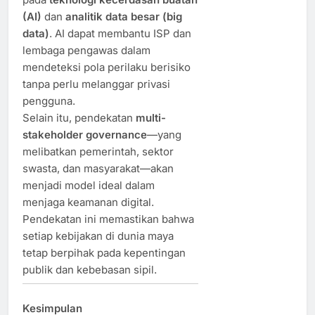
(AI)
dan
analitik data besar (big
data)
. AI dapat membantu ISP dan
lembaga pengawas dalam
mendeteksi pola perilaku berisiko
tanpa perlu melanggar privasi
pengguna.
Selain itu, pendekatan
multi-
stakeholder governance
—yang
melibatkan pemerintah, sektor
swasta, dan masyarakat—akan
menjadi model ideal dalam
menjaga keamanan digital.
Pendekatan ini memastikan bahwa
setiap kebijakan di dunia maya
tetap berpihak pada kepentingan
publik dan kebebasan sipil.
Kesimpulan