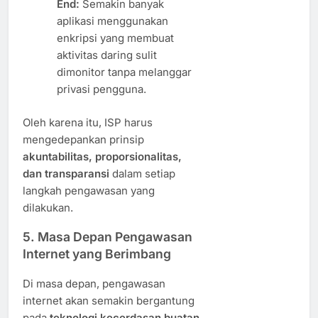
End:
Semakin banyak
aplikasi menggunakan
enkripsi yang membuat
aktivitas daring sulit
dimonitor tanpa melanggar
privasi pengguna.
Oleh karena itu, ISP harus
mengedepankan prinsip
akuntabilitas, proporsionalitas,
dan transparansi
dalam setiap
langkah pengawasan yang
dilakukan.
5. Masa Depan Pengawasan
Internet yang Berimbang
Di masa depan, pengawasan
internet akan semakin bergantung
pada
teknologi kecerdasan buatan