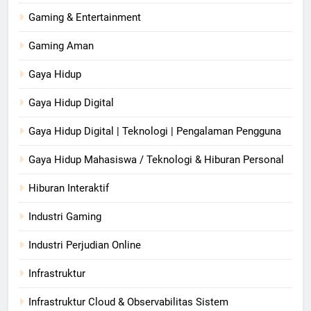
Gaming & Entertainment
Gaming Aman
Gaya Hidup
Gaya Hidup Digital
Gaya Hidup Digital | Teknologi | Pengalaman Pengguna
Gaya Hidup Mahasiswa / Teknologi & Hiburan Personal
Hiburan Interaktif
Industri Gaming
Industri Perjudian Online
Infrastruktur
Infrastruktur Cloud & Observabilitas Sistem