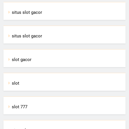
situs slot gacor
situs slot gacor
slot gacor
slot
slot 777