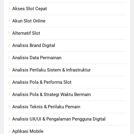
Akses Slot Cepat
Akun Slot Online
Alternatif Slot
Analisis Brand Digital
Analisis Data Permainan
Analisis Perilaku Sistem & Infrastruktur
Analisis Pola & Performa Slot
Analisis Pola & Strategi Waktu Bermain
Analisis Teknis & Perilaku Pemain
Analisis UX/UI & Pengalaman Pengguna Digital
Aplikasi Mobile