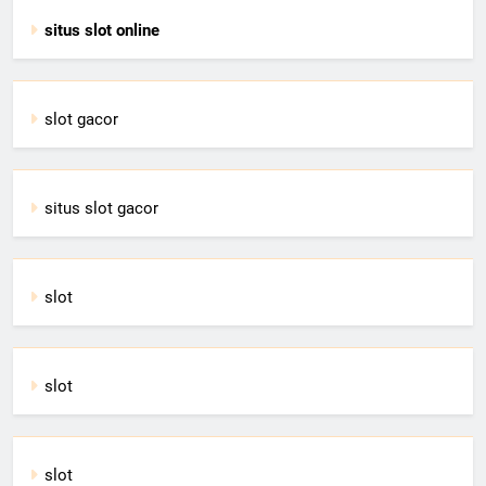
situs slot online
slot gacor
situs slot gacor
slot
slot
slot