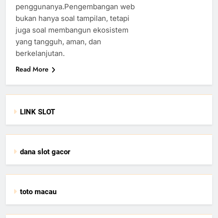
penggunanya.Pengembangan web
bukan hanya soal tampilan, tetapi
juga soal membangun ekosistem
yang tangguh, aman, dan
berkelanjutan.
Read More
LINK SLOT
dana slot gacor
toto macau