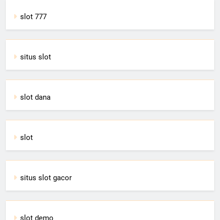
slot 777
situs slot
slot dana
slot
situs slot gacor
slot demo