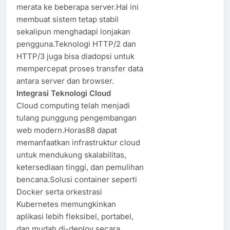
merata ke beberapa server.Hal ini
membuat sistem tetap stabil
sekalipun menghadapi lonjakan
pengguna.Teknologi HTTP/2 dan
HTTP/3 juga bisa diadopsi untuk
mempercepat proses transfer data
antara server dan browser.
Integrasi Teknologi Cloud
Cloud computing telah menjadi
tulang punggung pengembangan
web modern.Horas88 dapat
memanfaatkan infrastruktur cloud
untuk mendukung skalabilitas,
ketersediaan tinggi, dan pemulihan
bencana.Solusi container seperti
Docker serta orkestrasi
Kubernetes memungkinkan
aplikasi lebih fleksibel, portabel,
dan mudah di-deploy secara