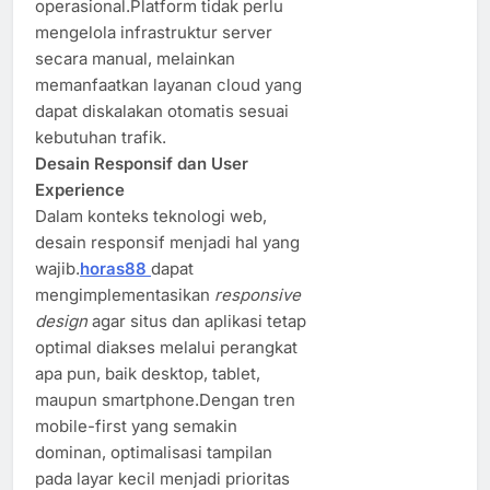
operasional.Platform tidak perlu
mengelola infrastruktur server
secara manual, melainkan
memanfaatkan layanan cloud yang
dapat diskalakan otomatis sesuai
kebutuhan trafik.
Desain Responsif dan User
Experience
Dalam konteks teknologi web,
desain responsif menjadi hal yang
wajib.
horas88
dapat
mengimplementasikan
responsive
design
agar situs dan aplikasi tetap
optimal diakses melalui perangkat
apa pun, baik desktop, tablet,
maupun smartphone.Dengan tren
mobile-first yang semakin
dominan, optimalisasi tampilan
pada layar kecil menjadi prioritas