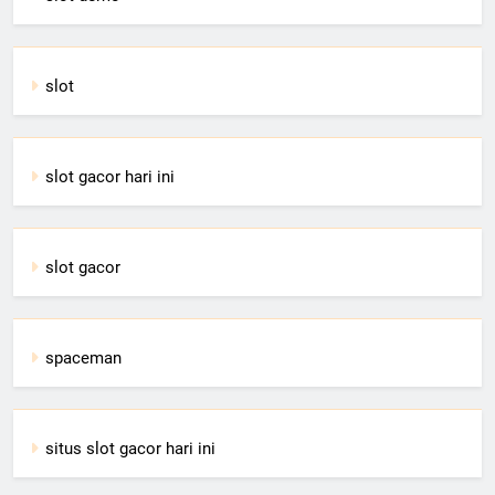
slot
slot gacor hari ini
slot gacor
spaceman
situs slot gacor hari ini