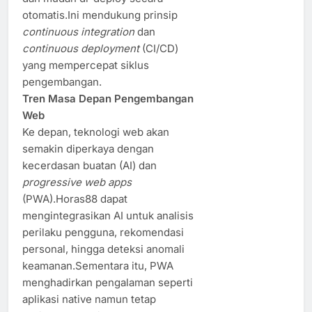
otomatis.Ini mendukung prinsip
continuous integration
dan
continuous deployment
(CI/CD)
yang mempercepat siklus
pengembangan.
Tren Masa Depan Pengembangan
Web
Ke depan, teknologi web akan
semakin diperkaya dengan
kecerdasan buatan (AI) dan
progressive web apps
(PWA).Horas88 dapat
mengintegrasikan AI untuk analisis
perilaku pengguna, rekomendasi
personal, hingga deteksi anomali
keamanan.Sementara itu, PWA
menghadirkan pengalaman seperti
aplikasi native namun tetap