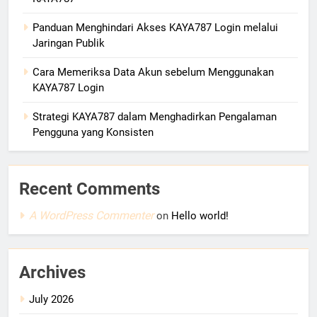
Panduan Menghindari Akses KAYA787 Login melalui
Jaringan Publik
Cara Memeriksa Data Akun sebelum Menggunakan
KAYA787 Login
Strategi KAYA787 dalam Menghadirkan Pengalaman
Pengguna yang Konsisten
Recent Comments
A WordPress Commenter
on
Hello world!
Archives
July 2026