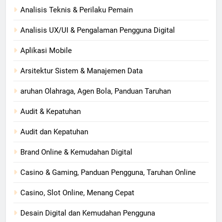
Analisis Teknis & Perilaku Pemain
Analisis UX/UI & Pengalaman Pengguna Digital
Aplikasi Mobile
Arsitektur Sistem & Manajemen Data
aruhan Olahraga, Agen Bola, Panduan Taruhan
Audit & Kepatuhan
Audit dan Kepatuhan
Brand Online & Kemudahan Digital
Casino & Gaming, Panduan Pengguna, Taruhan Online
Casino, Slot Online, Menang Cepat
Desain Digital dan Kemudahan Pengguna