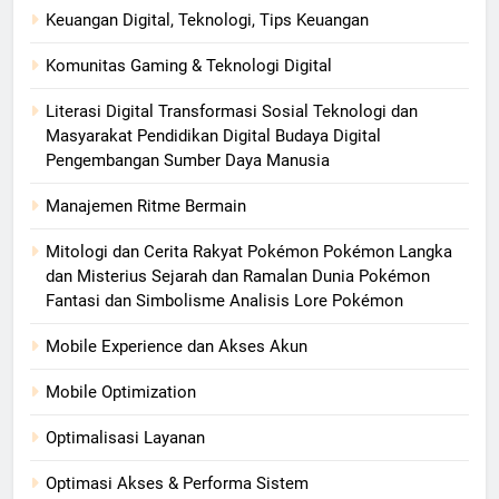
Keuangan Digital, Teknologi, Tips Keuangan
Komunitas Gaming & Teknologi Digital
Literasi Digital Transformasi Sosial Teknologi dan
Masyarakat Pendidikan Digital Budaya Digital
Pengembangan Sumber Daya Manusia
Manajemen Ritme Bermain
Mitologi dan Cerita Rakyat Pokémon Pokémon Langka
dan Misterius Sejarah dan Ramalan Dunia Pokémon
Fantasi dan Simbolisme Analisis Lore Pokémon
Mobile Experience dan Akses Akun
Mobile Optimization
Optimalisasi Layanan
Optimasi Akses & Performa Sistem