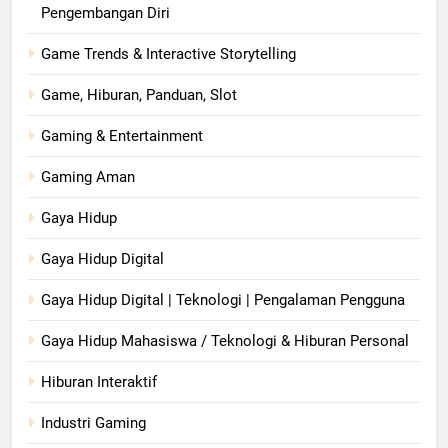
Pengembangan Diri
Game Trends & Interactive Storytelling
Game, Hiburan, Panduan, Slot
Gaming & Entertainment
Gaming Aman
Gaya Hidup
Gaya Hidup Digital
Gaya Hidup Digital | Teknologi | Pengalaman Pengguna
Gaya Hidup Mahasiswa / Teknologi & Hiburan Personal
Hiburan Interaktif
Industri Gaming