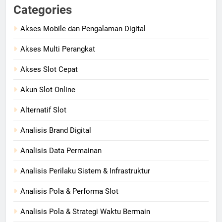
Categories
Akses Mobile dan Pengalaman Digital
Akses Multi Perangkat
Akses Slot Cepat
Akun Slot Online
Alternatif Slot
Analisis Brand Digital
Analisis Data Permainan
Analisis Perilaku Sistem & Infrastruktur
Analisis Pola & Performa Slot
Analisis Pola & Strategi Waktu Bermain