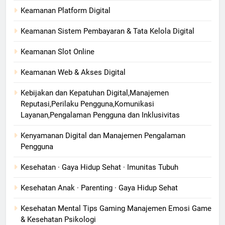
Keamanan Platform Digital
Keamanan Sistem Pembayaran & Tata Kelola Digital
Keamanan Slot Online
Keamanan Web & Akses Digital
Kebijakan dan Kepatuhan Digital,Manajemen
Reputasi,Perilaku Pengguna,Komunikasi
Layanan,Pengalaman Pengguna dan Inklusivitas
Kenyamanan Digital dan Manajemen Pengalaman
Pengguna
Kesehatan · Gaya Hidup Sehat · Imunitas Tubuh
Kesehatan Anak · Parenting · Gaya Hidup Sehat
Kesehatan Mental Tips Gaming Manajemen Emosi Game
& Kesehatan Psikologi