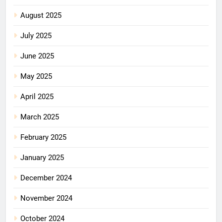
August 2025
July 2025
June 2025
May 2025
April 2025
March 2025
February 2025
January 2025
December 2024
November 2024
October 2024