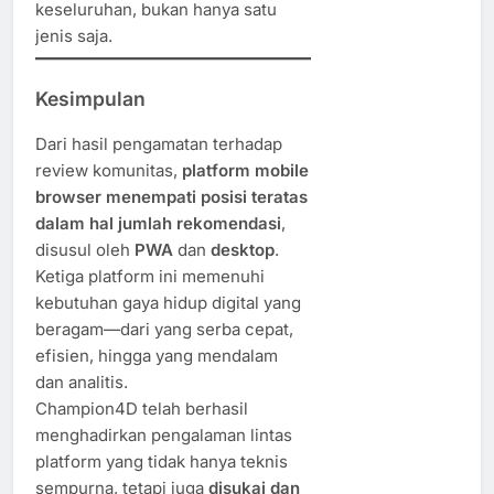
keseluruhan, bukan hanya satu
jenis saja.
Kesimpulan
Dari hasil pengamatan terhadap
review komunitas,
platform mobile
browser menempati posisi teratas
dalam hal jumlah rekomendasi
,
disusul oleh
PWA
dan
desktop
.
Ketiga platform ini memenuhi
kebutuhan gaya hidup digital yang
beragam—dari yang serba cepat,
efisien, hingga yang mendalam
dan analitis.
Champion4D telah berhasil
menghadirkan pengalaman lintas
platform yang tidak hanya teknis
sempurna, tetapi juga
disukai dan