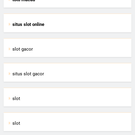
situs slot online
slot gacor
situs slot gacor
slot
slot