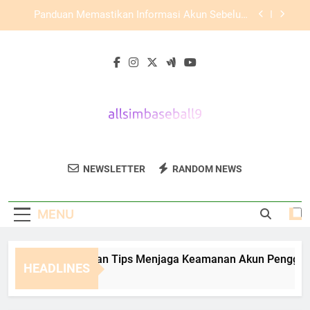
Skip
Panduan Menghindari Akses KAYA787 Login
to
melalui Jaringan Publik
content
Cara Memeriksa Data Akun sebelum
Menggunakan KAYA787 Login
LEBAH4D Login dan Tips Menjaga Keamanan
Akun Pengguna
Panduan Memastikan Informasi Akun Sebelum
Login KAYA787
Panduan Menghindari Akses KAYA787 Login
melalui Jaringan Publik
All Sim Baseball
Mainkan Baseball Online Di All Sim Baseball
Cara Memeriksa Data Akun sebelum
NEWSLETTER
RANDOM NEWS
9
Menggunakan KAYA787 Login
9. Pengalaman Game Yang Seru Dan
Realistis.
MENU
EBAH4D Login dan Tips Menjaga Keamanan Akun Pengguna
HEADLINES
Weeks Ago