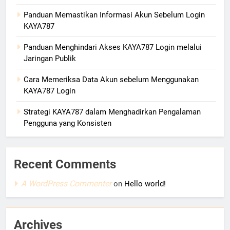
Panduan Memastikan Informasi Akun Sebelum Login
KAYA787
Panduan Menghindari Akses KAYA787 Login melalui
Jaringan Publik
Cara Memeriksa Data Akun sebelum Menggunakan
KAYA787 Login
Strategi KAYA787 dalam Menghadirkan Pengalaman
Pengguna yang Konsisten
Recent Comments
A WordPress Commenter
on
Hello world!
Archives