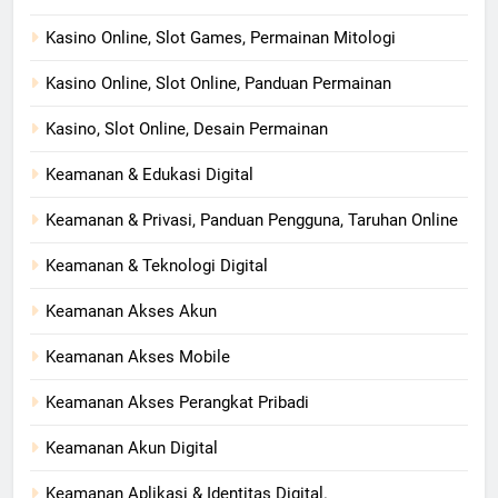
Kasino Online, Slot Games, Permainan Mitologi
Kasino Online, Slot Online, Panduan Permainan
Kasino, Slot Online, Desain Permainan
Keamanan & Edukasi Digital
Keamanan & Privasi, Panduan Pengguna, Taruhan Online
Keamanan & Teknologi Digital
Keamanan Akses Akun
Keamanan Akses Mobile
Keamanan Akses Perangkat Pribadi
Keamanan Akun Digital
Keamanan Aplikasi & Identitas Digital.