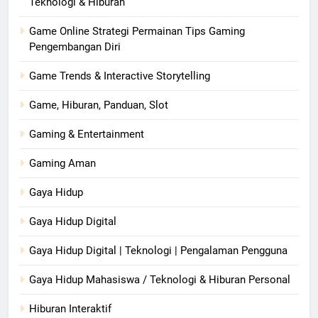
Teknologi & Hiburan
Game Online Strategi Permainan Tips Gaming
Pengembangan Diri
Game Trends & Interactive Storytelling
Game, Hiburan, Panduan, Slot
Gaming & Entertainment
Gaming Aman
Gaya Hidup
Gaya Hidup Digital
Gaya Hidup Digital | Teknologi | Pengalaman Pengguna
Gaya Hidup Mahasiswa / Teknologi & Hiburan Personal
Hiburan Interaktif