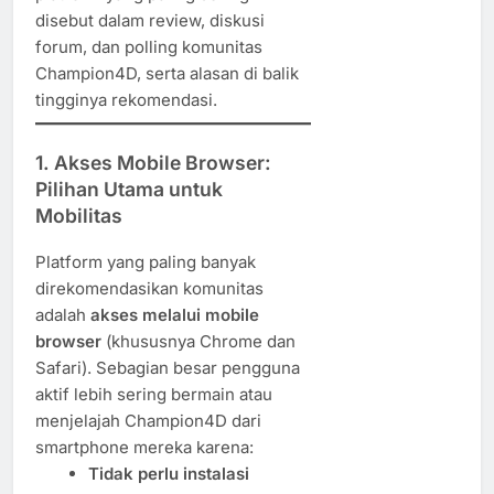
disebut dalam review, diskusi
forum, dan polling komunitas
Champion4D, serta alasan di balik
tingginya rekomendasi.
1.
Akses Mobile Browser:
Pilihan Utama untuk
Mobilitas
Platform yang paling banyak
direkomendasikan komunitas
adalah
akses melalui mobile
browser
(khususnya Chrome dan
Safari). Sebagian besar pengguna
aktif lebih sering bermain atau
menjelajah Champion4D dari
smartphone mereka karena:
Tidak perlu instalasi