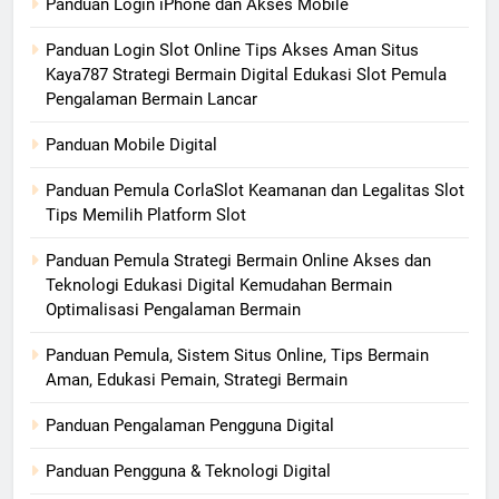
Panduan Login iPhone dan Akses Mobile
Panduan Login Slot Online Tips Akses Aman Situs
Kaya787 Strategi Bermain Digital Edukasi Slot Pemula
Pengalaman Bermain Lancar
Panduan Mobile Digital
Panduan Pemula CorlaSlot Keamanan dan Legalitas Slot
Tips Memilih Platform Slot
Panduan Pemula Strategi Bermain Online Akses dan
Teknologi Edukasi Digital Kemudahan Bermain
Optimalisasi Pengalaman Bermain
Panduan Pemula, Sistem Situs Online, Tips Bermain
Aman, Edukasi Pemain, Strategi Bermain
Panduan Pengalaman Pengguna Digital
Panduan Pengguna & Teknologi Digital