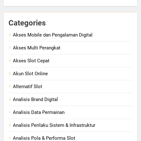
Categories
Akses Mobile dan Pengalaman Digital
Akses Multi Perangkat
Akses Slot Cepat
Akun Slot Online
Alternatif Slot
Analisis Brand Digital
Analisis Data Permainan
Analisis Perilaku Sistem & Infrastruktur
Analisis Pola & Performa Slot