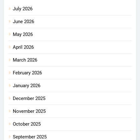
July 2026
June 2026
May 2026
April 2026
March 2026
February 2026
January 2026
December 2025
November 2025
October 2025
September 2025