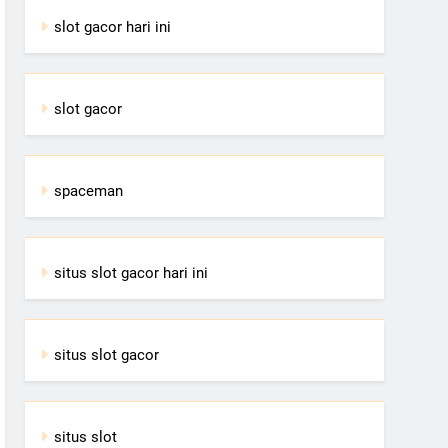
slot gacor hari ini
slot gacor
spaceman
situs slot gacor hari ini
situs slot gacor
situs slot