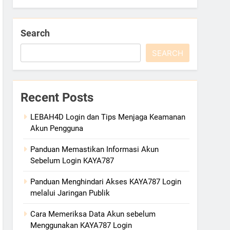
Search
SEARCH
Recent Posts
LEBAH4D Login dan Tips Menjaga Keamanan
Akun Pengguna
Panduan Memastikan Informasi Akun
Sebelum Login KAYA787
Panduan Menghindari Akses KAYA787 Login
melalui Jaringan Publik
Cara Memeriksa Data Akun sebelum
Menggunakan KAYA787 Login