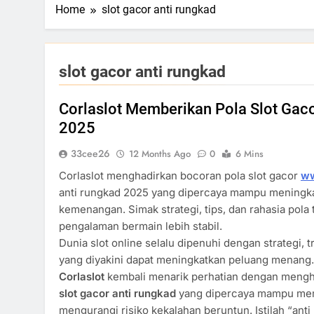
Home
slot gacor anti rungkad
slot gacor anti rungkad
Corlaslot Memberikan Pola Slot Gac
2025
33cee26
12 Months Ago
0
6 Mins
Corlaslot menghadirkan bocoran pola slot gacor
ww
anti rungkad 2025 yang dipercaya mampu meningk
kemenangan. Simak strategi, tips, dan rahasia pola
pengalaman bermain lebih stabil.
Dunia slot online selalu dipenuhi dengan strategi, t
yang diyakini dapat meningkatkan peluang menang
Corlaslot
kembali menarik perhatian dengan meng
slot gacor anti rungkad
yang dipercaya mampu me
mengurangi risiko kekalahan beruntun. Istilah “anti