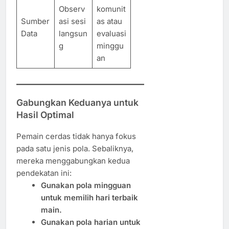
Observ
komunit
Sumber
asi sesi
as atau
Data
langsun
evaluasi
g
minggu
an
Gabungkan Keduanya untuk
Hasil Optimal
Pemain cerdas tidak hanya fokus
pada satu jenis pola. Sebaliknya,
mereka menggabungkan kedua
pendekatan ini:
Gunakan pola mingguan
untuk memilih hari terbaik
main.
Gunakan pola harian untuk