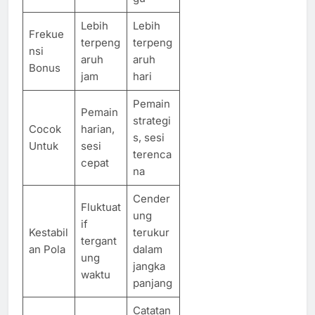
Lebih
Lebih
Frekue
terpeng
terpeng
nsi
aruh
aruh
Bonus
jam
hari
Pemain
Pemain
strategi
Cocok
harian,
s, sesi
Untuk
sesi
terenca
cepat
na
Cender
Fluktuat
ung
if
Kestabil
terukur
tergant
an Pola
dalam
ung
jangka
waktu
panjang
Catatan