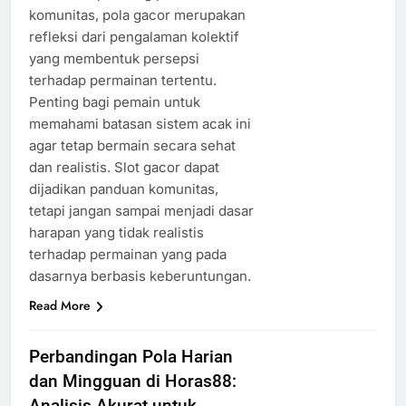
komunitas, pola gacor merupakan
refleksi dari pengalaman kolektif
yang membentuk persepsi
terhadap permainan tertentu.
Penting bagi pemain untuk
memahami batasan sistem acak ini
agar tetap bermain secara sehat
dan realistis. Slot gacor dapat
dijadikan panduan komunitas,
tetapi jangan sampai menjadi dasar
harapan yang tidak realistis
terhadap permainan yang pada
dasarnya berbasis keberuntungan.
Read More
Perbandingan Pola Harian
dan Mingguan di Horas88:
Analisis Akurat untuk