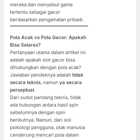
mereka dan menyebut game
tertentu sebagai gacor
berdasarkan pengamatan pribadi.
Pola Acak vs Pola Gacor: Apakah
Bisa Selaras?
Pertanyaan utama dalam artikel ini
adalah apakah slot gacor bisa
dihubungkan dengan pola acak?
Jawaban pendeknya adalah
tidak
secara teknis
, namun
ya secara
perseptual
.
Dari sudut pandang teknis, tidak
ada hubungan antara hasil spin
sebelumnya dengan spin
berikutnya. Namun, dari sisi
psikologi pengguna, otak manusia
cenderung mencari pola dalam