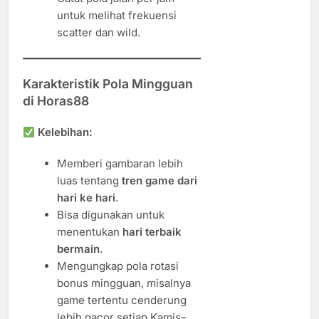
untuk melihat frekuensi
scatter dan wild.
Karakteristik Pola Mingguan
di Horas88
Kelebihan:
Memberi gambaran lebih
luas tentang
tren game dari
hari ke hari
.
Bisa digunakan untuk
menentukan
hari terbaik
bermain
.
Mengungkap pola rotasi
bonus mingguan, misalnya
game tertentu cenderung
lebih gacor setiap Kamis–