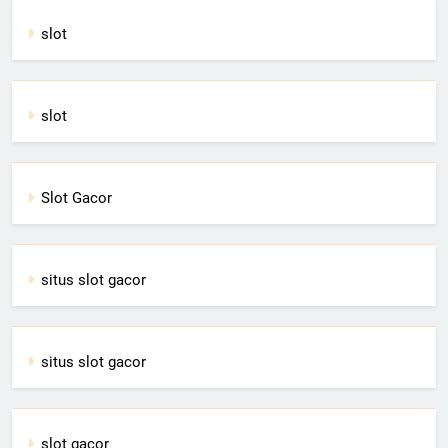
slot
slot
Slot Gacor
situs slot gacor
situs slot gacor
slot gacor