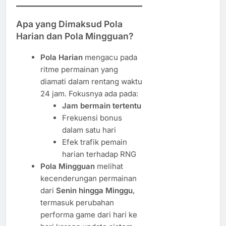
Apa yang Dimaksud Pola
Harian dan Pola Mingguan?
Pola Harian
mengacu pada
ritme permainan yang
diamati dalam rentang waktu
24 jam. Fokusnya ada pada:
Jam bermain tertentu
Frekuensi bonus
dalam satu hari
Efek trafik pemain
harian terhadap RNG
Pola Mingguan
melihat
kecenderungan permainan
dari
Senin hingga Minggu
,
termasuk perubahan
performa game dari hari ke