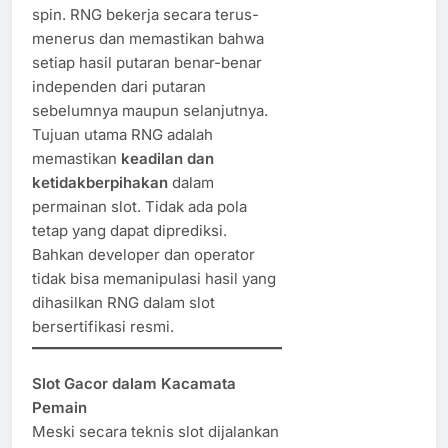
spin. RNG bekerja secara terus-
menerus dan memastikan bahwa
setiap hasil putaran benar-benar
independen dari putaran
sebelumnya maupun selanjutnya.
Tujuan utama RNG adalah
memastikan
keadilan dan
ketidakberpihakan
dalam
permainan slot. Tidak ada pola
tetap yang dapat diprediksi.
Bahkan developer dan operator
tidak bisa memanipulasi hasil yang
dihasilkan RNG dalam slot
bersertifikasi resmi.
Slot Gacor dalam Kacamata
Pemain
Meski secara teknis slot dijalankan