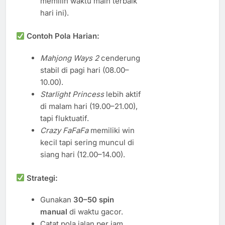
memilih waktu main terbaik
hari ini).
Contoh Pola Harian:
Mahjong Ways 2
cenderung
stabil di pagi hari (08.00–
10.00).
Starlight Princess
lebih aktif
di malam hari (19.00–21.00),
tapi fluktuatif.
Crazy FaFaFa
memiliki win
kecil tapi sering muncul di
siang hari (12.00–14.00).
Strategi:
Gunakan
30–50 spin
manual
di waktu gacor.
Catat pola jalan per jam