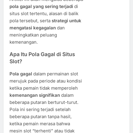
pola gagal yang sering terjadi
di
situs slot tertentu, alasan di balik
pola tersebut, serta
strategi untuk
mengatasi kegagalan
dan
meningkatkan peluang
kemenangan.
Apa Itu Pola Gagal di Situs
Slot?
Pola gagal
dalam permainan slot
merujuk pada periode atau kondisi
ketika pemain tidak memperoleh
kemenangan signifikan
dalam
beberapa putaran berturut-turut.
Pola ini sering terjadi setelah
beberapa putaran tanpa hasil,
ketika pemain merasa bahwa
mesin slot “terhenti” atau tidak