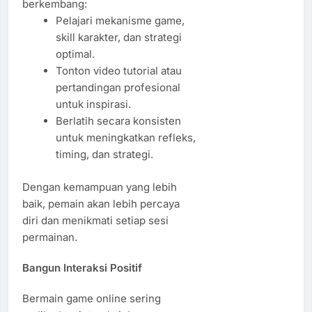
berkembang:
Pelajari mekanisme game,
skill karakter, dan strategi
optimal.
Tonton video tutorial atau
pertandingan profesional
untuk inspirasi.
Berlatih secara konsisten
untuk meningkatkan refleks,
timing, dan strategi.
Dengan kemampuan yang lebih
baik, pemain akan lebih percaya
diri dan menikmati setiap sesi
permainan.
Bangun Interaksi Positif
Bermain game online sering