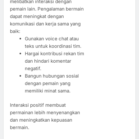
melibatkan interaksi dengan
pemain lain. Pengalaman bermain
dapat meningkat dengan
komunikasi dan kerja sama yang
baik:
Gunakan voice chat atau
teks untuk koordinasi tim.
Hargai kontribusi rekan tim
dan hindari komentar
negatif.
Bangun hubungan sosial
dengan pemain yang
memiliki minat sama.
Interaksi positif membuat
permainan lebih menyenangkan
dan meningkatkan kepuasan
bermain.