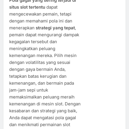
Pola gagal yang sering terjadi di
situs slot tertentu
dapat
mengecewakan pemain, tetapi
dengan memahami pola ini dan
menerapkan
strategi yang tepat
,
pemain dapat mengurangi dampak
kegagalan tersebut dan
meningkatkan peluang
kemenangan mereka. Pilih mesin
dengan volatilitas yang sesuai
dengan gaya bermain Anda,
tetapkan batas kerugian dan
kemenangan, dan bermain pada
jam-jam sepi untuk
memaksimalkan peluang meraih
kemenangan di mesin slot. Dengan
kesabaran dan strategi yang baik,
Anda dapat mengatasi pola gagal
dan menikmati permainan slot