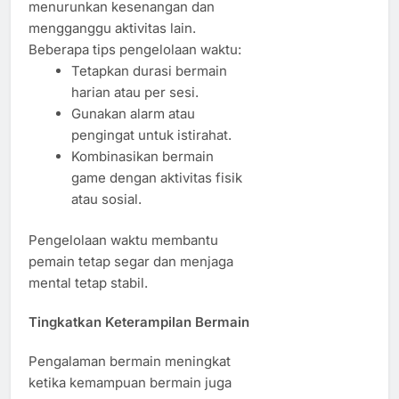
menurunkan kesenangan dan
mengganggu aktivitas lain.
Beberapa tips pengelolaan waktu:
Tetapkan durasi bermain
harian atau per sesi.
Gunakan alarm atau
pengingat untuk istirahat.
Kombinasikan bermain
game dengan aktivitas fisik
atau sosial.
Pengelolaan waktu membantu
pemain tetap segar dan menjaga
mental tetap stabil.
Tingkatkan Keterampilan Bermain
Pengalaman bermain meningkat
ketika kemampuan bermain juga