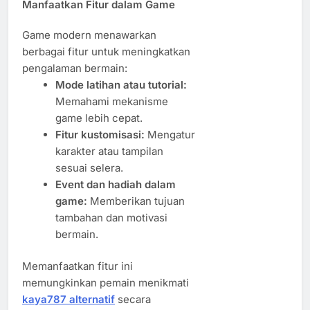
Manfaatkan Fitur dalam Game
Game modern menawarkan
berbagai fitur untuk meningkatkan
pengalaman bermain:
Mode latihan atau tutorial:
Memahami mekanisme
game lebih cepat.
Fitur kustomisasi:
Mengatur
karakter atau tampilan
sesuai selera.
Event dan hadiah dalam
game:
Memberikan tujuan
tambahan dan motivasi
bermain.
Memanfaatkan fitur ini
memungkinkan pemain menikmati
kaya787 alternatif
secara