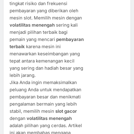
tingkat risiko dan frekuensi
pembayaran yang diberikan oleh
mesin slot. Memilih mesin dengan
volatilitas menengah
sering kali
menjadi pilihan terbaik bagi
pemain yang mencari
pembayaran
terbaik
karena mesin ini
menawarkan keseimbangan yang
tepat antara kemenangan kecil
yang sering dan hadiah besar yang
lebih jarang.
Jika Anda ingin memaksimalkan
peluang Anda untuk mendapatkan
pembayaran besar dan menikmati
pengalaman bermain yang lebih
stabil, memilih mesin
slot gacor
dengan
volatilitas menengah
adalah pilihan yang cerdas. Artikel
ini akan membahas mengapa