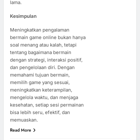
lama.
Kesimpulan
Meningkatkan pengalaman
bermain game online bukan hanya
soal menang atau kalah, tetapi
tentang bagaimana bermain
dengan strategi, interaksi positif,
dan pengelolaan diri. Dengan
memahami tujuan bermain,
memilih game yang sesuai,
meningkatkan keterampilan,
mengelola waktu, dan menjaga
kesehatan, setiap sesi permainan
bisa lebih seru, efektif, dan
memuaskan.
Read More