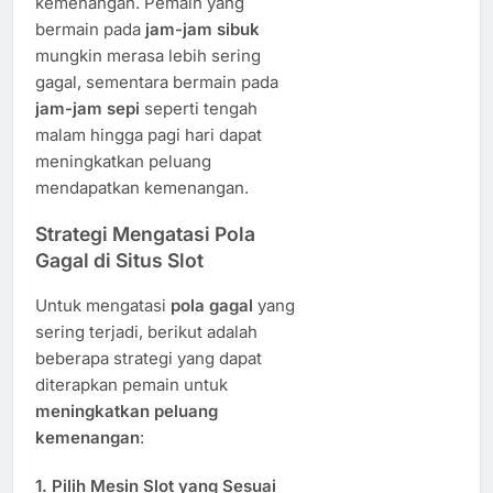
kemenangan. Pemain yang
bermain pada
jam-jam sibuk
mungkin merasa lebih sering
gagal, sementara bermain pada
jam-jam sepi
seperti tengah
malam hingga pagi hari dapat
meningkatkan peluang
mendapatkan kemenangan.
Strategi Mengatasi Pola
Gagal di Situs Slot
Untuk mengatasi
pola gagal
yang
sering terjadi, berikut adalah
beberapa strategi yang dapat
diterapkan pemain untuk
meningkatkan peluang
kemenangan
:
1.
Pilih Mesin Slot yang Sesuai