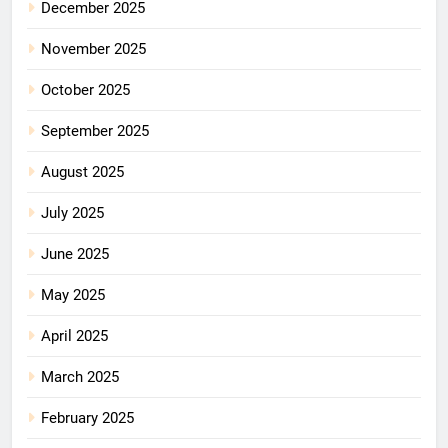
December 2025
November 2025
October 2025
September 2025
August 2025
July 2025
June 2025
May 2025
April 2025
March 2025
February 2025