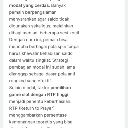
modal yang cerdas
. Banyak
pemain berpengalaman
menyarankan agar saldo tidak
digunakan sekaligus, melainkan
dibagi menjadi beberapa sesi kecil.
Dengan cara ini, pemain bisa
mencoba berbagai pola spin tanpa
harus khawatir kehabisan saldo
dalam waktu singkat. Strategi
pembagian modal ini sudah lama
dianggap sebagai dasar pola anti
rungkad yang efektif.
Selain modal, faktor
pemilihan
game slot dengan RTP tinggi
menjadi penentu keberhasilan.
RTP (Return to Player)
menggambarkan persentase
kemenangan teoretis yang bisa