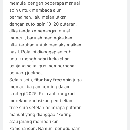
memulai dengan beberapa manual
spin untuk membaca alur
permainan, lalu melanjutkan
dengan auto-spin 10–20 putaran.
Jika tanda kemenangan mulai
muncul, barulah meningkatkan
nilai taruhan untuk memaksimalkan
hasil. Pola ini dianggap ampuh
untuk menghindari kekalahan
panjang sekaligus memperbesar
peluang jackpot.
Selain spin,
fitur buy free spin
juga
menjadi bagian penting dalam
strategi 2025. Pola anti rungkad
merekomendasikan pembelian
free spin setelah beberapa putaran
manual yang dianggap “kering”
atau jarang memberikan
kemenangan. Namun, penggunaan