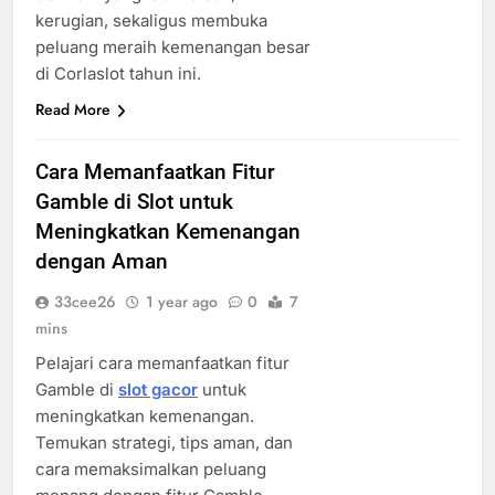
kerugian, sekaligus membuka
peluang meraih kemenangan besar
di Corlaslot tahun ini.
Read More
Cara Memanfaatkan Fitur
Gamble di Slot untuk
Meningkatkan Kemenangan
dengan Aman
33cee26
1 year ago
0
7
mins
Pelajari cara memanfaatkan fitur
Gamble di
slot gacor
untuk
meningkatkan kemenangan.
Temukan strategi, tips aman, dan
cara memaksimalkan peluang