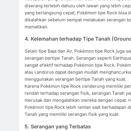
diserang terlebih dahulu oleh lawan yang lebih ce
yang berlangsung cepat, Pokémon tipe Rock bisa
dikalahkan sebelum sempat melakukan serangan b
mematikan.
4.
Kelemahan terhadap Tipe Tanah (Groun
Selain tipe Baja dan Air, Pokémon tipe Rock juga s
serangan bertipe Tanah. Serangan seperti Earthqu
sangat efektif terhadap Pokémon tipe Rock. Poké
atau Landorus dapat dengan mudah menghancurka
menggunakan serangan bertipe Tanah yang kuat.
Karena Pokémon tipe Rock cenderung memiliki per
rendah terhadap serangan fisik, serangan Tanah ya
merusak dan mengalahkan mereka dengan cepat. H
Pokémon tipe Rock lebih rentan saat berhadapan 
Tanah yang memiliki serangan fisik yang kuat.
5.
Serangan yang Terbatas