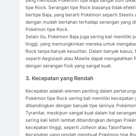
yang membuat Pokémon tipe Baja sangat sulit dik
tipe Rock. Serangan tipe Rock biasanya tidak efek
bertipe Baja, yang berarti Pokémon seperti Steelix 
dengan mudah bertahan terhadap serangan yang di
Pokémon tipe Rock.
Selain itu, Pokémon Baja juga sering kali memiliki 
tinggi, yang memungkinkan mereka untuk mengatas
Rock tanpa banyak kesulitan. Dalam banyak kasus,
seperti Aegislash atau Mawile dapat mengalahkan
dengan serangan fisik yang sangat kuat.
3.
Kecepatan yang Rendah
Kecepatan adalah elemen penting dalam pertarun
Pokémon tipe Rock sering kali memiliki kecepatan 
dibandingkan dengan banyak tipe lainnya. Pokémon 
Tyranitar, meskipun sangat kuat dalam hal serangan
sering kali lebih lambat dibandingkan dengan Pok
kecepatan tinggi, seperti Jolteon atau Talonflame.
Kecepatan yang rendah membuat Pokémon tipe Ro