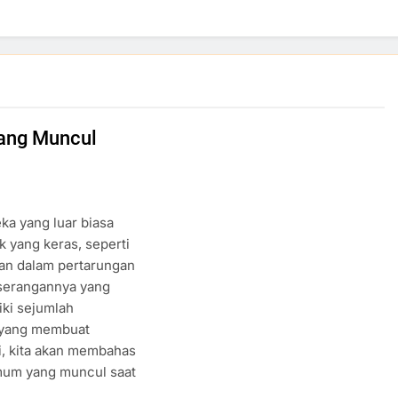
ang Muncul
ka yang luar biasa
 yang keras, seperti
kan dalam pertarungan
 serangannya yang
ki sejumlah
n yang membuat
i, kita akan membahas
mum yang muncul saat