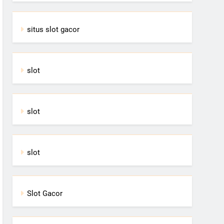
situs slot gacor
slot
slot
slot
Slot Gacor