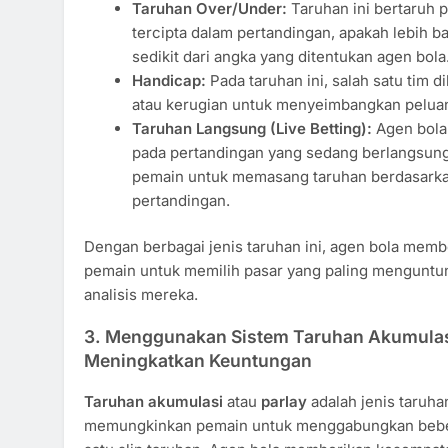
Taruhan Over/Under:
Taruhan ini bertaruh p
tercipta dalam pertandingan, apakah lebih ba
sedikit dari angka yang ditentukan agen bola
Handicap:
Pada taruhan ini, salah satu tim 
atau kerugian untuk menyeimbangkan peluan
Taruhan Langsung (Live Betting):
Agen bola
pada pertandingan yang sedang berlangsun
pemain untuk memasang taruhan berdasarka
pertandingan.
Dengan berbagai jenis taruhan ini, agen bola mem
pemain untuk memilih pasar yang paling menguntu
analisis mereka.
3.
Menggunakan Sistem Taruhan Akumulas
Meningkatkan Keuntungan
Taruhan akumulasi
atau
parlay
adalah jenis taruha
memungkinkan pemain untuk menggabungkan bebe