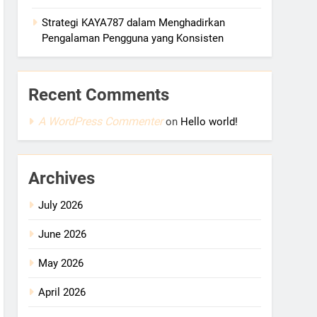
Strategi KAYA787 dalam Menghadirkan
Pengalaman Pengguna yang Konsisten
Recent Comments
A WordPress Commenter
on
Hello world!
Archives
July 2026
June 2026
May 2026
April 2026