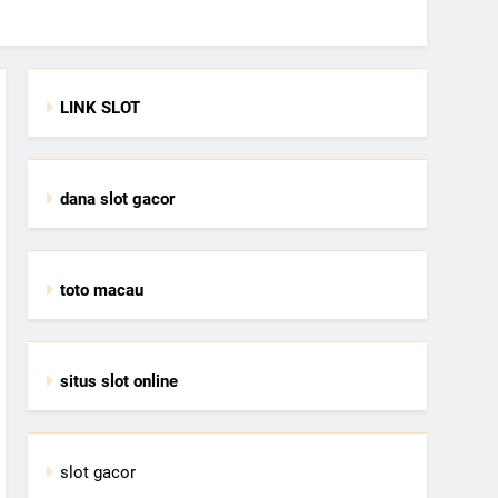
LINK SLOT
dana slot gacor
toto macau
situs slot online
slot gacor