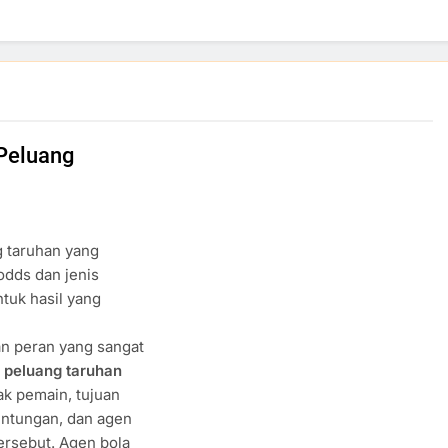
Peluang
 taruhan yang
dds dan jenis
tuk hasil yang
 peran yang sangat
n
peluang taruhan
ak pemain, tujuan
untungan, dan agen
ersebut. Agen bola