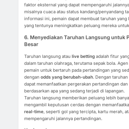
faktor eksternal yang dapat mempengaruhi jalannya
misalnya cuaca atau status kandang/penyandang t
informasi ini, pemain dapat membuat taruhan yang l
yang tentunya meningkatkan peluang mereka untu
6.
Menyediakan Taruhan Langsung untuk P
Besar
Taruhan langsung atau
live betting
adalah fitur yan
dalam taruhan olahraga, terutama sepak bola. Age
pemain untuk bertaruh pada pertandingan yang se
dengan
odds yang berubah-ubah
. Dengan taruhan
dapat memanfaatkan pergerakan pertandingan da
berdasarkan apa yang sedang terjadi di lapangan.
Taruhan langsung memberikan peluang lebih banya
mengambil keputusan cerdas dengan memanfaatk
real-time
, seperti gol yang tercipta, kartu merah, a
mempengaruhi jalannya pertandingan.