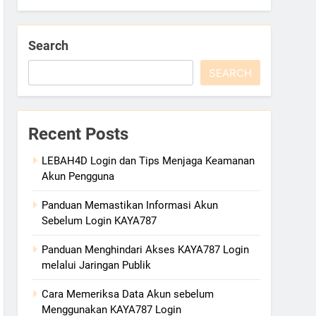
Search
SEARCH
Recent Posts
LEBAH4D Login dan Tips Menjaga Keamanan
Akun Pengguna
Panduan Memastikan Informasi Akun
Sebelum Login KAYA787
Panduan Menghindari Akses KAYA787 Login
melalui Jaringan Publik
Cara Memeriksa Data Akun sebelum
Menggunakan KAYA787 Login