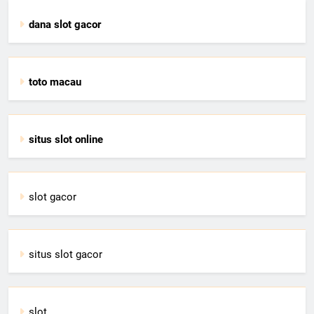
dana slot gacor
toto macau
situs slot online
slot gacor
situs slot gacor
slot