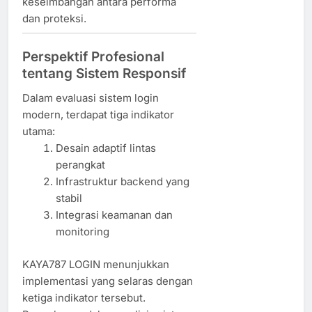
keseimbangan antara performa
dan proteksi.
Perspektif Profesional
tentang Sistem Responsif
Dalam evaluasi sistem login
modern, terdapat tiga indikator
utama:
Desain adaptif lintas
perangkat
Infrastruktur backend yang
stabil
Integrasi keamanan dan
monitoring
KAYA787 LOGIN menunjukkan
implementasi yang selaras dengan
ketiga indikator tersebut.