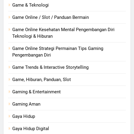
Game & Teknologi
Game Online / Slot / Panduan Bermain
Game Online Kesehatan Mental Pengembangan Diri
Teknologi & Hiburan
Game Online Strategi Permainan Tips Gaming
Pengembangan Diri
Game Trends & Interactive Storytelling
Game, Hiburan, Panduan, Slot
Gaming & Entertainment
Gaming Aman
Gaya Hidup
Gaya Hidup Digital