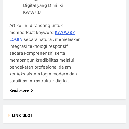
Digital yang Dimiliki
KAYA787
Artikel ini dirancang untuk
memperkuat keyword
KAYA787
LOGIN
secara natural, menjelaskan
integrasi teknologi responsif
secara komprehensif, serta
membangun kredibilitas melalui
pendekatan profesional dalam
konteks sistem login modern dan
stabilitas infrastruktur digital.
Read More
LINK SLOT