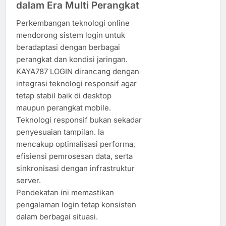
dalam Era Multi Perangkat
Perkembangan teknologi online
mendorong sistem login untuk
beradaptasi dengan berbagai
perangkat dan kondisi jaringan.
KAYA787 LOGIN dirancang dengan
integrasi teknologi responsif agar
tetap stabil baik di desktop
maupun perangkat mobile.
Teknologi responsif bukan sekadar
penyesuaian tampilan. Ia
mencakup optimalisasi performa,
efisiensi pemrosesan data, serta
sinkronisasi dengan infrastruktur
server.
Pendekatan ini memastikan
pengalaman login tetap konsisten
dalam berbagai situasi.