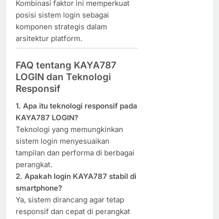
Kombinasi faktor ini memperkuat
posisi sistem login sebagai
komponen strategis dalam
arsitektur platform.
FAQ tentang KAYA787
LOGIN dan Teknologi
Responsif
1. Apa itu teknologi responsif pada
KAYA787 LOGIN?
Teknologi yang memungkinkan
sistem login menyesuaikan
tampilan dan performa di berbagai
perangkat.
2. Apakah login KAYA787 stabil di
smartphone?
Ya, sistem dirancang agar tetap
responsif dan cepat di perangkat