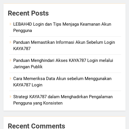
Recent Posts
LEBAH4D Login dan Tips Menjaga Keamanan Akun
Pengguna
Panduan Memastikan Informasi Akun Sebelum Login
KAYA787
Panduan Menghindari Akses KAYA787 Login melalui
Jaringan Publik
Cara Memeriksa Data Akun sebelum Menggunakan
KAYA787 Login
Strategi KAYA787 dalam Menghadirkan Pengalaman
Pengguna yang Konsisten
Recent Comments