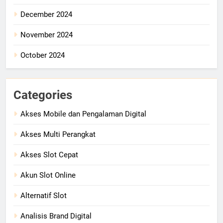
December 2024
November 2024
October 2024
Categories
Akses Mobile dan Pengalaman Digital
Akses Multi Perangkat
Akses Slot Cepat
Akun Slot Online
Alternatif Slot
Analisis Brand Digital