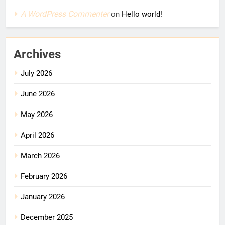
A WordPress Commenter
on
Hello world!
Archives
July 2026
June 2026
May 2026
April 2026
March 2026
February 2026
January 2026
December 2025