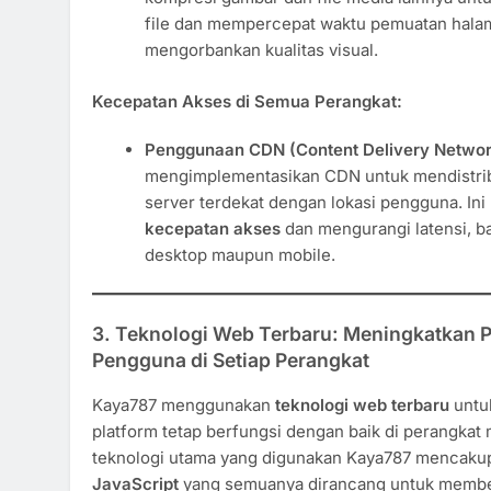
file dan mempercepat waktu pemuatan hala
mengorbankan kualitas visual.
Kecepatan Akses di Semua Perangkat:
Penggunaan CDN (Content Delivery Networ
mengimplementasikan CDN untuk mendistrib
server terdekat dengan lokasi pengguna. In
kecepatan akses
dan mengurangi latensi, b
desktop maupun mobile.
3.
Teknologi Web Terbaru: Meningkatkan 
Pengguna di Setiap Perangkat
Kaya787 menggunakan
teknologi web terbaru
untu
platform tetap berfungsi dengan baik di perangkat
teknologi utama yang digunakan Kaya787 mencak
JavaScript
yang semuanya dirancang untuk membe