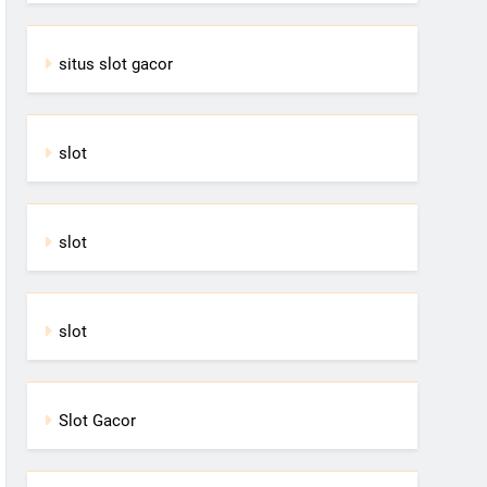
situs slot gacor
slot
slot
slot
Slot Gacor