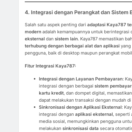
4.
Integrasi dengan Perangkat dan Sistem 
Salah satu aspek penting dari
adaptasi Kaya787 te
modern
adalah kemampuannya untuk berintegrasi
eksternal
dan
sistem lain
. Kaya787 memastikan bah
terhubung dengan berbagai alat dan aplikasi
yang 
pengguna, baik di desktop maupun perangkat mobil
Fitur Integrasi Kaya787:
Integrasi dengan Layanan Pembayaran
: K
integrasi dengan berbagai
sistem pembayar
kartu kredit
, dan dompet digital, memastik
dapat melakukan transaksi dengan mudah di
Sinkronisasi dengan Aplikasi Eksternal
: Ka
integrasi dengan
aplikasi eksternal
, seperti
media sosial, memungkinkan pengguna untuk
melakukan
sinkronisasi data
secara otomatis 