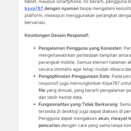
tablet, maupun smartphone. Ini berarti, pengguna 
kaya787
dengan nyaman
tanpa mengalami kesulit
platform, meskipun menggunakan perangkat dengan
bervariasi.
Keuntungan Desain Responsif:
Pengalaman Pengguna yang Konsisten
: Pe
mengkhawatirkan perbedaan tampilan antara
perangkat mobile. Semua elemen halaman a
secara otomatis agar tetap mudah dibaca dan
Pengoptimalan Penggunaan Data
: Pada per
responsif juga memungkinkan Kaya787 unt
file
yang dimuat, yang berarti pengalaman p
dan lebih hemat data.
Fungsionalitas yang Tidak Berkurang
: Semu
tersedia di desktop juga dapat diakses di pe
Pengguna dapat mengakses
akun
,
riwayat t
pencarian
dengan cara yang sama tanpa ko