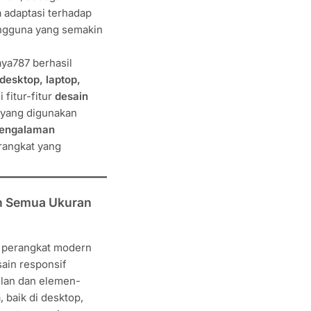
a adaptasi terhadap
ngguna yang semakin
aya787 berhasil
desktop, laptop,
 fitur-fitur
desain
yang digunakan
engalaman
rangkat yang
n Semua Ukuran
n perangkat modern
sain responsif
lan dan elemen-
 baik di desktop,