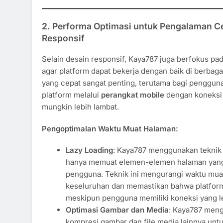
2.
Performa Optimasi untuk Pengalaman C
Responsif
Selain desain responsif, Kaya787 juga berfokus pa
agar platform dapat bekerja dengan baik di berbag
yang cepat sangat penting, terutama bagi penggu
platform melalui
perangkat mobile
dengan koneksi 
mungkin lebih lambat.
Pengoptimalan Waktu Muat Halaman:
Lazy Loading
: Kaya787 menggunakan tekni
hanya memuat elemen-elemen halaman yang t
pengguna. Teknik ini mengurangi waktu mua
keseluruhan dan memastikan bahwa platform
meskipun pengguna memiliki koneksi yang le
Optimasi Gambar dan Media
: Kaya787 meng
kompresi gambar dan file media lainnya unt