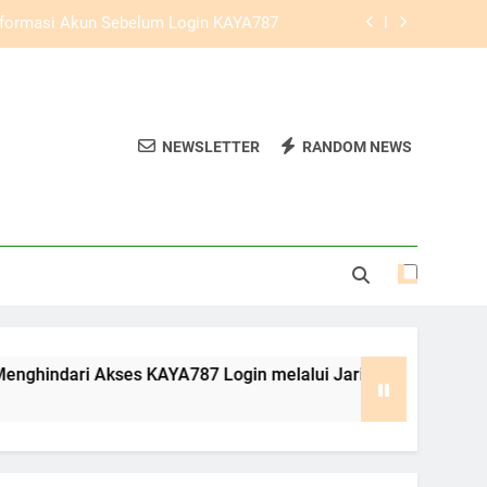
formasi Akun Sebelum Login KAYA787
AYA787 Login melalui Jaringan Publik
 sebelum Menggunakan KAYA787 Login
NEWSLETTER
RANDOM NEWS
ips Menjaga Keamanan Akun Pengguna
formasi Akun Sebelum Login KAYA787
ru Dan Realistis.
AYA787 Login melalui Jaringan Publik
 sebelum Menggunakan KAYA787 Login
i Akses KAYA787 Login melalui Jaringan Publik
Cara 
3 Week