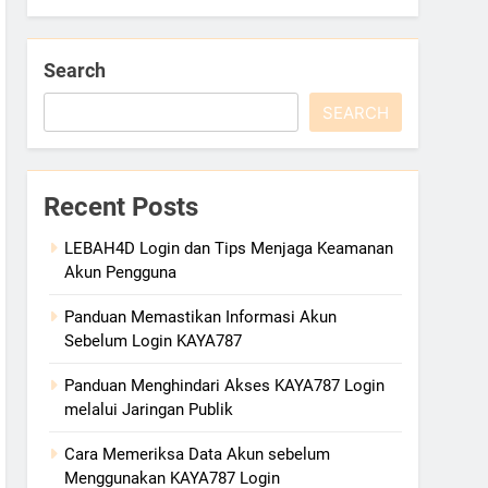
Search
SEARCH
Recent Posts
LEBAH4D Login dan Tips Menjaga Keamanan
Akun Pengguna
Panduan Memastikan Informasi Akun
Sebelum Login KAYA787
Panduan Menghindari Akses KAYA787 Login
melalui Jaringan Publik
Cara Memeriksa Data Akun sebelum
Menggunakan KAYA787 Login