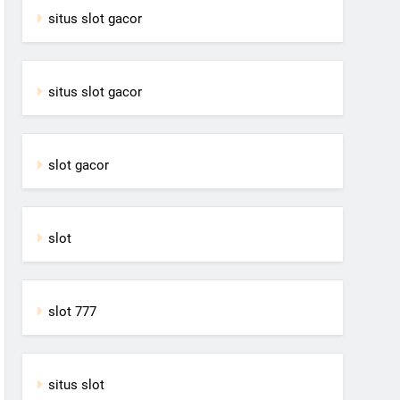
situs slot gacor
situs slot gacor
slot gacor
slot
slot 777
situs slot