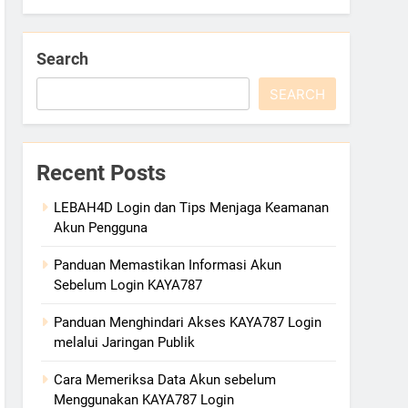
Search
SEARCH
Recent Posts
LEBAH4D Login dan Tips Menjaga Keamanan
Akun Pengguna
Panduan Memastikan Informasi Akun
Sebelum Login KAYA787
Panduan Menghindari Akses KAYA787 Login
melalui Jaringan Publik
Cara Memeriksa Data Akun sebelum
Menggunakan KAYA787 Login