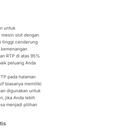
an untuk
 mesin slot dengan
h tinggi cenderung
i kemenangan
gan RTP di atas 95%
baik peluang Anda
 RTP pada halaman
sif biasanya memiliki
han digunakan untuk
 jika Anda lebih
sa menjadi pilihan
tis