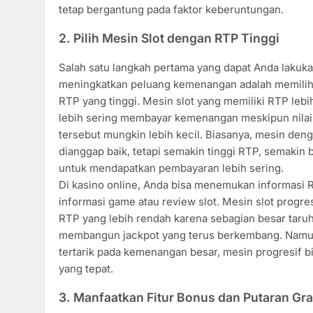
tetap bergantung pada faktor keberuntungan.
2.
Pilih Mesin Slot dengan RTP Tinggi
Salah satu langkah pertama yang dapat Anda lakuk
meningkatkan peluang kemenangan adalah memilih
RTP yang tinggi. Mesin slot yang memiliki RTP lebi
lebih sering membayar kemenangan meskipun nila
tersebut mungkin lebih kecil. Biasanya, mesin den
dianggap baik, tetapi semakin tinggi RTP, semakin 
untuk mendapatkan pembayaran lebih sering.
Di kasino online, Anda bisa menemukan informasi
informasi game atau review slot. Mesin slot progre
RTP yang lebih rendah karena sebagian besar taru
membangun jackpot yang terus berkembang. Namun,
tertarik pada kemenangan besar, mesin progresif bi
yang tepat.
3.
Manfaatkan Fitur Bonus dan Putaran Gra