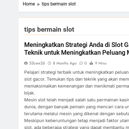
Home
tips bermain slot
tips bermain slot
Meningkatkan Strategi Anda di Slot G
Teknik untuk Meningkatkan Peluang
33cee26
8 Months Ago
0
9 Mins
Pelajari strategi terbaik untuk meningkatkan pelua
slot gacor. Temukan tips dan teknik yang akan me
memaksimalkan kemenangan dan menikmati permai
bijak.
Mesin slot telah menjadi salah satu permainan kasi
dunia, dengan banyak pemain yang mencari cara u
terutama melalui mesin yang dikenal dengan sebuta
Meskipun keberuntungan tetap menjadi faktor uta
slot, ada beberapa strategi yang dapat membantu 