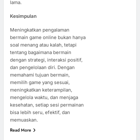
lama.
Kesimpulan
Meningkatkan pengalaman
bermain game online bukan hanya
soal menang atau kalah, tetapi
tentang bagaimana bermain
dengan strategi, interaksi positif,
dan pengelolaan diri. Dengan
memahami tujuan bermain,
memilih game yang sesuai,
meningkatkan keterampilan,
mengelola waktu, dan menjaga
kesehatan, setiap sesi permainan
bisa lebih seru, efektif, dan
memuaskan.
Read More