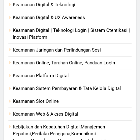
Keamanan Digital & Teknologi
Keamanan Digital & UX Awareness
Keamanan Digital | Teknologi Login | Sistem Otentikasi |
Inovasi Platform
Keamanan Jaringan dan Perlindungan Sesi
Keamanan Online, Taruhan Online, Panduan Login
Keamanan Platform Digital
Keamanan Sistem Pembayaran & Tata Kelola Digital
Keamanan Slot Online
Keamanan Web & Akses Digital
Kebijakan dan Kepatuhan Digital,Manajemen
Reputasi,Perilaku Pengguna,Komunikasi