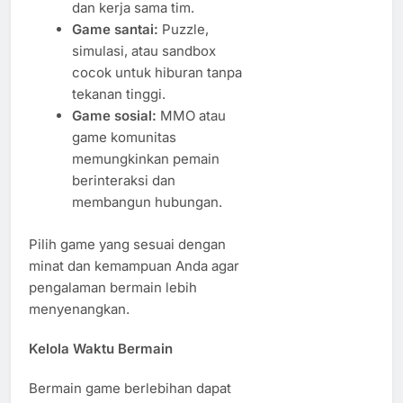
dan kerja sama tim.
Game santai:
Puzzle,
simulasi, atau sandbox
cocok untuk hiburan tanpa
tekanan tinggi.
Game sosial:
MMO atau
game komunitas
memungkinkan pemain
berinteraksi dan
membangun hubungan.
Pilih game yang sesuai dengan
minat dan kemampuan Anda agar
pengalaman bermain lebih
menyenangkan.
Kelola Waktu Bermain
Bermain game berlebihan dapat