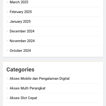
March 2025
February 2025
January 2025
December 2024
November 2024
October 2024
Categories
Akses Mobile dan Pengalaman Digital
Akses Multi Perangkat
Akses Slot Cepat