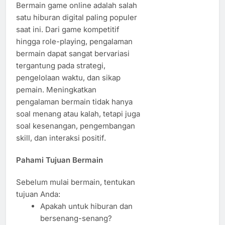
Bermain game online adalah salah
satu hiburan digital paling populer
saat ini. Dari game kompetitif
hingga role-playing, pengalaman
bermain dapat sangat bervariasi
tergantung pada strategi,
pengelolaan waktu, dan sikap
pemain. Meningkatkan
pengalaman bermain tidak hanya
soal menang atau kalah, tetapi juga
soal kesenangan, pengembangan
skill, dan interaksi positif.
Pahami Tujuan Bermain
Sebelum mulai bermain, tentukan
tujuan Anda:
Apakah untuk hiburan dan
bersenang-senang?