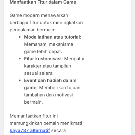
Manfaatkan Fitur dalam Game
Game modern menawarkan
berbagai fitur untuk meningkatkan
pengalaman bermain:
Mode latihan atau tutorial:
Memahami mekanisme
game lebih cepat.
Fitur kustomisasi:
Mengatur
karakter atau tampilan
sesuai selera.
Event dan hadiah dalam
game:
Memberikan tujuan
tambahan dan motivasi
bermain.
Memanfaatkan fitur ini
memungkinkan pemain menikmati
kaya787 alternatif
secara