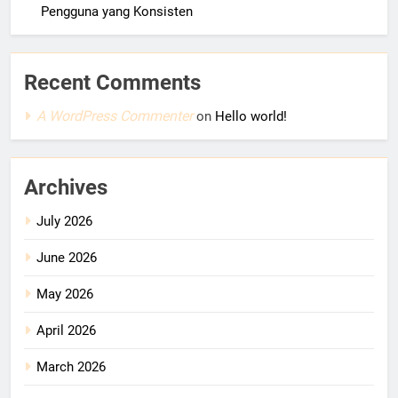
Pengguna yang Konsisten
Recent Comments
A WordPress Commenter
on
Hello world!
Archives
July 2026
June 2026
May 2026
April 2026
March 2026