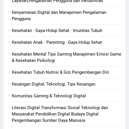
Layanan,Pengalaman Pengguna dan Inklusivitas
Kenyamanan Digital dan Manajemen Pengalaman
Pengguna
Kesehatan · Gaya Hidup Sehat · Imunitas Tubuh
Kesehatan Anak · Parenting · Gaya Hidup Sehat
Kesehatan Mental Tips Gaming Manajemen Emosi Game
& Kesehatan Psikologi
Kesehatan Tubuh Nutrisi & Gizi Pengembangan Diri
Keuangan Digital, Teknologi, Tips Keuangan
Komunitas Gaming & Teknologi Digital
Literasi Digital Transformasi Sosial Teknologi dan
Masyarakat Pendidikan Digital Budaya Digital
Pengembangan Sumber Daya Manusia