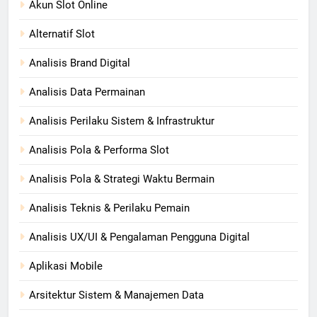
Akun Slot Online
Alternatif Slot
Analisis Brand Digital
Analisis Data Permainan
Analisis Perilaku Sistem & Infrastruktur
Analisis Pola & Performa Slot
Analisis Pola & Strategi Waktu Bermain
Analisis Teknis & Perilaku Pemain
Analisis UX/UI & Pengalaman Pengguna Digital
Aplikasi Mobile
Arsitektur Sistem & Manajemen Data