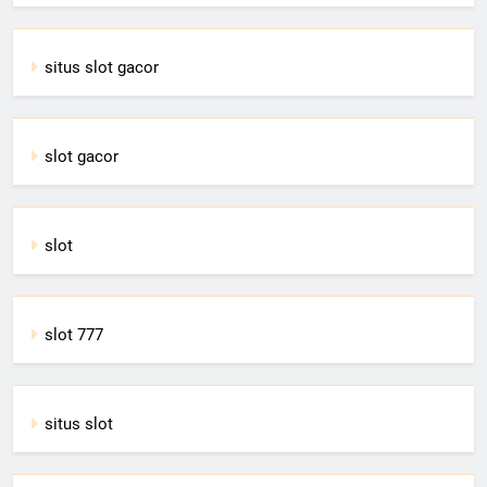
situs slot gacor
slot gacor
slot
slot 777
situs slot