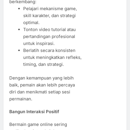
berkembang:
Pelajari mekanisme game,
skill karakter, dan strategi
optimal.
Tonton video tutorial atau
pertandingan profesional
untuk inspirasi.
Berlatih secara konsisten
untuk meningkatkan refleks,
timing, dan strategi.
Dengan kemampuan yang lebih
baik, pemain akan lebih percaya
diri dan menikmati setiap sesi
permainan.
Bangun Interaksi Positif
Bermain game online sering