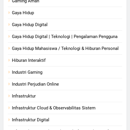
Gaming Aman
Gaya Hidup
Gaya Hidup Digital
Gaya Hidup Digital | Teknologi | Pengalaman Pengguna
Gaya Hidup Mahasiswa / Teknologi & Hiburan Personal
Hiburan Interaktif
Industri Gaming
Industri Perjudian Online
Infrastruktur
Infrastruktur Cloud & Observabilitas Sistem
Infrastruktur Digital