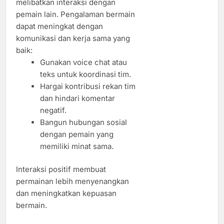
melibatkan interaksi dengan
pemain lain. Pengalaman bermain
dapat meningkat dengan
komunikasi dan kerja sama yang
baik:
Gunakan voice chat atau
teks untuk koordinasi tim.
Hargai kontribusi rekan tim
dan hindari komentar
negatif.
Bangun hubungan sosial
dengan pemain yang
memiliki minat sama.
Interaksi positif membuat
permainan lebih menyenangkan
dan meningkatkan kepuasan
bermain.