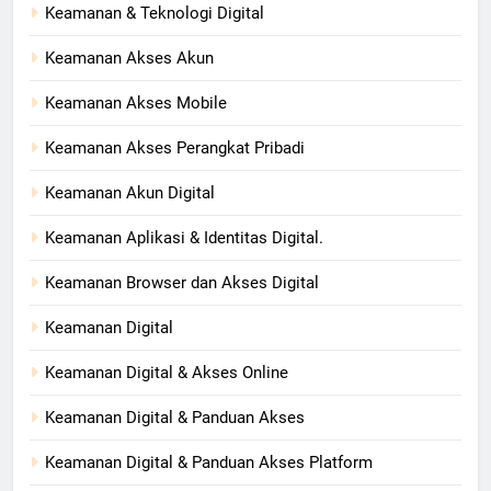
Keamanan & Teknologi Digital
Keamanan Akses Akun
Keamanan Akses Mobile
Keamanan Akses Perangkat Pribadi
Keamanan Akun Digital
Keamanan Aplikasi & Identitas Digital.
Keamanan Browser dan Akses Digital
Keamanan Digital
Keamanan Digital & Akses Online
Keamanan Digital & Panduan Akses
Keamanan Digital & Panduan Akses Platform