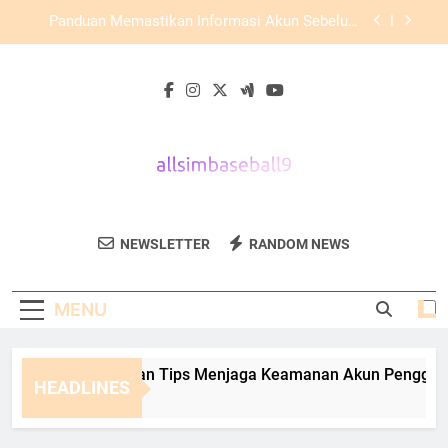
Skip
Panduan Menghindari Akses KAYA787 Login
to
melalui Jaringan Publik
content
Cara Memeriksa Data Akun sebelum
Menggunakan KAYA787 Login
LEBAH4D Login dan Tips Menjaga Keamanan
Akun Pengguna
Panduan Memastikan Informasi Akun Sebelum
Login KAYA787
Panduan Menghindari Akses KAYA787 Login
melalui Jaringan Publik
All Sim Baseball
Mainkan Baseball Online Di All Sim Baseball
Cara Memeriksa Data Akun sebelum
NEWSLETTER
RANDOM NEWS
9
Menggunakan KAYA787 Login
9. Pengalaman Game Yang Seru Dan
Realistis.
MENU
BAH4D Login dan Tips Menjaga Keamanan Akun Pengguna
HEADLINES
Weeks Ago