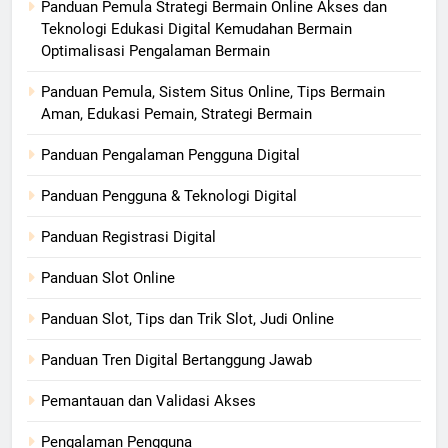
Panduan Pemula Strategi Bermain Online Akses dan
Teknologi Edukasi Digital Kemudahan Bermain
Optimalisasi Pengalaman Bermain
Panduan Pemula, Sistem Situs Online, Tips Bermain
Aman, Edukasi Pemain, Strategi Bermain
Panduan Pengalaman Pengguna Digital
Panduan Pengguna & Teknologi Digital
Panduan Registrasi Digital
Panduan Slot Online
Panduan Slot, Tips dan Trik Slot, Judi Online
Panduan Tren Digital Bertanggung Jawab
Pemantauan dan Validasi Akses
Pengalaman Pengguna