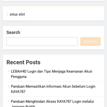
situs slot
Search
SEARCH
Recent Posts
LEBAH4D Login dan Tips Menjaga Keamanan Akun
Pengguna
Panduan Memastikan Informasi Akun Sebelum Login
KAYA787
Panduan Menghindari Akses KAYA787 Login melalui
Jaringan Publik