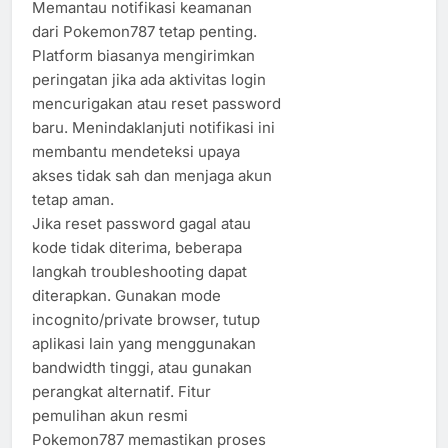
Memantau notifikasi keamanan
dari Pokemon787 tetap penting.
Platform biasanya mengirimkan
peringatan jika ada aktivitas login
mencurigakan atau reset password
baru. Menindaklanjuti notifikasi ini
membantu mendeteksi upaya
akses tidak sah dan menjaga akun
tetap aman.
Jika reset password gagal atau
kode tidak diterima, beberapa
langkah troubleshooting dapat
diterapkan. Gunakan mode
incognito/private browser, tutup
aplikasi lain yang menggunakan
bandwidth tinggi, atau gunakan
perangkat alternatif. Fitur
pemulihan akun resmi
Pokemon787 memastikan proses