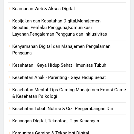
Keamanan Web & Akses Digital
Kebijakan dan Kepatuhan Digital,Manajemen
Reputasi,Perilaku Pengguna,Komunikasi
Layanan,Pengalaman Pengguna dan Inklusivitas
Kenyamanan Digital dan Manajemen Pengalaman
Pengguna
Kesehatan · Gaya Hidup Sehat · Imunitas Tubuh
Kesehatan Anak · Parenting · Gaya Hidup Sehat
Kesehatan Mental Tips Gaming Manajemen Emosi Game
& Kesehatan Psikologi
Kesehatan Tubuh Nutrisi & Gizi Pengembangan Diri
Keuangan Digital, Teknologi, Tips Keuangan
Komunitas Gaming & Teknologi Digital