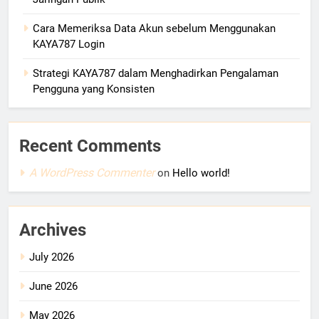
Cara Memeriksa Data Akun sebelum Menggunakan
KAYA787 Login
Strategi KAYA787 dalam Menghadirkan Pengalaman
Pengguna yang Konsisten
Recent Comments
A WordPress Commenter
on
Hello world!
Archives
July 2026
June 2026
May 2026