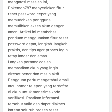
mengatasi masalah ini,
Pokemon787 menyediakan fitur
reset password cepat yang
memudahkan pengguna
memulihkan akses akun dengan
aman. Artikel ini membahas
panduan menggunakan fitur reset
password cepat, langkah-langkah
praktis, dan tips agar proses login
tetap lancar dan aman.
Langkah pertama adalah
memastikan akun yang ingin
direset benar dan masih aktif.
Pengguna perlu mengetahui email
atau nomor telepon yang terdaftar
di akun untuk menerima kode
verifikasi. Pastikan informasi
tersebut valid dan dapat diakses
karena seluruh proses reset