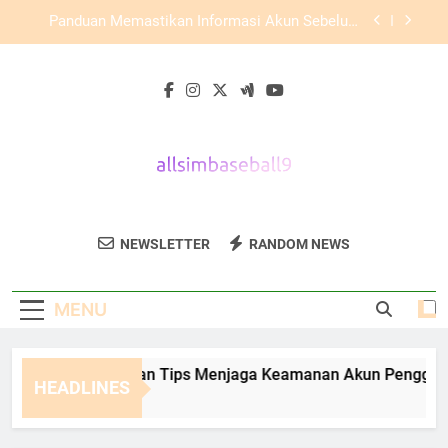
Skip
Panduan Menghindari Akses KAYA787 Login
to
melalui Jaringan Publik
content
Cara Memeriksa Data Akun sebelum
Menggunakan KAYA787 Login
LEBAH4D Login dan Tips Menjaga Keamanan
Akun Pengguna
Panduan Memastikan Informasi Akun Sebelum
Login KAYA787
Panduan Menghindari Akses KAYA787 Login
melalui Jaringan Publik
All Sim Baseball
Mainkan Baseball Online Di All Sim Baseball
Cara Memeriksa Data Akun sebelum
NEWSLETTER
RANDOM NEWS
9
Menggunakan KAYA787 Login
9. Pengalaman Game Yang Seru Dan
Realistis.
MENU
BAH4D Login dan Tips Menjaga Keamanan Akun Pengguna
HEADLINES
Weeks Ago