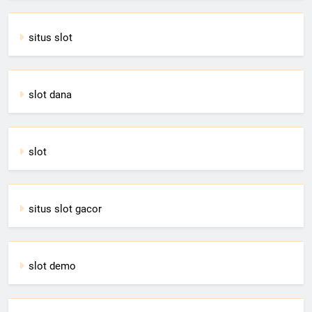
situs slot
slot dana
slot
situs slot gacor
slot demo