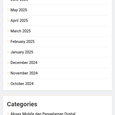
May 2025
April 2025
March 2025
February 2025
January 2025
December 2024
November 2024
October 2024
Categories
Akses Mobile dan Pengalaman Digital