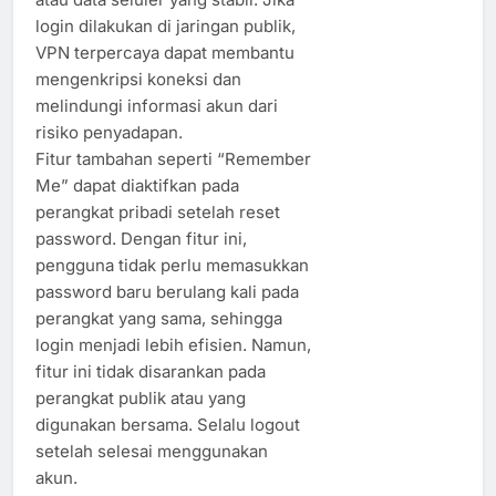
login dilakukan di jaringan publik,
VPN terpercaya dapat membantu
mengenkripsi koneksi dan
melindungi informasi akun dari
risiko penyadapan.
Fitur tambahan seperti “Remember
Me” dapat diaktifkan pada
perangkat pribadi setelah reset
password. Dengan fitur ini,
pengguna tidak perlu memasukkan
password baru berulang kali pada
perangkat yang sama, sehingga
login menjadi lebih efisien. Namun,
fitur ini tidak disarankan pada
perangkat publik atau yang
digunakan bersama. Selalu logout
setelah selesai menggunakan
akun.