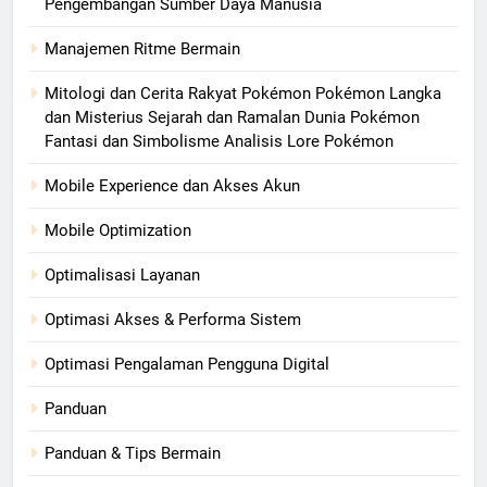
Pengembangan Sumber Daya Manusia
Manajemen Ritme Bermain
Mitologi dan Cerita Rakyat Pokémon Pokémon Langka
dan Misterius Sejarah dan Ramalan Dunia Pokémon
Fantasi dan Simbolisme Analisis Lore Pokémon
Mobile Experience dan Akses Akun
Mobile Optimization
Optimalisasi Layanan
Optimasi Akses & Performa Sistem
Optimasi Pengalaman Pengguna Digital
Panduan
Panduan & Tips Bermain