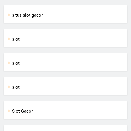
situs slot gacor
slot
slot
slot
Slot Gacor