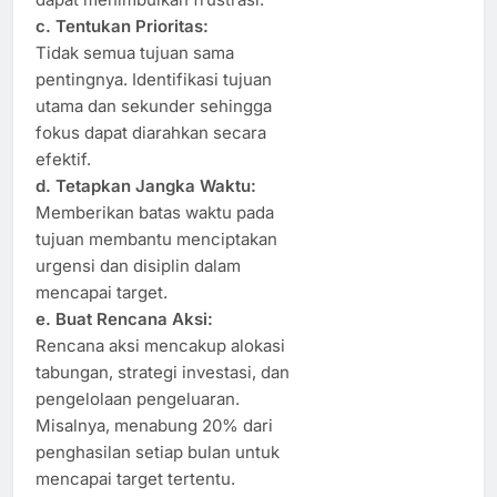
c. Tentukan Prioritas:
Tidak semua tujuan sama
pentingnya. Identifikasi tujuan
utama dan sekunder sehingga
fokus dapat diarahkan secara
efektif.
d. Tetapkan Jangka Waktu:
Memberikan batas waktu pada
tujuan membantu menciptakan
urgensi dan disiplin dalam
mencapai target.
e. Buat Rencana Aksi:
Rencana aksi mencakup alokasi
tabungan, strategi investasi, dan
pengelolaan pengeluaran.
Misalnya, menabung 20% dari
penghasilan setiap bulan untuk
mencapai target tertentu.