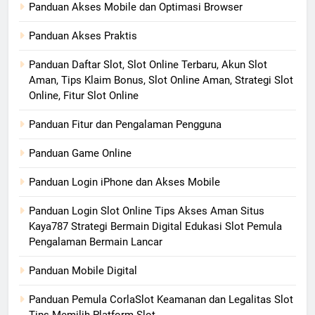
Panduan Akses Mobile dan Optimasi Browser
Panduan Akses Praktis
Panduan Daftar Slot, Slot Online Terbaru, Akun Slot
Aman, Tips Klaim Bonus, Slot Online Aman, Strategi Slot
Online, Fitur Slot Online
Panduan Fitur dan Pengalaman Pengguna
Panduan Game Online
Panduan Login iPhone dan Akses Mobile
Panduan Login Slot Online Tips Akses Aman Situs
Kaya787 Strategi Bermain Digital Edukasi Slot Pemula
Pengalaman Bermain Lancar
Panduan Mobile Digital
Panduan Pemula CorlaSlot Keamanan dan Legalitas Slot
Tips Memilih Platform Slot