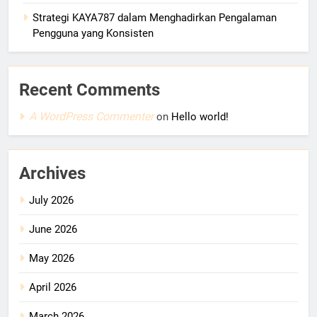
Strategi KAYA787 dalam Menghadirkan Pengalaman
Pengguna yang Konsisten
Recent Comments
A WordPress Commenter
on
Hello world!
Archives
July 2026
June 2026
May 2026
April 2026
March 2026