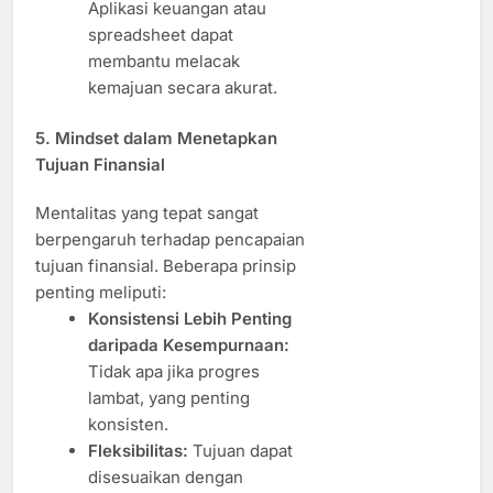
Aplikasi keuangan atau
spreadsheet dapat
membantu melacak
kemajuan secara akurat.
5. Mindset dalam Menetapkan
Tujuan Finansial
Mentalitas yang tepat sangat
berpengaruh terhadap pencapaian
tujuan finansial. Beberapa prinsip
penting meliputi:
Konsistensi Lebih Penting
daripada Kesempurnaan:
Tidak apa jika progres
lambat, yang penting
konsisten.
Fleksibilitas:
Tujuan dapat
disesuaikan dengan