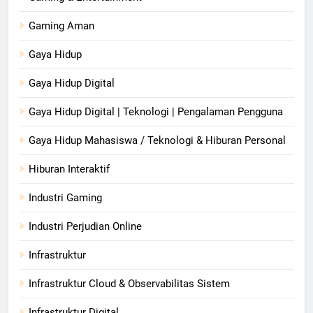
Gaming Aman
Gaya Hidup
Gaya Hidup Digital
Gaya Hidup Digital | Teknologi | Pengalaman Pengguna
Gaya Hidup Mahasiswa / Teknologi & Hiburan Personal
Hiburan Interaktif
Industri Gaming
Industri Perjudian Online
Infrastruktur
Infrastruktur Cloud & Observabilitas Sistem
Infrastruktur Digital