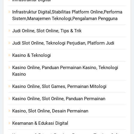
Infrastruktur Digital,Stabilitas Platform Online,Performa
Sistem,Manajemen Teknologi,Pengalaman Pengguna
Judi Online, Slot Online, Tips & Trik
Judi Slot Online, Teknologi Perjudian, Platform Judi
Kasino & Teknologi
Kasino Online, Panduan Permainan Kasino, Teknologi
Kasino
Kasino Online, Slot Games, Permainan Mitologi
Kasino Online, Slot Online, Panduan Permainan
Kasino, Slot Online, Desain Permainan
Keamanan & Edukasi Digital