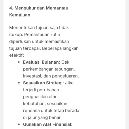
4. Mengukur dan Memantau
Kemajuan
Menentukan tujuan saja tidak
cukup. Pemantauan rutin
diperlukan untuk memastikan
tujuan tercapai. Beberapa langkah
efektif:
Evaluasi Bulanan:
Cek
perkembangan tabungan,
investasi, dan pengeluaran.
Sesuaikan Strategi:
Jika
terjadi perubahan
penghasilan atau
kebutuhan, sesuaikan
rencana untuk tetap berada
di jalur yang benar.
Gunakan Alat Finansial: