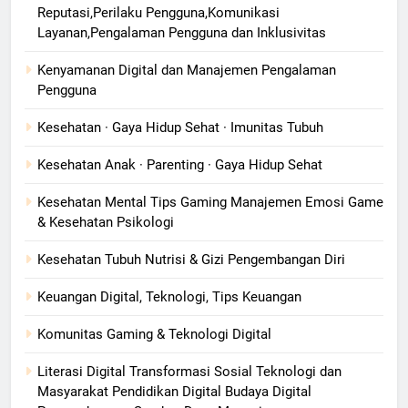
Reputasi,Perilaku Pengguna,Komunikasi
Layanan,Pengalaman Pengguna dan Inklusivitas
Kenyamanan Digital dan Manajemen Pengalaman
Pengguna
Kesehatan · Gaya Hidup Sehat · Imunitas Tubuh
Kesehatan Anak · Parenting · Gaya Hidup Sehat
Kesehatan Mental Tips Gaming Manajemen Emosi Game
& Kesehatan Psikologi
Kesehatan Tubuh Nutrisi & Gizi Pengembangan Diri
Keuangan Digital, Teknologi, Tips Keuangan
Komunitas Gaming & Teknologi Digital
Literasi Digital Transformasi Sosial Teknologi dan
Masyarakat Pendidikan Digital Budaya Digital