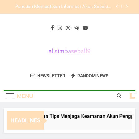
Skip
Panduan Menghindari Akses KAYA787 Login
to
melalui Jaringan Publik
content
Cara Memeriksa Data Akun sebelum
Menggunakan KAYA787 Login
LEBAH4D Login dan Tips Menjaga Keamanan
Akun Pengguna
Panduan Memastikan Informasi Akun Sebelum
Login KAYA787
Panduan Menghindari Akses KAYA787 Login
melalui Jaringan Publik
All Sim Baseball
Mainkan Baseball Online Di All Sim Baseball
Cara Memeriksa Data Akun sebelum
NEWSLETTER
RANDOM NEWS
9
Menggunakan KAYA787 Login
9. Pengalaman Game Yang Seru Dan
Realistis.
MENU
BAH4D Login dan Tips Menjaga Keamanan Akun Pengguna
HEADLINES
Weeks Ago