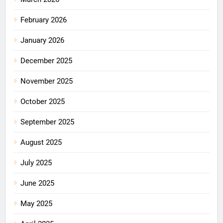
February 2026
January 2026
December 2025
November 2025
October 2025
September 2025
August 2025
July 2025
June 2025
May 2025