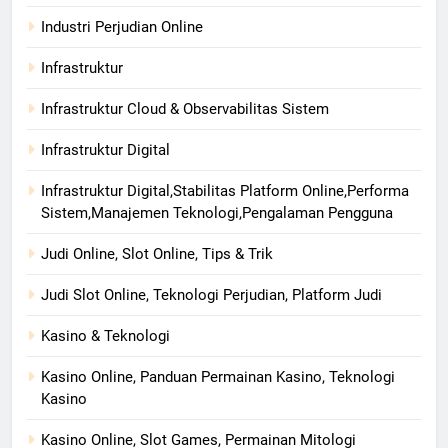
Industri Perjudian Online
Infrastruktur
Infrastruktur Cloud & Observabilitas Sistem
Infrastruktur Digital
Infrastruktur Digital,Stabilitas Platform Online,Performa
Sistem,Manajemen Teknologi,Pengalaman Pengguna
Judi Online, Slot Online, Tips & Trik
Judi Slot Online, Teknologi Perjudian, Platform Judi
Kasino & Teknologi
Kasino Online, Panduan Permainan Kasino, Teknologi
Kasino
Kasino Online, Slot Games, Permainan Mitologi