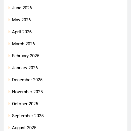
June 2026
May 2026
April 2026
March 2026
February 2026
January 2026
December 2025
November 2025
October 2025
September 2025
August 2025