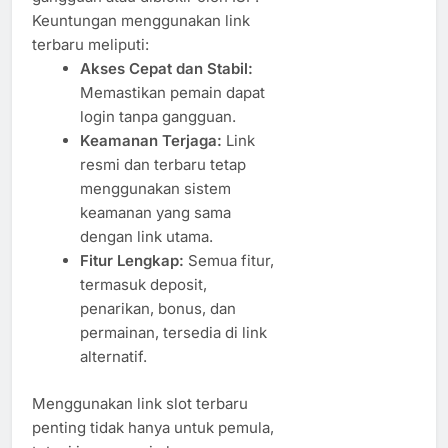
Keuntungan menggunakan link
terbaru meliputi:
Akses Cepat dan Stabil:
Memastikan pemain dapat
login tanpa gangguan.
Keamanan Terjaga:
Link
resmi dan terbaru tetap
menggunakan sistem
keamanan yang sama
dengan link utama.
Fitur Lengkap:
Semua fitur,
termasuk deposit,
penarikan, bonus, dan
permainan, tersedia di link
alternatif.
Menggunakan link slot terbaru
penting tidak hanya untuk pemula,