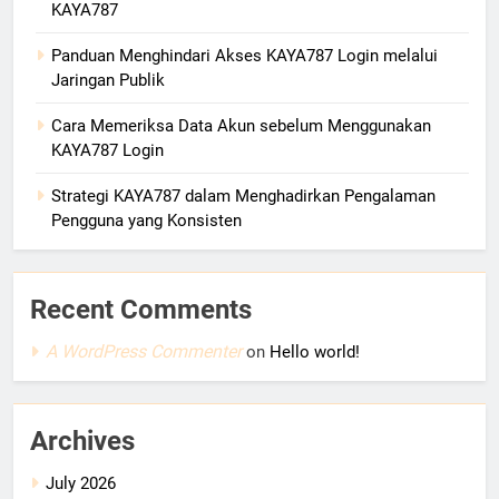
KAYA787
Panduan Menghindari Akses KAYA787 Login melalui
Jaringan Publik
Cara Memeriksa Data Akun sebelum Menggunakan
KAYA787 Login
Strategi KAYA787 dalam Menghadirkan Pengalaman
Pengguna yang Konsisten
Recent Comments
A WordPress Commenter
on
Hello world!
Archives
July 2026