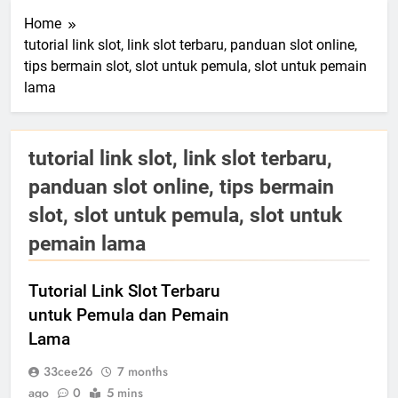
Home
tutorial link slot, link slot terbaru, panduan slot online,
tips bermain slot, slot untuk pemula, slot untuk pemain
lama
tutorial link slot, link slot terbaru,
panduan slot online, tips bermain
slot, slot untuk pemula, slot untuk
pemain lama
Tutorial Link Slot Terbaru
untuk Pemula dan Pemain
Lama
33cee26
7 months
ago
0
5 mins