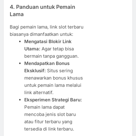
4. Panduan untuk Pemain
Lama
Bagi pemain lama, link slot terbaru
biasanya dimanfaatkan untuk:
Mengatasi Blokir Link
Utama:
Agar tetap bisa
bermain tanpa gangguan.
Mendapatkan Bonus
Eksklusif:
Situs sering
menawarkan bonus khusus
untuk pemain lama melalui
link alternatif.
Eksperimen Strategi Baru:
Pemain lama dapat
mencoba jenis slot baru
atau fitur terbaru yang
tersedia di link terbaru.