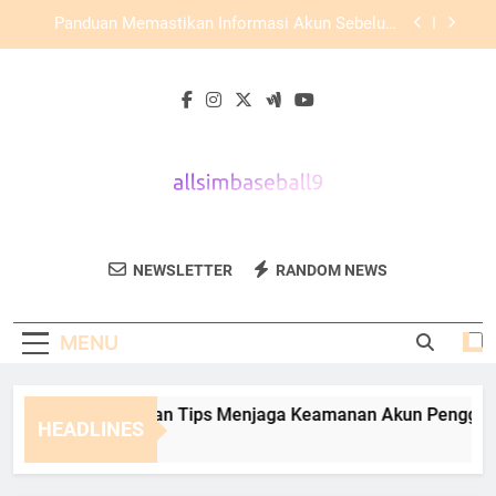
Skip
Panduan Menghindari Akses KAYA787 Login
to
melalui Jaringan Publik
content
Cara Memeriksa Data Akun sebelum
Menggunakan KAYA787 Login
LEBAH4D Login dan Tips Menjaga Keamanan
Akun Pengguna
Panduan Memastikan Informasi Akun Sebelum
Login KAYA787
Panduan Menghindari Akses KAYA787 Login
melalui Jaringan Publik
All Sim Baseball
Mainkan Baseball Online Di All Sim Baseball
Cara Memeriksa Data Akun sebelum
NEWSLETTER
RANDOM NEWS
9
Menggunakan KAYA787 Login
9. Pengalaman Game Yang Seru Dan
Realistis.
MENU
EBAH4D Login dan Tips Menjaga Keamanan Akun Pengguna
HEADLINES
Weeks Ago