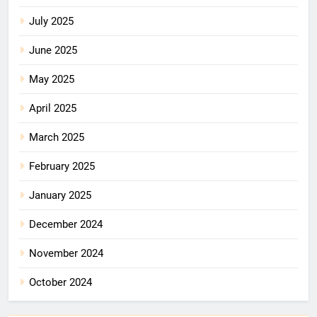
July 2025
June 2025
May 2025
April 2025
March 2025
February 2025
January 2025
December 2024
November 2024
October 2024