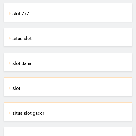
slot 777
situs slot
slot dana
slot
situs slot gacor