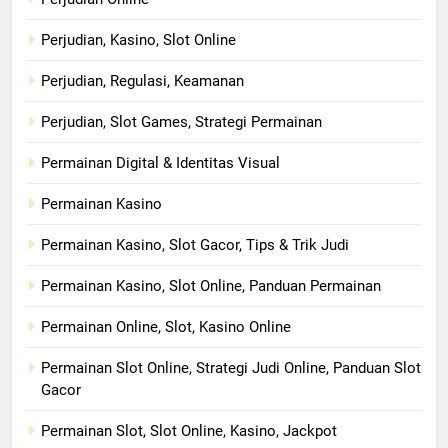
Perjudian, Kasino, Slot Online
Perjudian, Regulasi, Keamanan
Perjudian, Slot Games, Strategi Permainan
Permainan Digital & Identitas Visual
Permainan Kasino
Permainan Kasino, Slot Gacor, Tips & Trik Judi
Permainan Kasino, Slot Online, Panduan Permainan
Permainan Online, Slot, Kasino Online
Permainan Slot Online, Strategi Judi Online, Panduan Slot
Gacor
Permainan Slot, Slot Online, Kasino, Jackpot