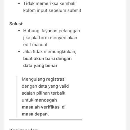
Tidak memeriksa kembali
kolom input sebelum submit
Solusi:
Hubungi layanan pelanggan
jika platform menyediakan
edit manual
Jika tidak memungkinkan,
buat akun baru dengan
data yang benar
Mengulang registrasi
dengan data yang valid
adalah pilihan terbaik
untuk
mencegah
masalah verifikasi di
masa depan.