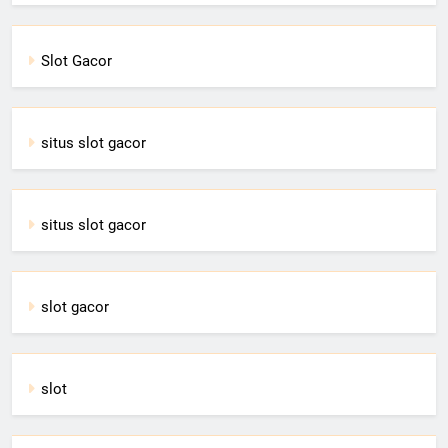
Slot Gacor
situs slot gacor
situs slot gacor
slot gacor
slot