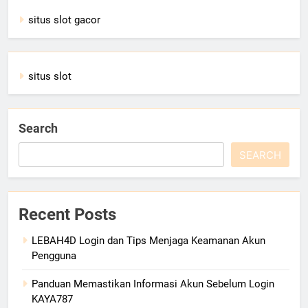
situs slot gacor
situs slot
Search
SEARCH
Recent Posts
LEBAH4D Login dan Tips Menjaga Keamanan Akun
Pengguna
Panduan Memastikan Informasi Akun Sebelum Login
KAYA787