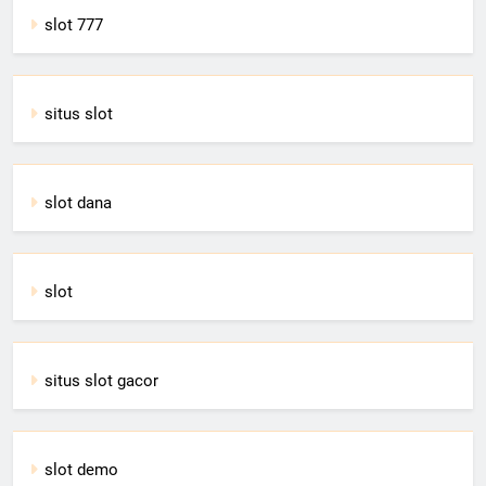
slot 777
situs slot
slot dana
slot
situs slot gacor
slot demo