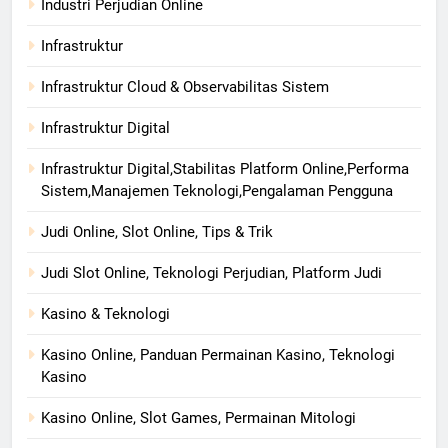
Industri Perjudian Online
Infrastruktur
Infrastruktur Cloud & Observabilitas Sistem
Infrastruktur Digital
Infrastruktur Digital,Stabilitas Platform Online,Performa
Sistem,Manajemen Teknologi,Pengalaman Pengguna
Judi Online, Slot Online, Tips & Trik
Judi Slot Online, Teknologi Perjudian, Platform Judi
Kasino & Teknologi
Kasino Online, Panduan Permainan Kasino, Teknologi
Kasino
Kasino Online, Slot Games, Permainan Mitologi