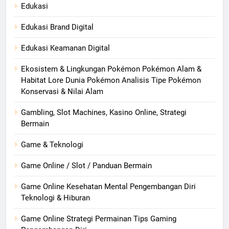
Edukasi
Edukasi Brand Digital
Edukasi Keamanan Digital
Ekosistem & Lingkungan Pokémon Pokémon Alam &
Habitat Lore Dunia Pokémon Analisis Tipe Pokémon
Konservasi & Nilai Alam
Gambling, Slot Machines, Kasino Online, Strategi
Bermain
Game & Teknologi
Game Online / Slot / Panduan Bermain
Game Online Kesehatan Mental Pengembangan Diri
Teknologi & Hiburan
Game Online Strategi Permainan Tips Gaming