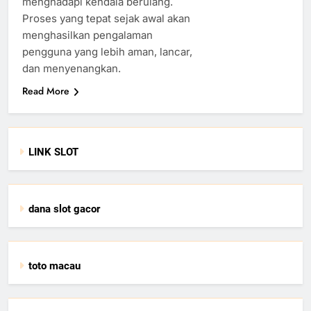
menghadapi kendala berulang.
Proses yang tepat sejak awal akan
menghasilkan pengalaman
pengguna yang lebih aman, lancar,
dan menyenangkan.
Read More
LINK SLOT
dana slot gacor
toto macau