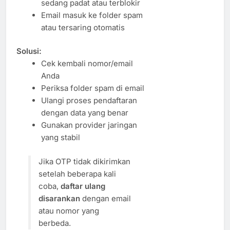
sedang padat atau terblokir
Email masuk ke folder spam
atau tersaring otomatis
Solusi:
Cek kembali nomor/email
Anda
Periksa folder spam di email
Ulangi proses pendaftaran
dengan data yang benar
Gunakan provider jaringan
yang stabil
Jika OTP tidak dikirimkan
setelah beberapa kali
coba,
daftar ulang
disarankan
dengan email
atau nomor yang
berbeda.