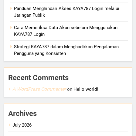
Panduan Menghindari Akses KAYA787 Login melalui
Jaringan Publik
Cara Memeriksa Data Akun sebelum Menggunakan
KAYA787 Login
Strategi KAYA787 dalam Menghadirkan Pengalaman
Pengguna yang Konsisten
Recent Comments
A WordPress Commenter
on
Hello world!
Archives
July 2026