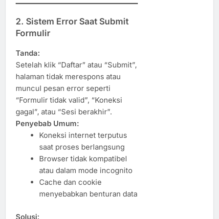
2. Sistem Error Saat Submit
Formulir
Tanda:
Setelah klik “Daftar” atau “Submit”,
halaman tidak merespons atau
muncul pesan error seperti
“Formulir tidak valid”, “Koneksi
gagal”, atau “Sesi berakhir”.
Penyebab Umum:
Koneksi internet terputus
saat proses berlangsung
Browser tidak kompatibel
atau dalam mode incognito
Cache dan cookie
menyebabkan benturan data
Solusi: