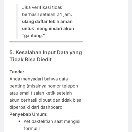
Jika verifikasi tidak
berhasil setelah 24 jam,
ulang daftar lebih aman
untuk menghindari akun
“gantung.”
5. Kesalahan Input Data yang
Tidak Bisa Diedit
Tanda:
Anda menyadari bahwa data
penting (misalnya nomor telepon
atau email) salah ketik setelah
akun berhasil dibuat dan tidak bisa
diperbaiki dari dashboard.
Penyebab Umum:
Ketidaktelitian saat mengisi
formulir