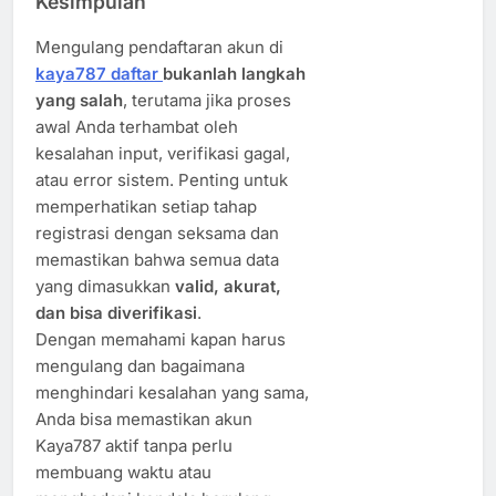
Kesimpulan
Mengulang pendaftaran akun di
kaya787 daftar
bukanlah langkah
yang salah
, terutama jika proses
awal Anda terhambat oleh
kesalahan input, verifikasi gagal,
atau error sistem. Penting untuk
memperhatikan setiap tahap
registrasi dengan seksama dan
memastikan bahwa semua data
yang dimasukkan
valid, akurat,
dan bisa diverifikasi
.
Dengan memahami kapan harus
mengulang dan bagaimana
menghindari kesalahan yang sama,
Anda bisa memastikan akun
Kaya787 aktif tanpa perlu
membuang waktu atau