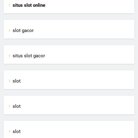
situs slot online
slot gacor
situs slot gacor
slot
slot
slot