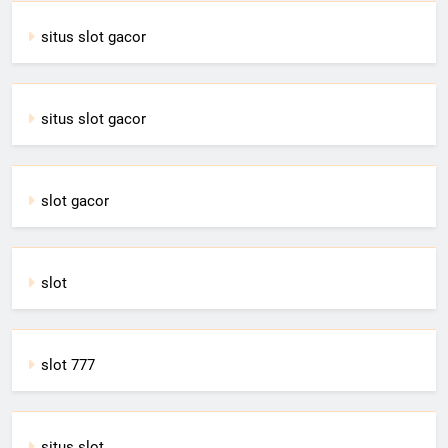
situs slot gacor
situs slot gacor
slot gacor
slot
slot 777
situs slot