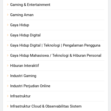
Gaming & Entertainment
Gaming Aman
Gaya Hidup
Gaya Hidup Digital
Gaya Hidup Digital | Teknologi | Pengalaman Pengguna
Gaya Hidup Mahasiswa / Teknologi & Hiburan Personal
Hiburan Interaktif
Industri Gaming
Industri Perjudian Online
Infrastruktur
Infrastruktur Cloud & Observabilitas Sistem