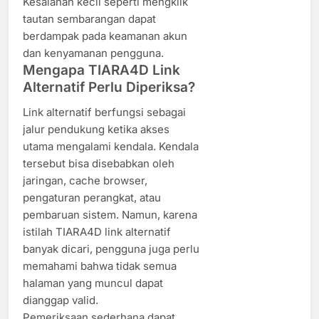
Kesalahan kecil seperti mengklik
tautan sembarangan dapat
berdampak pada keamanan akun
dan kenyamanan pengguna.
Mengapa TIARA4D Link
Alternatif Perlu Diperiksa?
Link alternatif berfungsi sebagai
jalur pendukung ketika akses
utama mengalami kendala. Kendala
tersebut bisa disebabkan oleh
jaringan, cache browser,
pengaturan perangkat, atau
pembaruan sistem. Namun, karena
istilah TIARA4D link alternatif
banyak dicari, pengguna juga perlu
memahami bahwa tidak semua
halaman yang muncul dapat
dianggap valid.
Pemeriksaan sederhana dapat