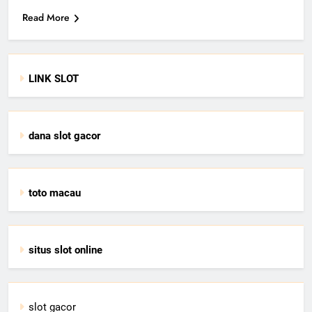
Read More
LINK SLOT
dana slot gacor
toto macau
situs slot online
slot gacor