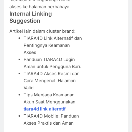
akses ke halaman berbahaya.
Internal Linking
Suggestion
Artikel lain dalam cluster brand:
TIARA4D Link Alternatif dan
Pentingnya Keamanan
Akses
Panduan TIARA4D Login
Aman untuk Pengguna Baru
TIARA4D Akses Resmi dan
Cara Mengenali Halaman
Valid
Tips Menjaga Keamanan
Akun Saat Menggunakan
tiara4d link alterntif
TIARA4D Mobile: Panduan
Akses Praktis dan Aman