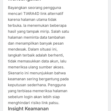
Bayangkan seorang pengguna
mencari TIARA4D link alternatif
karena halaman utama tidak
terbuka. Ia menemukan beberapa
hasil yang tampak mirip. Salah satu
halaman meminta data tambahan
dan menampilkan banyak pesan
mendesak. Dalam situasi ini,
langkah terbaik adalah berhenti,
tidak memasukkan data akun, lalu
memeriksa ulang sumber akses.
Skenario ini menunjukkan bahwa
keamanan sering bergantung pada
keputusan sederhana. Pengguna
yang terbiasa memeriksa halaman
sebelum login akan lebih siap
menghindari risiko link palsu.
Insight Keamanan