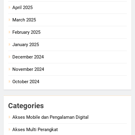
April 2025
March 2025
February 2025
January 2025
December 2024
November 2024
October 2024
Categories
Akses Mobile dan Pengalaman Digital
Akses Multi Perangkat