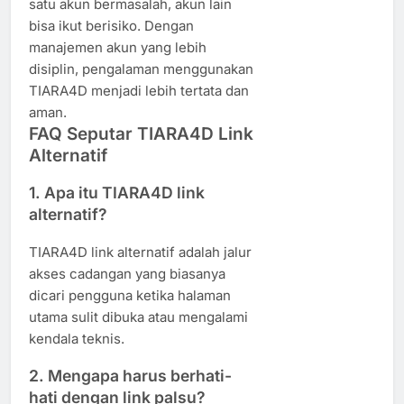
satu akun bermasalah, akun lain
bisa ikut berisiko. Dengan
manajemen akun yang lebih
disiplin, pengalaman menggunakan
TIARA4D menjadi lebih tertata dan
aman.
FAQ Seputar TIARA4D Link
Alternatif
1. Apa itu TIARA4D link
alternatif?
TIARA4D link alternatif adalah jalur
akses cadangan yang biasanya
dicari pengguna ketika halaman
utama sulit dibuka atau mengalami
kendala teknis.
2. Mengapa harus berhati-
hati dengan link palsu?