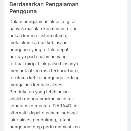
Berdasarkan Pengalaman
Pengguna
Dalam pengalaman akses digital,
banyak masalah keamanan terjadi
bukan karena sistem utama,
melainkan karena kebiasaan
pengguna yang terlalu cepat
percaya pada halaman yang
terlihat mirip. Link palsu biasanya
memanfaatkan rasa terburu-buru,
terutama ketika pengguna sedang
mengalami kendala akses.
Pendekatan yang lebih aman
adalah mengutamakan validitas
sebelum kecepatan. TIARA4D link
alternatif dapat dipahami sebagai
jalur akses pendukung, tetapi
pengguna tetap perlu memastikan