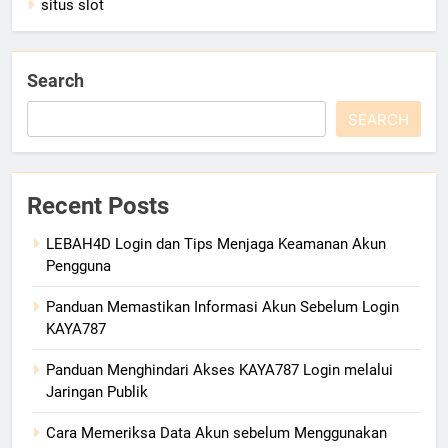
situs slot
Search
SEARCH
Recent Posts
LEBAH4D Login dan Tips Menjaga Keamanan Akun
Pengguna
Panduan Memastikan Informasi Akun Sebelum Login
KAYA787
Panduan Menghindari Akses KAYA787 Login melalui
Jaringan Publik
Cara Memeriksa Data Akun sebelum Menggunakan