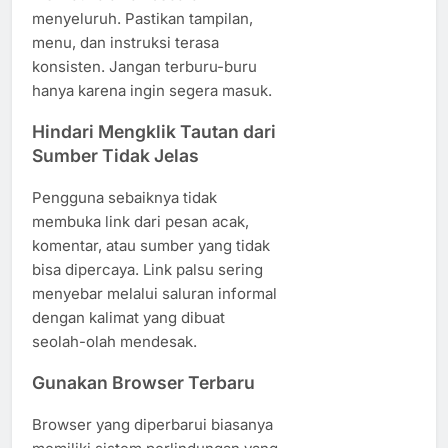
menyeluruh. Pastikan tampilan,
menu, dan instruksi terasa
konsisten. Jangan terburu-buru
hanya karena ingin segera masuk.
Hindari Mengklik Tautan dari
Sumber Tidak Jelas
Pengguna sebaiknya tidak
membuka link dari pesan acak,
komentar, atau sumber yang tidak
bisa dipercaya. Link palsu sering
menyebar melalui saluran informal
dengan kalimat yang dibuat
seolah-olah mendesak.
Gunakan Browser Terbaru
Browser yang diperbarui biasanya