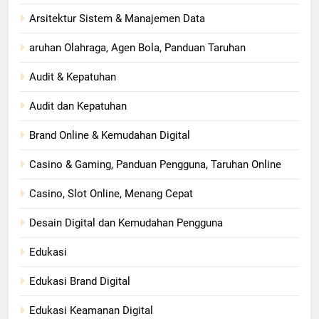
Arsitektur Sistem & Manajemen Data
aruhan Olahraga, Agen Bola, Panduan Taruhan
Audit & Kepatuhan
Audit dan Kepatuhan
Brand Online & Kemudahan Digital
Casino & Gaming, Panduan Pengguna, Taruhan Online
Casino, Slot Online, Menang Cepat
Desain Digital dan Kemudahan Pengguna
Edukasi
Edukasi Brand Digital
Edukasi Keamanan Digital