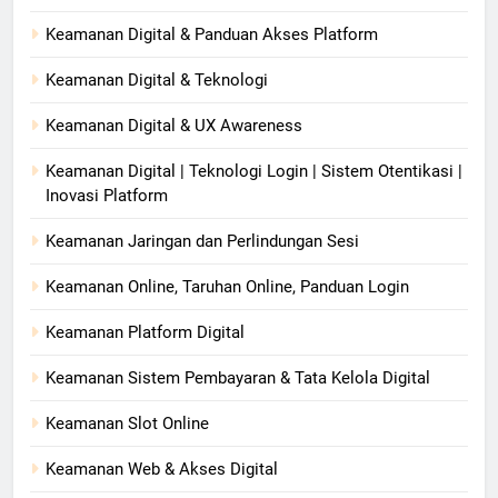
Keamanan Digital & Panduan Akses Platform
Keamanan Digital & Teknologi
Keamanan Digital & UX Awareness
Keamanan Digital | Teknologi Login | Sistem Otentikasi |
Inovasi Platform
Keamanan Jaringan dan Perlindungan Sesi
Keamanan Online, Taruhan Online, Panduan Login
Keamanan Platform Digital
Keamanan Sistem Pembayaran & Tata Kelola Digital
Keamanan Slot Online
Keamanan Web & Akses Digital