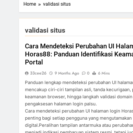
Home
validasi situs
validasi situs
Cara Mendeteksi Perubahan UI Hala
Horas88: Panduan Identifikasi Keam
Portal
33cee26
9 Months Ago
0
6 Mins
Panduan lengkap mendeteksi perubahan UI halaman
mencakup ciri-ciri tampilan asli, tanda kecurigaan
keamanan browser, hingga langkah validasi domai
pengaksesan halaman login palsu.
Cara mendeteksi perubahan UI halaman login Hora
penting bagi setiap pengguna yang mengutamaka
digital.Peralihan tampilan antarmuka atau perubaha
menjadi indikasi pembaruan sistem resmi, tetapi j