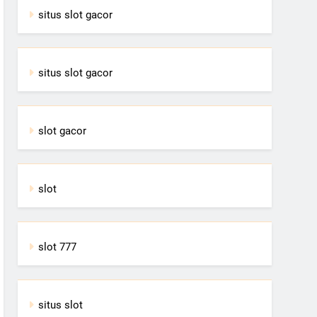
situs slot gacor
situs slot gacor
slot gacor
slot
slot 777
situs slot