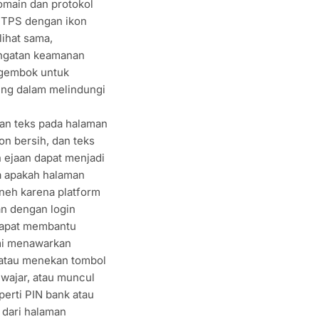
omain dan protokol
TTPS dengan ikon
ihat sama,
ingatan keamanan
 gembok untuk
ing dalam melindungi
dan teks pada halaman
on bersih, dan teks
n ejaan dapat menjadi
a apakah halaman
neh karena platform
an dengan login
 dapat membantu
smi menawarkan
n atau menekan tombol
 wajar, atau muncul
perti PIN bank atau
r dari halaman