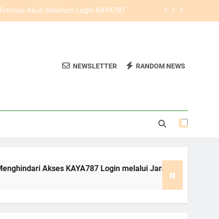
formasi Akun Sebelum Login KAYA787
AYA787 Login melalui Jaringan Publik
 sebelum Menggunakan KAYA787 Login
NEWSLETTER
RANDOM NEWS
ips Menjaga Keamanan Akun Pengguna
formasi Akun Sebelum Login KAYA787
ru Dan Realistis.
AYA787 Login melalui Jaringan Publik
 sebelum Menggunakan KAYA787 Login
Akses KAYA787 Login melalui Jaringan Publik
Cara Me
3 Weeks Ag