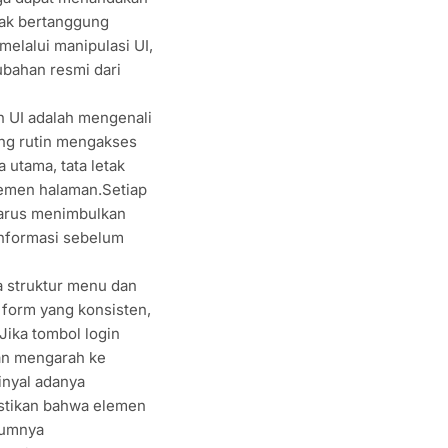
dak bertanggung
elalui manipulasi UI,
ahan resmi dari
n UI adalah mengenali
ang rutin mengakses
 utama, tata letak
lemen halaman.Setiap
harus menimbulkan
nformasi sebelum
da struktur menu dan
 form yang konsisten,
.Jika tombol login
uan mengarah ke
inyal adanya
stikan bahwa elemen
lumnya