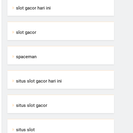
slot gacor hari ini
slot gacor
spaceman
situs slot gacor hari ini
situs slot gacor
situs slot