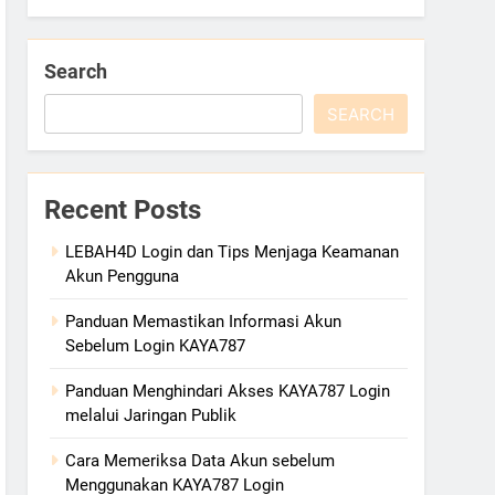
Search
SEARCH
Recent Posts
LEBAH4D Login dan Tips Menjaga Keamanan
Akun Pengguna
Panduan Memastikan Informasi Akun
Sebelum Login KAYA787
Panduan Menghindari Akses KAYA787 Login
melalui Jaringan Publik
Cara Memeriksa Data Akun sebelum
Menggunakan KAYA787 Login