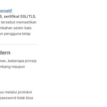
ernatif
S
,
sertifikat SSL/TLS
,
i tersebut memastikan
ambahan selain kata
kun pengguna tetap
dern
man, beberapa prinsip
gembang maupun
s melalui protokol
password tidak bisa