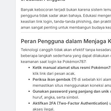
Banyak kebocoran terjadi bukan karena sistem lema
pengguna tidak sadar akan bahaya. Edukasi menge
keaslian link login, tanda-tanda phishing, dan prak
aman sangat penting untuk membangun budaya ke
Peran Pengguna dalam Menjaga 
Teknologi canggih tidak akan efektif tanpa kesada
beberapa langkah sederhana yang dapat dilakukan
keamanan saat login ke Pokémon787:
Ketik manual alamat situs resmi Pokémon
klik link dari pesan acak.
Periksa ikon gembok (?)
di sebelah kiri ala
memastikan situs menggunakan koneksi ama
Gunakan password yang panjang dan unik
d
huruf, angka, serta simbol.
Aktifkan 2FA (Two-Factor Authentication)
u
akses ilegal.