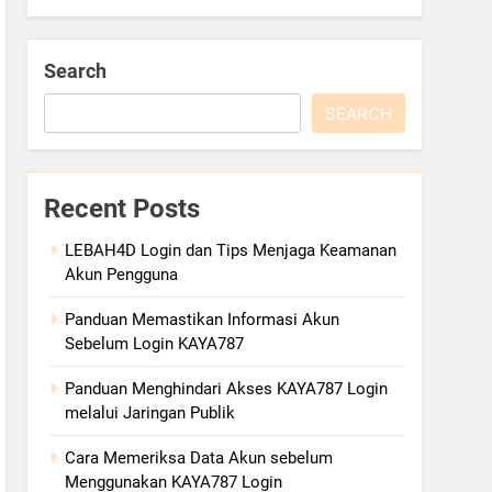
Search
SEARCH
Recent Posts
LEBAH4D Login dan Tips Menjaga Keamanan
Akun Pengguna
Panduan Memastikan Informasi Akun
Sebelum Login KAYA787
Panduan Menghindari Akses KAYA787 Login
melalui Jaringan Publik
Cara Memeriksa Data Akun sebelum
Menggunakan KAYA787 Login