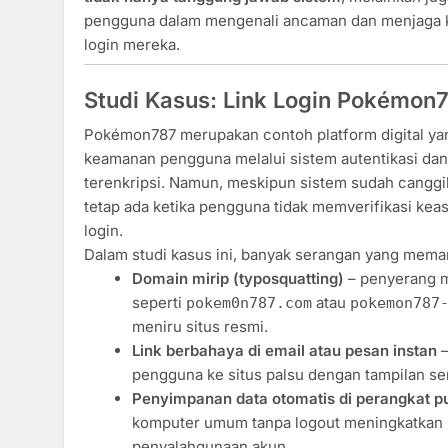
pengguna dalam mengenali ancaman dan menjaga k
login mereka.
Studi Kasus: Link Login Pokémon
Pokémon787 merupakan contoh platform digital y
keamanan pengguna melalui sistem autentikasi dan 
terenkripsi. Namun, meskipun sistem sudah canggi
tetap ada ketika pengguna tidak memverifikasi kea
login.
Dalam studi kasus ini, banyak serangan yang mema
Domain mirip (typosquatting)
– penyerang 
seperti
atau
pokem0n787.com
pokemon787
meniru situs resmi.
Link berbahaya di email atau pesan instan
–
pengguna ke situs palsu dengan tampilan se
Penyimpanan data otomatis di perangkat pu
komputer umum tanpa logout meningkatkan r
penyalahgunaan akun.