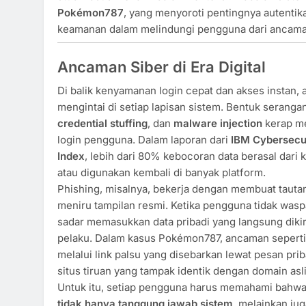
Pokémon787
, yang menyoroti pentingnya autentika
keamanan dalam melindungi pengguna dari ancama
Ancaman Siber di Era Digital
Di balik kenyamanan login cepat dan akses instan, 
mengintai di setiap lapisan sistem. Bentuk seranga
credential stuffing
, dan
malware injection
kerap m
login pengguna. Dalam laporan dari
IBM Cybersecur
Index
, lebih dari 80% kebocoran data berasal dari 
atau digunakan kembali di banyak platform.
Phishing, misalnya, bekerja dengan membuat tautan
meniru tampilan resmi. Ketika pengguna tidak was
sadar memasukkan data pribadi yang langsung dikir
pelaku. Dalam kasus Pokémon787, ancaman seperti 
melalui link palsu yang disebarkan lewat pesan priba
situs tiruan yang tampak identik dengan domain asl
Untuk itu, setiap pengguna harus memahami bahw
tidak hanya tanggung jawab sistem
, melainkan ju