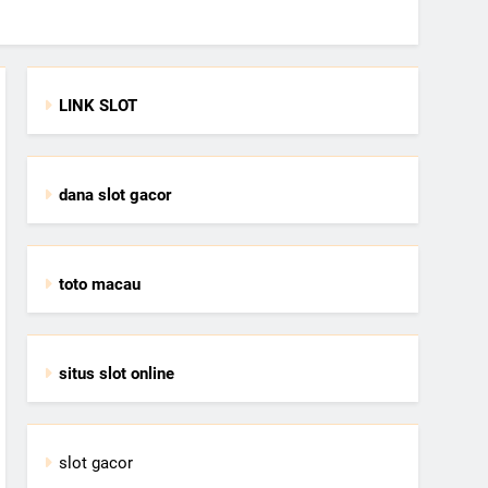
LINK SLOT
dana slot gacor
toto macau
situs slot online
slot gacor