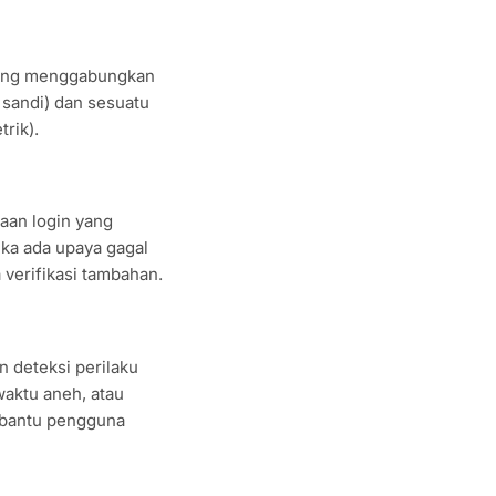
yang menggabungkan
 sandi) dan sesuatu
trik).
an login yang
Jika ada upaya gagal
 verifikasi tambahan.
 deteksi perilaku
waktu aneh, atau
embantu pengguna