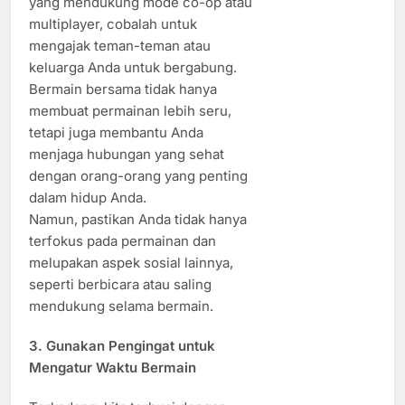
yang mendukung mode co-op atau
multiplayer, cobalah untuk
mengajak teman-teman atau
keluarga Anda untuk bergabung.
Bermain bersama tidak hanya
membuat permainan lebih seru,
tetapi juga membantu Anda
menjaga hubungan yang sehat
dengan orang-orang yang penting
dalam hidup Anda.
Namun, pastikan Anda tidak hanya
terfokus pada permainan dan
melupakan aspek sosial lainnya,
seperti berbicara atau saling
mendukung selama bermain.
3.
Gunakan Pengingat untuk
Mengatur Waktu Bermain