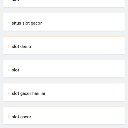
situs slot gacor
slot demo
slot
slot gacor hari ini
slot gacor