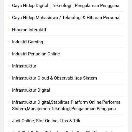
Gaya Hidup Digital | Teknologi | Pengalaman Pengguna
Gaya Hidup Mahasiswa / Teknologi & Hiburan Personal
Hiburan Interaktif
Industri Gaming
Industri Perjudian Online
Infrastruktur
Infrastruktur Cloud & Observabilitas Sistem
Infrastruktur Digital
Infrastruktur Digital,Stabilitas Platform Online,Performa
Sistem,Manajemen Teknologi,Pengalaman Pengguna
Judi Online, Slot Online, Tips & Trik