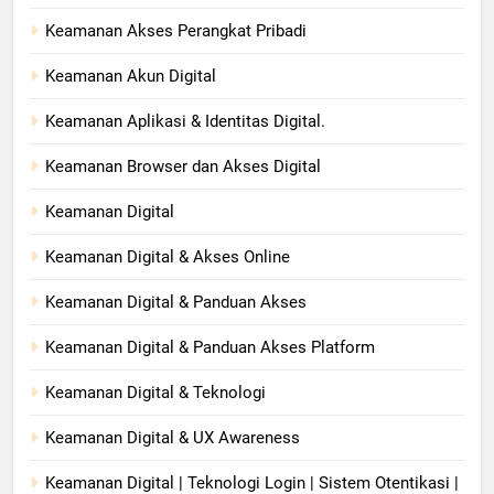
Keamanan Akses Perangkat Pribadi
Keamanan Akun Digital
Keamanan Aplikasi & Identitas Digital.
Keamanan Browser dan Akses Digital
Keamanan Digital
Keamanan Digital & Akses Online
Keamanan Digital & Panduan Akses
Keamanan Digital & Panduan Akses Platform
Keamanan Digital & Teknologi
Keamanan Digital & UX Awareness
Keamanan Digital | Teknologi Login | Sistem Otentikasi |