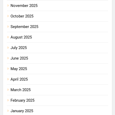
November 2025
October 2025
September 2025
August 2025
July 2025
June 2025
May 2025
April 2025
March 2025
February 2025
January 2025