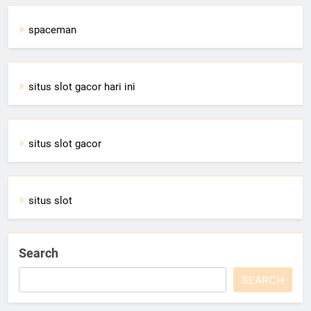
spaceman
situs slot gacor hari ini
situs slot gacor
situs slot
Search
SEARCH