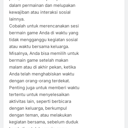
dalam permainan dan melupakan
kewajiban atau interaksi sosial
lainnya.
Cobalah untuk merencanakan sesi
bermain game Anda di waktu yang
tidak mengganggu kegiatan sosial
atau waktu bersama keluarga.
Misalnya, Anda bisa memilih untuk
bermain game setelah makan
malam atau di akhir pekan, ketika
Anda telah menghabiskan waktu
dengan orang-orang terdekat.
Penting juga untuk memberi waktu
tertentu untuk menyelesaikan
aktivitas lain, seperti berbicara
dengan keluarga, berkumpul
dengan teman, atau melakukan
kegiatan bersama, sebelum duduk