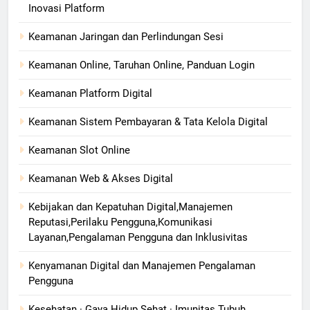
Inovasi Platform
Keamanan Jaringan dan Perlindungan Sesi
Keamanan Online, Taruhan Online, Panduan Login
Keamanan Platform Digital
Keamanan Sistem Pembayaran & Tata Kelola Digital
Keamanan Slot Online
Keamanan Web & Akses Digital
Kebijakan dan Kepatuhan Digital,Manajemen
Reputasi,Perilaku Pengguna,Komunikasi
Layanan,Pengalaman Pengguna dan Inklusivitas
Kenyamanan Digital dan Manajemen Pengalaman
Pengguna
Kesehatan · Gaya Hidup Sehat · Imunitas Tubuh