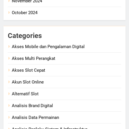
November 2024
October 2024
Categories
Akses Mobile dan Pengalaman Digital
Akses Multi Perangkat
Akses Slot Cepat
Akun Slot Online
Alternatif Slot
Analisis Brand Digital
Analisis Data Permainan