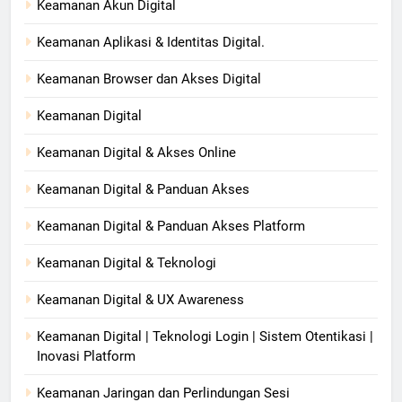
Keamanan Akun Digital
Keamanan Aplikasi & Identitas Digital.
Keamanan Browser dan Akses Digital
Keamanan Digital
Keamanan Digital & Akses Online
Keamanan Digital & Panduan Akses
Keamanan Digital & Panduan Akses Platform
Keamanan Digital & Teknologi
Keamanan Digital & UX Awareness
Keamanan Digital | Teknologi Login | Sistem Otentikasi |
Inovasi Platform
Keamanan Jaringan dan Perlindungan Sesi