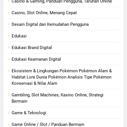
Casino & Gaming, Panduan Pengguna, Taruhan Online
Casino, Slot Online, Menang Cepat
Desain Digital dan Kemudahan Pengguna
Edukasi
Edukasi Brand Digital
Edukasi Keamanan Digital
Ekosistem & Lingkungan Pokémon Pokémon Alam &
Habitat Lore Dunia Pokémon Analisis Tipe Pokémon
Konservasi & Nilai Alam
Gambling, Slot Machines, Kasino Online, Strategi
Bermain
Game & Teknologi
Game Online / Slot / Panduan Bermain