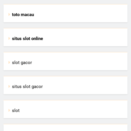
toto macau
situs slot online
slot gacor
situs slot gacor
slot