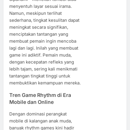
menyentuh layar sesuai irama.
Namun, meskipun terlihat
sederhana, tingkat kesulitan dapat
meningkat secara signifikan,
menciptakan tantangan yang
membuat pemain ingin mencoba
lagi dan lagi. Inilah yang membuat
game ini adiktif. Pemain muda,
dengan kecepatan refleks yang
lebih tajam, sering kali menikmati
tantangan tingkat tinggi untuk
membuktikan kemampuan mereka.
Tren Game Rhythm di Era
Mobile dan Online
Dengan dominasi perangkat
mobile di kalangan anak muda,
banyak rhythm games kini hadir