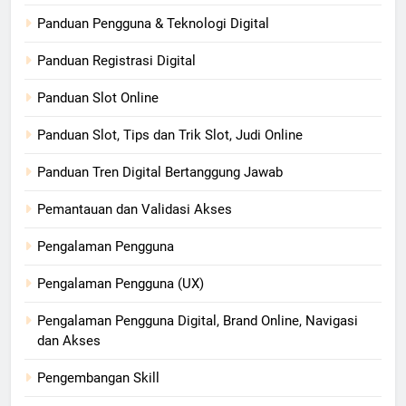
Panduan Pengguna & Teknologi Digital
Panduan Registrasi Digital
Panduan Slot Online
Panduan Slot, Tips dan Trik Slot, Judi Online
Panduan Tren Digital Bertanggung Jawab
Pemantauan dan Validasi Akses
Pengalaman Pengguna
Pengalaman Pengguna (UX)
Pengalaman Pengguna Digital, Brand Online, Navigasi
dan Akses
Pengembangan Skill