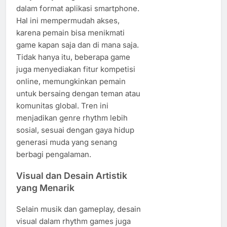
dalam format aplikasi smartphone.
Hal ini mempermudah akses,
karena pemain bisa menikmati
game kapan saja dan di mana saja.
Tidak hanya itu, beberapa game
juga menyediakan fitur kompetisi
online, memungkinkan pemain
untuk bersaing dengan teman atau
komunitas global. Tren ini
menjadikan genre rhythm lebih
sosial, sesuai dengan gaya hidup
generasi muda yang senang
berbagi pengalaman.
Visual dan Desain Artistik
yang Menarik
Selain musik dan gameplay, desain
visual dalam rhythm games juga