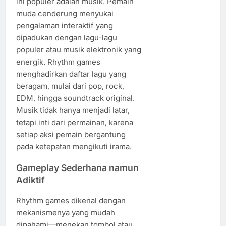
ini populer adalah musik. Pemain
muda cenderung menyukai
pengalaman interaktif yang
dipadukan dengan lagu-lagu
populer atau musik elektronik yang
energik. Rhythm games
menghadirkan daftar lagu yang
beragam, mulai dari pop, rock,
EDM, hingga soundtrack original.
Musik tidak hanya menjadi latar,
tetapi inti dari permainan, karena
setiap aksi pemain bergantung
pada ketepatan mengikuti irama.
Gameplay Sederhana namun
Adiktif
Rhythm games dikenal dengan
mekanismenya yang mudah
dipahami—menekan tombol atau