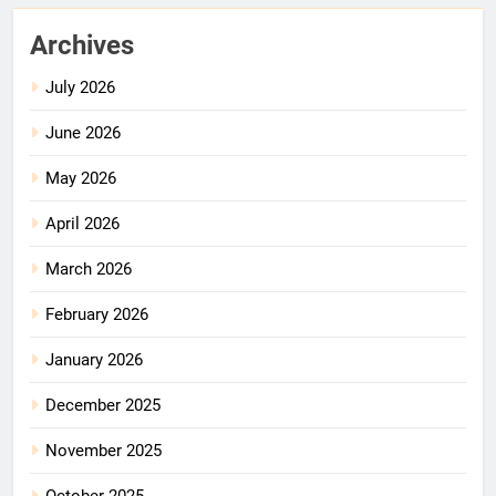
Archives
July 2026
June 2026
May 2026
April 2026
March 2026
February 2026
January 2026
December 2025
November 2025
October 2025