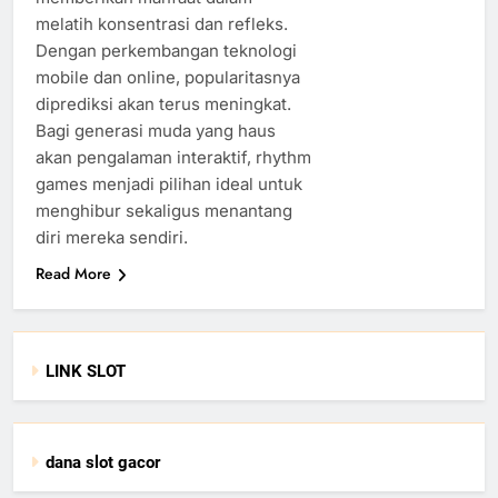
melatih konsentrasi dan refleks.
Dengan perkembangan teknologi
mobile dan online, popularitasnya
diprediksi akan terus meningkat.
Bagi generasi muda yang haus
akan pengalaman interaktif, rhythm
games menjadi pilihan ideal untuk
menghibur sekaligus menantang
diri mereka sendiri.
Read More
LINK SLOT
dana slot gacor