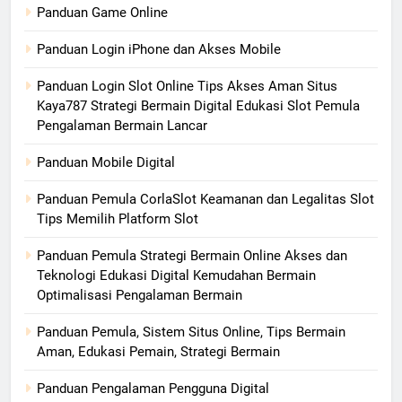
Panduan Game Online
Panduan Login iPhone dan Akses Mobile
Panduan Login Slot Online Tips Akses Aman Situs
Kaya787 Strategi Bermain Digital Edukasi Slot Pemula
Pengalaman Bermain Lancar
Panduan Mobile Digital
Panduan Pemula CorlaSlot Keamanan dan Legalitas Slot
Tips Memilih Platform Slot
Panduan Pemula Strategi Bermain Online Akses dan
Teknologi Edukasi Digital Kemudahan Bermain
Optimalisasi Pengalaman Bermain
Panduan Pemula, Sistem Situs Online, Tips Bermain
Aman, Edukasi Pemain, Strategi Bermain
Panduan Pengalaman Pengguna Digital