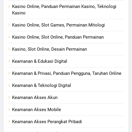
Kasino Online, Panduan Permainan Kasino, Teknologi
Kasino
Kasino Online, Slot Games, Permainan Mitologi
Kasino Online, Slot Online, Panduan Permainan
Kasino, Slot Online, Desain Permainan
Keamanan & Edukasi Digital
Keamanan & Privasi, Panduan Pengguna, Taruhan Online
Keamanan & Teknologi Digital
Keamanan Akses Akun
Keamanan Akses Mobile
Keamanan Akses Perangkat Pribadi