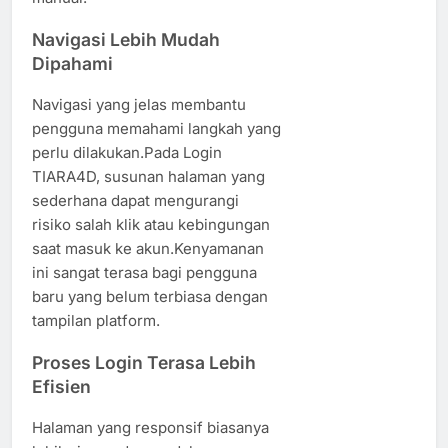
Navigasi Lebih Mudah
Dipahami
Navigasi yang jelas membantu
pengguna memahami langkah yang
perlu dilakukan.Pada Login
TIARA4D, susunan halaman yang
sederhana dapat mengurangi
risiko salah klik atau kebingungan
saat masuk ke akun.Kenyamanan
ini sangat terasa bagi pengguna
baru yang belum terbiasa dengan
tampilan platform.
Proses Login Terasa Lebih
Efisien
Halaman yang responsif biasanya