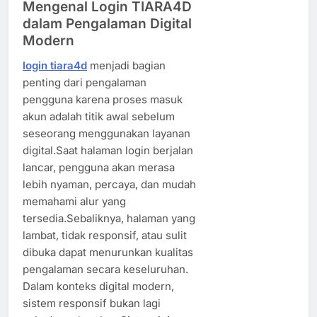
Mengenal Login TIARA4D
dalam Pengalaman Digital
Modern
login tiara4d
menjadi bagian
penting dari pengalaman
pengguna karena proses masuk
akun adalah titik awal sebelum
seseorang menggunakan layanan
digital.Saat halaman login berjalan
lancar, pengguna akan merasa
lebih nyaman, percaya, dan mudah
memahami alur yang
tersedia.Sebaliknya, halaman yang
lambat, tidak responsif, atau sulit
dibuka dapat menurunkan kualitas
pengalaman secara keseluruhan.
Dalam konteks digital modern,
sistem responsif bukan lagi