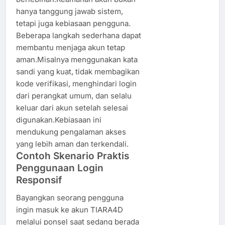
hanya tanggung jawab sistem,
tetapi juga kebiasaan pengguna.
Beberapa langkah sederhana dapat
membantu menjaga akun tetap
aman.Misalnya menggunakan kata
sandi yang kuat, tidak membagikan
kode verifikasi, menghindari login
dari perangkat umum, dan selalu
keluar dari akun setelah selesai
digunakan.Kebiasaan ini
mendukung pengalaman akses
yang lebih aman dan terkendali.
Contoh Skenario Praktis
Penggunaan Login
Responsif
Bayangkan seorang pengguna
ingin masuk ke akun TIARA4D
melalui ponsel saat sedang berada