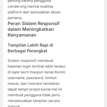
penting karena pengguna
cenderung menilai kualitas
platform dari kemudahan akses
pertama.
Peran Sistem Responsif
dalam Meningkatkan
Kenyamanan
Tampilan Lebih Rapi di
Berbagai Perangkat
Sistem responsif membuat
halaman login terlihat lebih teratur
di layar kecil maupun besar.Kolom
username, password, tombol
masuk, dan instruksi tambahan
dapat tampil proporsional.Hal ini
membuat pengguna tidak perlu
menyesuaikan tampilan secara
manual.