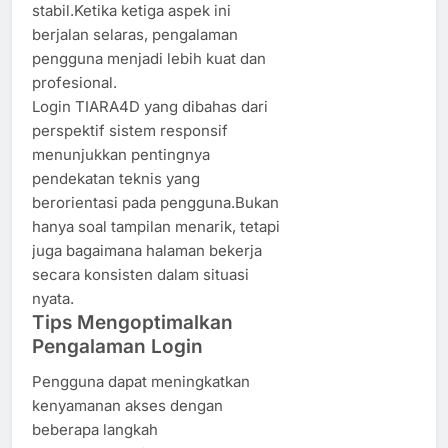
stabil.Ketika ketiga aspek ini
berjalan selaras, pengalaman
pengguna menjadi lebih kuat dan
profesional.
Login TIARA4D yang dibahas dari
perspektif sistem responsif
menunjukkan pentingnya
pendekatan teknis yang
berorientasi pada pengguna.Bukan
hanya soal tampilan menarik, tetapi
juga bagaimana halaman bekerja
secara konsisten dalam situasi
nyata.
Tips Mengoptimalkan
Pengalaman Login
Pengguna dapat meningkatkan
kenyamanan akses dengan
beberapa langkah