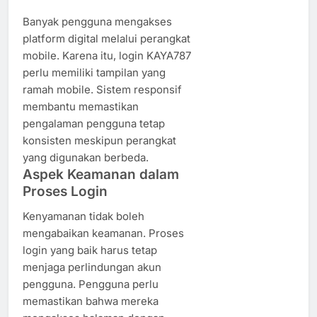
Banyak pengguna mengakses
platform digital melalui perangkat
mobile. Karena itu, login KAYA787
perlu memiliki tampilan yang
ramah mobile. Sistem responsif
membantu memastikan
pengalaman pengguna tetap
konsisten meskipun perangkat
yang digunakan berbeda.
Aspek Keamanan dalam
Proses Login
Kenyamanan tidak boleh
mengabaikan keamanan. Proses
login yang baik harus tetap
menjaga perlindungan akun
pengguna. Pengguna perlu
memastikan bahwa mereka