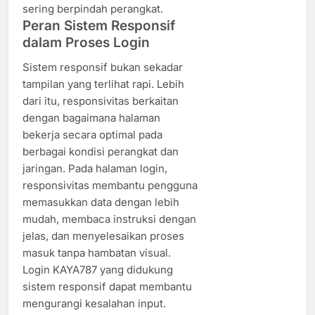
sering berpindah perangkat.
Peran Sistem Responsif
dalam Proses Login
Sistem responsif bukan sekadar
tampilan yang terlihat rapi. Lebih
dari itu, responsivitas berkaitan
dengan bagaimana halaman
bekerja secara optimal pada
berbagai kondisi perangkat dan
jaringan. Pada halaman login,
responsivitas membantu pengguna
memasukkan data dengan lebih
mudah, membaca instruksi dengan
jelas, dan menyelesaikan proses
masuk tanpa hambatan visual.
Login KAYA787 yang didukung
sistem responsif dapat membantu
mengurangi kesalahan input.