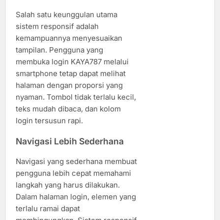
Salah satu keunggulan utama
sistem responsif adalah
kemampuannya menyesuaikan
tampilan. Pengguna yang
membuka login KAYA787 melalui
smartphone tetap dapat melihat
halaman dengan proporsi yang
nyaman. Tombol tidak terlalu kecil,
teks mudah dibaca, dan kolom
login tersusun rapi.
Navigasi Lebih Sederhana
Navigasi yang sederhana membuat
pengguna lebih cepat memahami
langkah yang harus dilakukan.
Dalam halaman login, elemen yang
terlalu ramai dapat