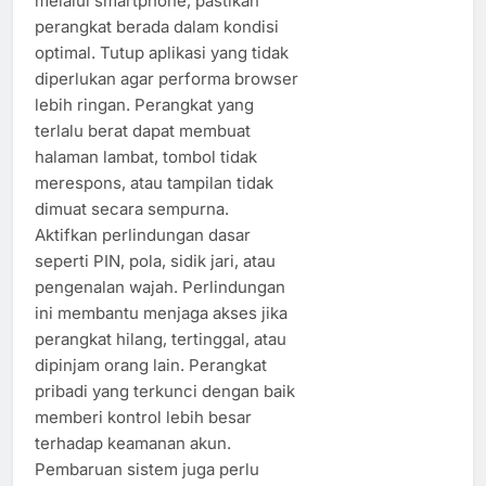
melalui smartphone, pastikan
perangkat berada dalam kondisi
optimal. Tutup aplikasi yang tidak
diperlukan agar performa browser
lebih ringan. Perangkat yang
terlalu berat dapat membuat
halaman lambat, tombol tidak
merespons, atau tampilan tidak
dimuat secara sempurna.
Aktifkan perlindungan dasar
seperti PIN, pola, sidik jari, atau
pengenalan wajah. Perlindungan
ini membantu menjaga akses jika
perangkat hilang, tertinggal, atau
dipinjam orang lain. Perangkat
pribadi yang terkunci dengan baik
memberi kontrol lebih besar
terhadap keamanan akun.
Pembaruan sistem juga perlu