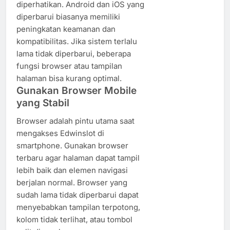
diperhatikan. Android dan iOS yang
diperbarui biasanya memiliki
peningkatan keamanan dan
kompatibilitas. Jika sistem terlalu
lama tidak diperbarui, beberapa
fungsi browser atau tampilan
halaman bisa kurang optimal.
Gunakan Browser Mobile
yang Stabil
Browser adalah pintu utama saat
mengakses Edwinslot di
smartphone. Gunakan browser
terbaru agar halaman dapat tampil
lebih baik dan elemen navigasi
berjalan normal. Browser yang
sudah lama tidak diperbarui dapat
menyebabkan tampilan terpotong,
kolom tidak terlihat, atau tombol