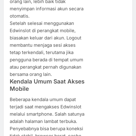
orang lain, lebih baik tidak
menyimpan informasi akun secara
otomatis.
Setelah selesai menggunakan
Edwinslot di perangkat mobile,
biasakan keluar dari akun. Logout
membantu menjaga sesi akses
tetap terkendali, terutama jika
pengguna berada di tempat umum
atau perangkat pernah digunakan
bersama orang lain.
Kendala Umum Saat Akses
Mobile
Beberapa kendala umum dapat
terjadi saat mengakses Edwinslot
melalui smartphone. Salah satunya
adalah halaman lambat terbuka.
Penyebabnya bisa berupa koneksi
tidak stabil, browser berat, cache