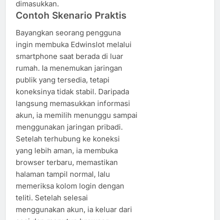
dimasukkan.
Contoh Skenario Praktis
Bayangkan seorang pengguna
ingin membuka Edwinslot melalui
smartphone saat berada di luar
rumah. Ia menemukan jaringan
publik yang tersedia, tetapi
koneksinya tidak stabil. Daripada
langsung memasukkan informasi
akun, ia memilih menunggu sampai
menggunakan jaringan pribadi.
Setelah terhubung ke koneksi
yang lebih aman, ia membuka
browser terbaru, memastikan
halaman tampil normal, lalu
memeriksa kolom login dengan
teliti. Setelah selesai
menggunakan akun, ia keluar dari