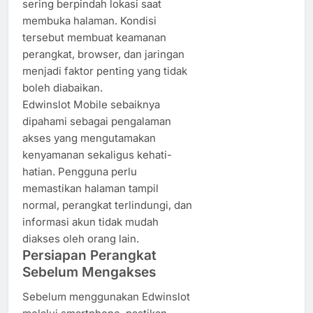
sering berpindah lokasi saat
membuka halaman. Kondisi
tersebut membuat keamanan
perangkat, browser, dan jaringan
menjadi faktor penting yang tidak
boleh diabaikan.
Edwinslot Mobile sebaiknya
dipahami sebagai pengalaman
akses yang mengutamakan
kenyamanan sekaligus kehati-
hatian. Pengguna perlu
memastikan halaman tampil
normal, perangkat terlindungi, dan
informasi akun tidak mudah
diakses oleh orang lain.
Persiapan Perangkat
Sebelum Mengakses
Sebelum menggunakan Edwinslot