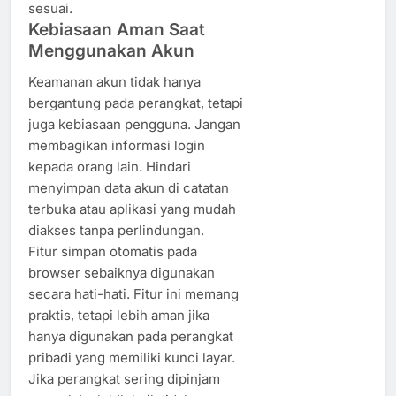
sesuai.
Kebiasaan Aman Saat
Menggunakan Akun
Keamanan akun tidak hanya
bergantung pada perangkat, tetapi
juga kebiasaan pengguna. Jangan
membagikan informasi login
kepada orang lain. Hindari
menyimpan data akun di catatan
terbuka atau aplikasi yang mudah
diakses tanpa perlindungan.
Fitur simpan otomatis pada
browser sebaiknya digunakan
secara hati-hati. Fitur ini memang
praktis, tetapi lebih aman jika
hanya digunakan pada perangkat
pribadi yang memiliki kunci layar.
Jika perangkat sering dipinjam