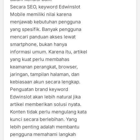
Secara SEO, keyword Edwinslot
Mobile memiliki nilai karena
menjawab kebutuhan pengguna
yang spesifik. Banyak pengguna
mencari panduan akses lewat
smartphone, bukan hanya
informasi umum. Karena itu, artikel
yang kuat perlu membahas
keamanan perangkat, browser,
jaringan, tampilan halaman, dan
kebiasaan akun secara lengkap.
Penguatan brand keyword
Edwinslot akan lebih natural jika
artikel memberikan solusi nyata.
Konten tidak perlu mengulang kata
kunci secara berlebihan. Yang
lebih penting adalah membantu
pengguna memahami langkah