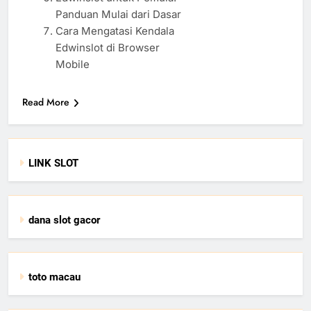
Panduan Mulai dari Dasar
Cara Mengatasi Kendala
Edwinslot di Browser
Mobile
Read More
LINK SLOT
dana slot gacor
toto macau