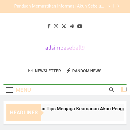
Skip
Panduan Menghindari Akses KAYA787 Login
to
melalui Jaringan Publik
content
Cara Memeriksa Data Akun sebelum
Menggunakan KAYA787 Login
LEBAH4D Login dan Tips Menjaga Keamanan
Akun Pengguna
Panduan Memastikan Informasi Akun Sebelum
Login KAYA787
Panduan Menghindari Akses KAYA787 Login
melalui Jaringan Publik
All Sim Baseball
Mainkan Baseball Online Di All Sim Baseball
Cara Memeriksa Data Akun sebelum
NEWSLETTER
RANDOM NEWS
9
Menggunakan KAYA787 Login
9. Pengalaman Game Yang Seru Dan
Realistis.
MENU
EBAH4D Login dan Tips Menjaga Keamanan Akun Pengguna
HEADLINES
Weeks Ago