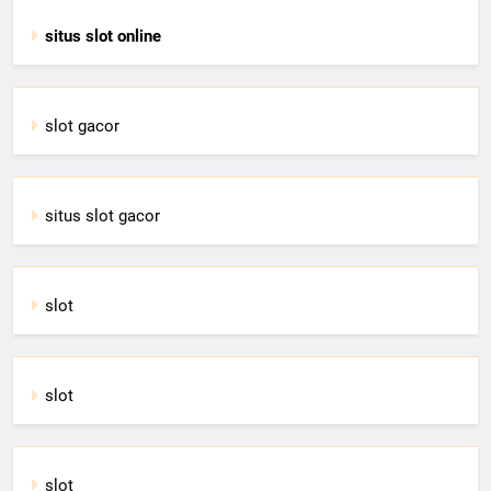
situs slot online
slot gacor
situs slot gacor
slot
slot
slot