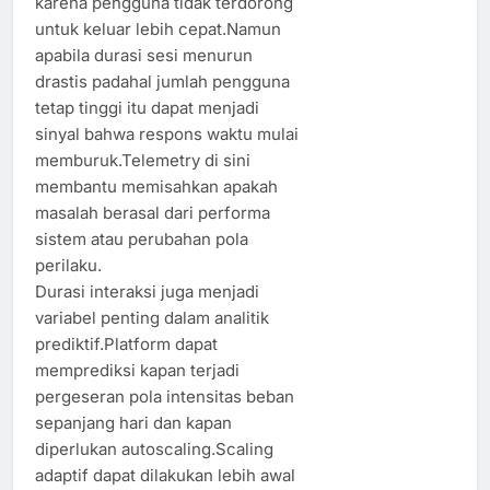
karena pengguna tidak terdorong
untuk keluar lebih cepat.Namun
apabila durasi sesi menurun
drastis padahal jumlah pengguna
tetap tinggi itu dapat menjadi
sinyal bahwa respons waktu mulai
memburuk.Telemetry di sini
membantu memisahkan apakah
masalah berasal dari performa
sistem atau perubahan pola
perilaku.
Durasi interaksi juga menjadi
variabel penting dalam analitik
prediktif.Platform dapat
memprediksi kapan terjadi
pergeseran pola intensitas beban
sepanjang hari dan kapan
diperlukan autoscaling.Scaling
adaptif dapat dilakukan lebih awal