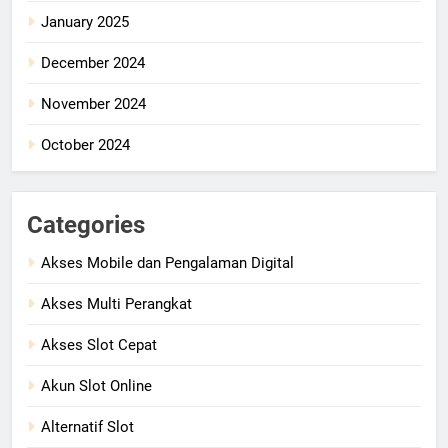
January 2025
December 2024
November 2024
October 2024
Categories
Akses Mobile dan Pengalaman Digital
Akses Multi Perangkat
Akses Slot Cepat
Akun Slot Online
Alternatif Slot