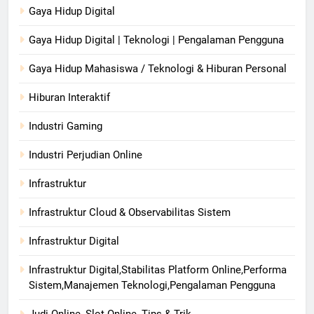
Gaya Hidup Digital
Gaya Hidup Digital | Teknologi | Pengalaman Pengguna
Gaya Hidup Mahasiswa / Teknologi & Hiburan Personal
Hiburan Interaktif
Industri Gaming
Industri Perjudian Online
Infrastruktur
Infrastruktur Cloud & Observabilitas Sistem
Infrastruktur Digital
Infrastruktur Digital,Stabilitas Platform Online,Performa
Sistem,Manajemen Teknologi,Pengalaman Pengguna