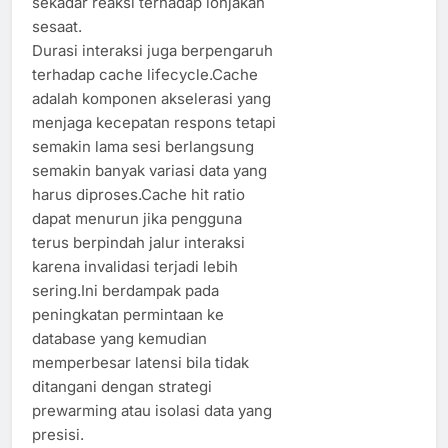
sekadar reaksi terhadap lonjakan
sesaat.
Durasi interaksi juga berpengaruh
terhadap cache lifecycle.Cache
adalah komponen akselerasi yang
menjaga kecepatan respons tetapi
semakin lama sesi berlangsung
semakin banyak variasi data yang
harus diproses.Cache hit ratio
dapat menurun jika pengguna
terus berpindah jalur interaksi
karena invalidasi terjadi lebih
sering.Ini berdampak pada
peningkatan permintaan ke
database yang kemudian
memperbesar latensi bila tidak
ditangani dengan strategi
prewarming atau isolasi data yang
presisi.