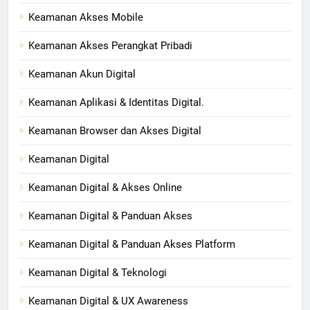
Keamanan Akses Mobile
Keamanan Akses Perangkat Pribadi
Keamanan Akun Digital
Keamanan Aplikasi & Identitas Digital.
Keamanan Browser dan Akses Digital
Keamanan Digital
Keamanan Digital & Akses Online
Keamanan Digital & Panduan Akses
Keamanan Digital & Panduan Akses Platform
Keamanan Digital & Teknologi
Keamanan Digital & UX Awareness