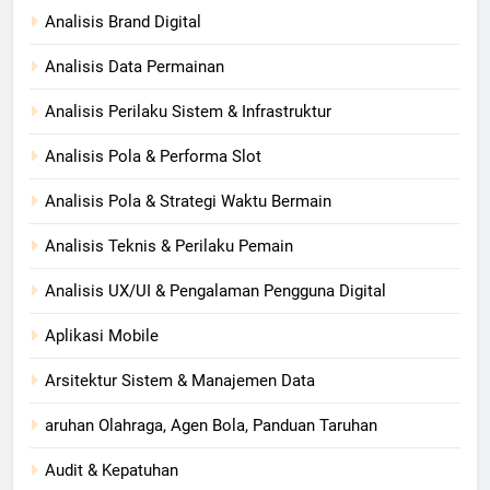
Analisis Brand Digital
Analisis Data Permainan
Analisis Perilaku Sistem & Infrastruktur
Analisis Pola & Performa Slot
Analisis Pola & Strategi Waktu Bermain
Analisis Teknis & Perilaku Pemain
Analisis UX/UI & Pengalaman Pengguna Digital
Aplikasi Mobile
Arsitektur Sistem & Manajemen Data
aruhan Olahraga, Agen Bola, Panduan Taruhan
Audit & Kepatuhan