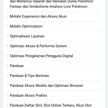
dan Misterius Sejarah dan Ramalan Dunia Pokémon
Fantasi dan Simbolisme Analisis Lore Pokémon
Mobile Experience dan Akses Akun
Mobile Optimization
Optimalisasi Layanan
Optimasi Akses & Performa Sistem
Optimasi Pengalaman Pengguna Digital
Panduan
Panduan & Tips Bermain
Panduan Akses Mobile dan Optimasi Browser
Panduan Akses Praktis
Panduan Daftar Slot, Slot Online Terbaru, Akun Slot