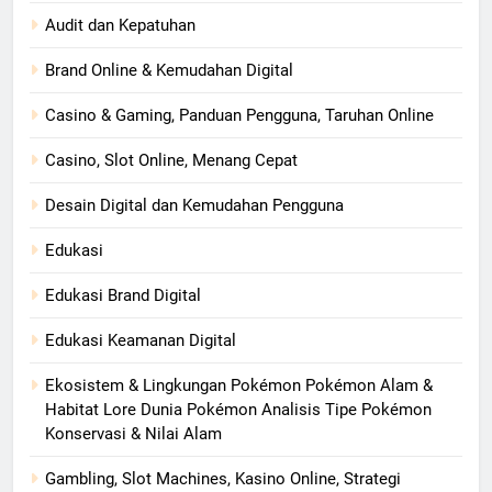
Audit dan Kepatuhan
Brand Online & Kemudahan Digital
Casino & Gaming, Panduan Pengguna, Taruhan Online
Casino, Slot Online, Menang Cepat
Desain Digital dan Kemudahan Pengguna
Edukasi
Edukasi Brand Digital
Edukasi Keamanan Digital
Ekosistem & Lingkungan Pokémon Pokémon Alam &
Habitat Lore Dunia Pokémon Analisis Tipe Pokémon
Konservasi & Nilai Alam
Gambling, Slot Machines, Kasino Online, Strategi