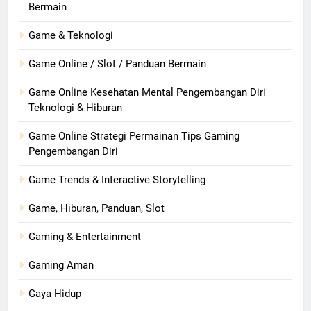
Bermain
Game & Teknologi
Game Online / Slot / Panduan Bermain
Game Online Kesehatan Mental Pengembangan Diri
Teknologi & Hiburan
Game Online Strategi Permainan Tips Gaming
Pengembangan Diri
Game Trends & Interactive Storytelling
Game, Hiburan, Panduan, Slot
Gaming & Entertainment
Gaming Aman
Gaya Hidup