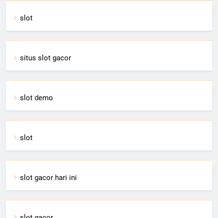
slot
situs slot gacor
slot demo
slot
slot gacor hari ini
slot gacor