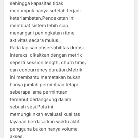
sehingga kapasitas tidak
menumpuk hanya setelah terjadi
keterlambatan.Pendekatan ini
membuat sistem lebih siap
menangani peningkatan ritme
aktivitas secara mulus.
Pada lapisan observabilitas durasi
interaksi dikaitkan dengan metrik
seperti session length, churn time,
dan concurrency duration.Metrik
ini membantu memetakan bukan
hanya jumlah permintaan tetapi
seberapa lama permintaan
tersebut berlangsung dalam
sebuah sesi.Pola ini
memungkinkan evaluasi kualitas
layanan berdasarkan waktu aktif
pengguna bukan hanya volume
akses.