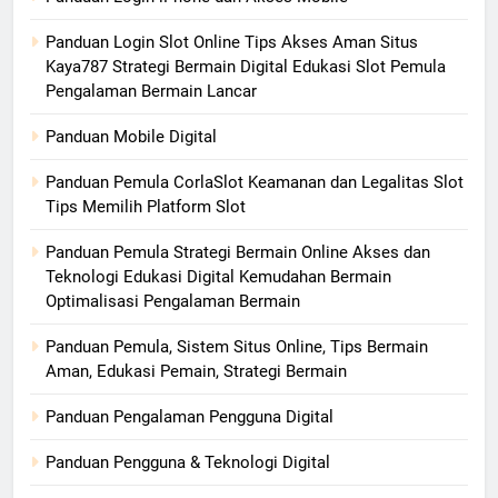
Panduan Login Slot Online Tips Akses Aman Situs
Kaya787 Strategi Bermain Digital Edukasi Slot Pemula
Pengalaman Bermain Lancar
Panduan Mobile Digital
Panduan Pemula CorlaSlot Keamanan dan Legalitas Slot
Tips Memilih Platform Slot
Panduan Pemula Strategi Bermain Online Akses dan
Teknologi Edukasi Digital Kemudahan Bermain
Optimalisasi Pengalaman Bermain
Panduan Pemula, Sistem Situs Online, Tips Bermain
Aman, Edukasi Pemain, Strategi Bermain
Panduan Pengalaman Pengguna Digital
Panduan Pengguna & Teknologi Digital