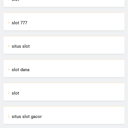
slot 777
situs slot
slot dana
slot
situs slot gacor