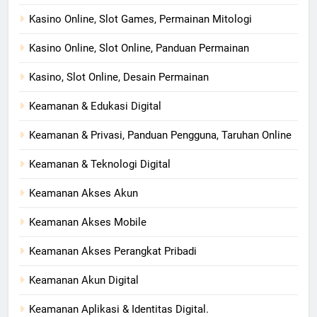
Kasino Online, Slot Games, Permainan Mitologi
Kasino Online, Slot Online, Panduan Permainan
Kasino, Slot Online, Desain Permainan
Keamanan & Edukasi Digital
Keamanan & Privasi, Panduan Pengguna, Taruhan Online
Keamanan & Teknologi Digital
Keamanan Akses Akun
Keamanan Akses Mobile
Keamanan Akses Perangkat Pribadi
Keamanan Akun Digital
Keamanan Aplikasi & Identitas Digital.