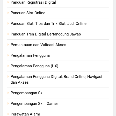
Panduan Registrasi Digital
Panduan Slot Online
Panduan Slot, Tips dan Trik Slot, Judi Online
Panduan Tren Digital Bertanggung Jawab
Pemantauan dan Validasi Akses
Pengalaman Pengguna
Pengalaman Pengguna (UX)
Pengalaman Pengguna Digital, Brand Online, Navigasi
dan Akses
Pengembangan Skill
Pengembangan Skill Gamer
Perawatan Alami