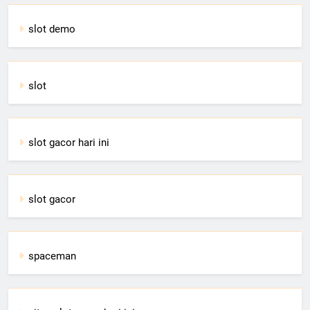
slot demo
slot
slot gacor hari ini
slot gacor
spaceman