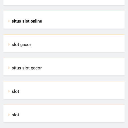
situs slot online
slot gacor
situs slot gacor
slot
slot