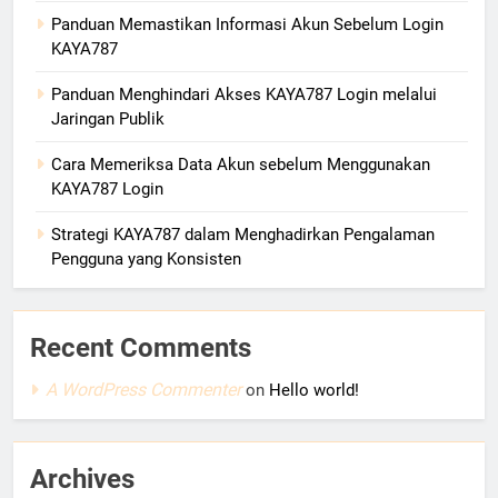
Panduan Memastikan Informasi Akun Sebelum Login
KAYA787
Panduan Menghindari Akses KAYA787 Login melalui
Jaringan Publik
Cara Memeriksa Data Akun sebelum Menggunakan
KAYA787 Login
Strategi KAYA787 dalam Menghadirkan Pengalaman
Pengguna yang Konsisten
Recent Comments
A WordPress Commenter
on
Hello world!
Archives