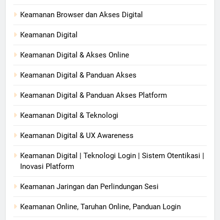
Keamanan Browser dan Akses Digital
Keamanan Digital
Keamanan Digital & Akses Online
Keamanan Digital & Panduan Akses
Keamanan Digital & Panduan Akses Platform
Keamanan Digital & Teknologi
Keamanan Digital & UX Awareness
Keamanan Digital | Teknologi Login | Sistem Otentikasi |
Inovasi Platform
Keamanan Jaringan dan Perlindungan Sesi
Keamanan Online, Taruhan Online, Panduan Login