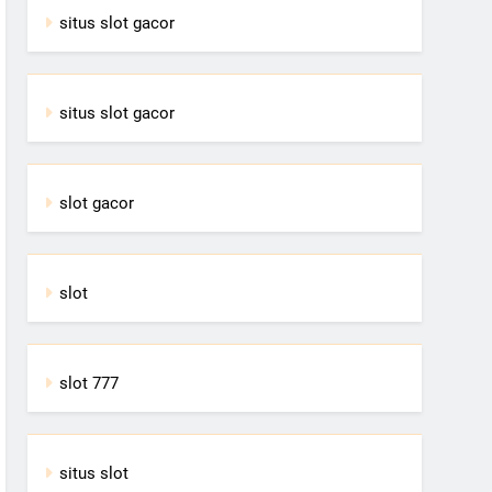
situs slot gacor
situs slot gacor
slot gacor
slot
slot 777
situs slot