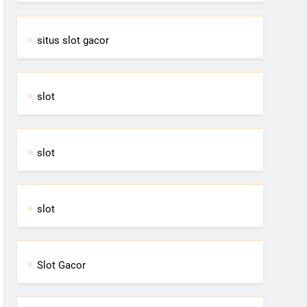
situs slot gacor
slot
slot
slot
Slot Gacor