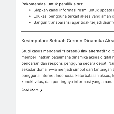
Rekomendasi untuk pemilik situs:
Siapkan kanal informasi resmi untuk update li
Edukasi pengguna terkait akses yang aman d
Bangun transparansi agar tidak terjadi disinf
Kesimpulan: Sebuah Cermin Dinamika Akse
Studi kasus mengenai “
Horas88 link alternatif
” di 
memperlihatkan bagaimana dinamika akses digital
pencarian dan respons pengguna secara cepat. N
sekadar domain—ia menjadi simbol dari tantangan 
pengguna internet Indonesia: keterbatasan akses,
konektivitas, dan pentingnya informasi yang aman.
Read More