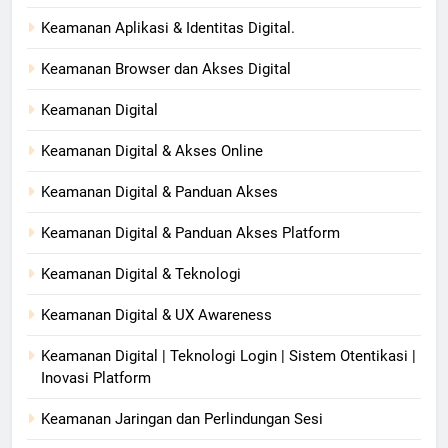
Keamanan Aplikasi & Identitas Digital.
Keamanan Browser dan Akses Digital
Keamanan Digital
Keamanan Digital & Akses Online
Keamanan Digital & Panduan Akses
Keamanan Digital & Panduan Akses Platform
Keamanan Digital & Teknologi
Keamanan Digital & UX Awareness
Keamanan Digital | Teknologi Login | Sistem Otentikasi |
Inovasi Platform
Keamanan Jaringan dan Perlindungan Sesi