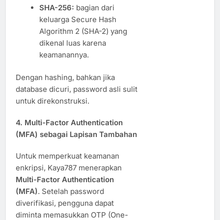
SHA-256:
bagian dari
keluarga Secure Hash
Algorithm 2 (SHA-2) yang
dikenal luas karena
keamanannya.
Dengan hashing, bahkan jika
database dicuri, password asli sulit
untuk direkonstruksi.
4. Multi-Factor Authentication
(MFA) sebagai Lapisan Tambahan
Untuk memperkuat keamanan
enkripsi, Kaya787 menerapkan
Multi-Factor Authentication
(MFA)
. Setelah password
diverifikasi, pengguna dapat
diminta memasukkan OTP (One-