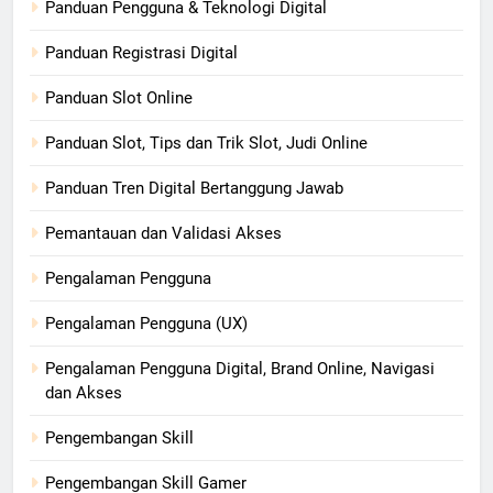
Panduan Pengguna & Teknologi Digital
Panduan Registrasi Digital
Panduan Slot Online
Panduan Slot, Tips dan Trik Slot, Judi Online
Panduan Tren Digital Bertanggung Jawab
Pemantauan dan Validasi Akses
Pengalaman Pengguna
Pengalaman Pengguna (UX)
Pengalaman Pengguna Digital, Brand Online, Navigasi
dan Akses
Pengembangan Skill
Pengembangan Skill Gamer