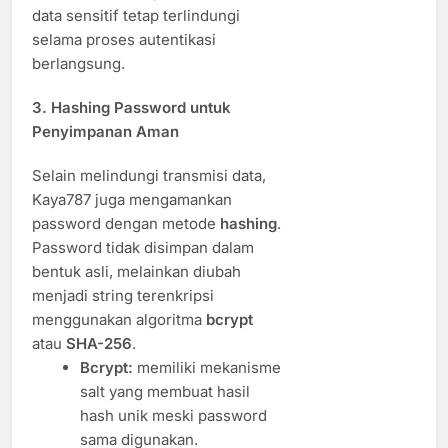
data sensitif tetap terlindungi
selama proses autentikasi
berlangsung.
3. Hashing Password untuk
Penyimpanan Aman
Selain melindungi transmisi data,
Kaya787 juga mengamankan
password dengan metode
hashing
.
Password tidak disimpan dalam
bentuk asli, melainkan diubah
menjadi string terenkripsi
menggunakan algoritma
bcrypt
atau
SHA-256
.
Bcrypt:
memiliki mekanisme
salt yang membuat hasil
hash unik meski password
sama digunakan.