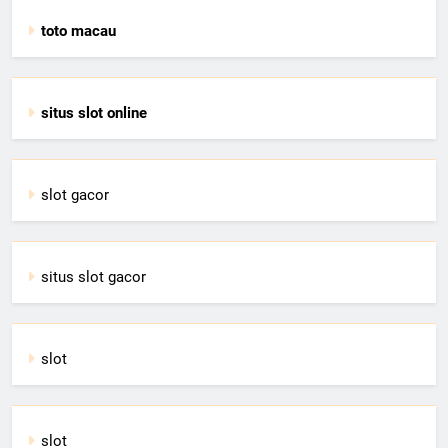
toto macau
situs slot online
slot gacor
situs slot gacor
slot
slot