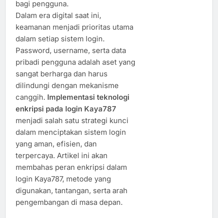
bagi pengguna.
Dalam era digital saat ini,
keamanan menjadi prioritas utama
dalam setiap sistem login.
Password, username, serta data
pribadi pengguna adalah aset yang
sangat berharga dan harus
dilindungi dengan mekanisme
canggih.
Implementasi teknologi
enkripsi pada login Kaya787
menjadi salah satu strategi kunci
dalam menciptakan sistem login
yang aman, efisien, dan
terpercaya. Artikel ini akan
membahas peran enkripsi dalam
login Kaya787, metode yang
digunakan, tantangan, serta arah
pengembangan di masa depan.