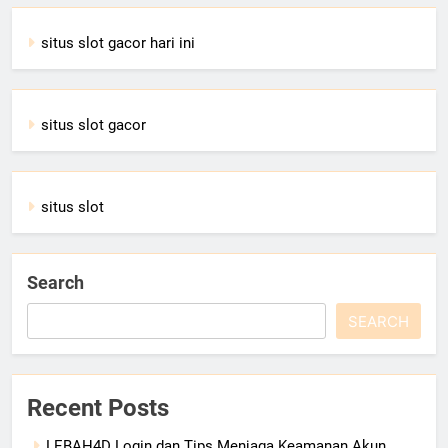
situs slot gacor hari ini
situs slot gacor
situs slot
Search
SEARCH
Recent Posts
LEBAH4D Login dan Tips Menjaga Keamanan Akun