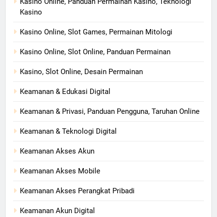
Kasino Online, Panduan Permainan Kasino, Teknologi
Kasino
Kasino Online, Slot Games, Permainan Mitologi
Kasino Online, Slot Online, Panduan Permainan
Kasino, Slot Online, Desain Permainan
Keamanan & Edukasi Digital
Keamanan & Privasi, Panduan Pengguna, Taruhan Online
Keamanan & Teknologi Digital
Keamanan Akses Akun
Keamanan Akses Mobile
Keamanan Akses Perangkat Pribadi
Keamanan Akun Digital