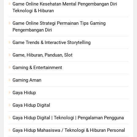
Game Online Kesehatan Mental Pengembangan Diri
Teknologi & Hiburan
Game Online Strategi Permainan Tips Gaming
Pengembangan Diri
Game Trends & Interactive Storytelling
Game, Hiburan, Panduan, Slot
Gaming & Entertainment
Gaming Aman
Gaya Hidup
Gaya Hidup Digital
Gaya Hidup Digital | Teknologi | Pengalaman Pengguna
Gaya Hidup Mahasiswa / Teknologi & Hiburan Personal