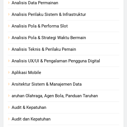
Analisis Data Permainan
Analisis Perilaku Sistem & Infrastruktur
Analisis Pola & Performa Slot
Analisis Pola & Strategi Waktu Bermain
Analisis Teknis & Perilaku Pemain
Analisis UX/UI & Pengalaman Pengguna Digital
Aplikasi Mobile
Arsitektur Sistem & Manajemen Data
aruhan Olahraga, Agen Bola, Panduan Taruhan
Audit & Kepatuhan
Audit dan Kepatuhan