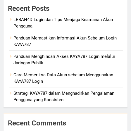
Recent Posts
LEBAH4D Login dan Tips Menjaga Keamanan Akun
Pengguna
Panduan Memastikan Informasi Akun Sebelum Login
KAYA787
Panduan Menghindari Akses KAYA787 Login melalui
Jaringan Publik
Cara Memeriksa Data Akun sebelum Menggunakan
KAYA787 Login
Strategi KAYA787 dalam Menghadirkan Pengalaman
Pengguna yang Konsisten
Recent Comments