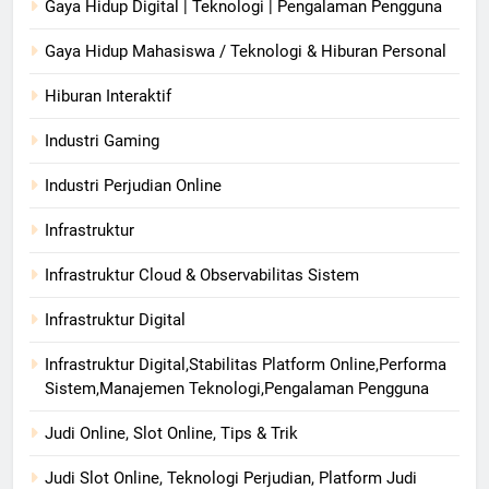
Gaya Hidup Digital | Teknologi | Pengalaman Pengguna
Gaya Hidup Mahasiswa / Teknologi & Hiburan Personal
Hiburan Interaktif
Industri Gaming
Industri Perjudian Online
Infrastruktur
Infrastruktur Cloud & Observabilitas Sistem
Infrastruktur Digital
Infrastruktur Digital,Stabilitas Platform Online,Performa
Sistem,Manajemen Teknologi,Pengalaman Pengguna
Judi Online, Slot Online, Tips & Trik
Judi Slot Online, Teknologi Perjudian, Platform Judi