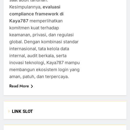
Kesimpulannya,
evaluasi
compliance framework di
Kaya787
memperlihatkan
komitmen kuat terhadap
keamanan, privasi, dan regulasi
global. Dengan kombinasi standar
internasional, tata kelola data
internal, audit berkala, serta
inovasi teknologi, Kaya787 mampu
membangun ekosistem login yang
aman, patuh, dan terpercaya.
Read More
LINK SLOT