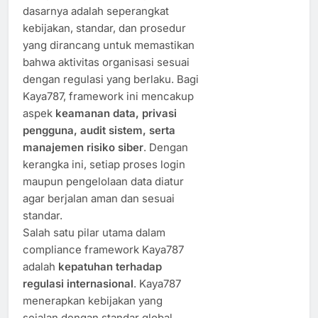
dasarnya adalah seperangkat
kebijakan, standar, dan prosedur
yang dirancang untuk memastikan
bahwa aktivitas organisasi sesuai
dengan regulasi yang berlaku. Bagi
Kaya787, framework ini mencakup
aspek
keamanan data, privasi
pengguna, audit sistem, serta
manajemen risiko siber
. Dengan
kerangka ini, setiap proses login
maupun pengelolaan data diatur
agar berjalan aman dan sesuai
standar.
Salah satu pilar utama dalam
compliance framework Kaya787
adalah
kepatuhan terhadap
regulasi internasional
. Kaya787
menerapkan kebijakan yang
sejalan dengan standar global