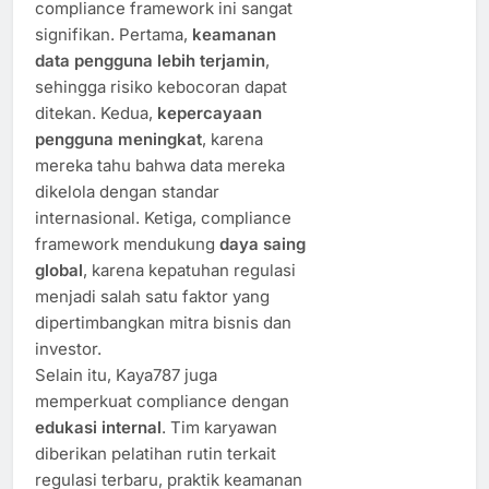
compliance framework ini sangat
signifikan. Pertama,
keamanan
data pengguna lebih terjamin
,
sehingga risiko kebocoran dapat
ditekan. Kedua,
kepercayaan
pengguna meningkat
, karena
mereka tahu bahwa data mereka
dikelola dengan standar
internasional. Ketiga, compliance
framework mendukung
daya saing
global
, karena kepatuhan regulasi
menjadi salah satu faktor yang
dipertimbangkan mitra bisnis dan
investor.
Selain itu, Kaya787 juga
memperkuat compliance dengan
edukasi internal
. Tim karyawan
diberikan pelatihan rutin terkait
regulasi terbaru, praktik keamanan