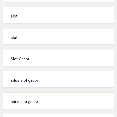
slot
slot
Slot Gacor
situs slot gacor
situs slot gacor