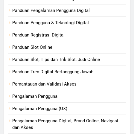
Panduan Pengalaman Pengguna Digital
Panduan Pengguna & Teknologi Digital
Panduan Registrasi Digital
Panduan Slot Online
Panduan Slot, Tips dan Trik Slot, Judi Online
Panduan Tren Digital Bertanggung Jawab
Pemantauan dan Validasi Akses
Pengalaman Pengguna
Pengalaman Pengguna (UX)
Pengalaman Pengguna Digital, Brand Online, Navigasi
dan Akses