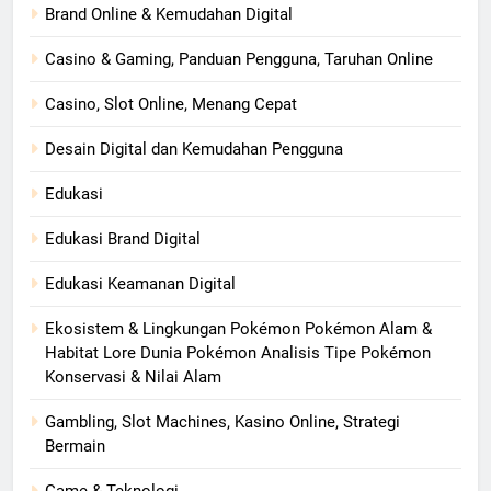
Brand Online & Kemudahan Digital
Casino & Gaming, Panduan Pengguna, Taruhan Online
Casino, Slot Online, Menang Cepat
Desain Digital dan Kemudahan Pengguna
Edukasi
Edukasi Brand Digital
Edukasi Keamanan Digital
Ekosistem & Lingkungan Pokémon Pokémon Alam &
Habitat Lore Dunia Pokémon Analisis Tipe Pokémon
Konservasi & Nilai Alam
Gambling, Slot Machines, Kasino Online, Strategi
Bermain