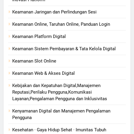
Keamanan Jaringan dan Perlindungan Sesi
Keamanan Online, Taruhan Online, Panduan Login
Keamanan Platform Digital
Keamanan Sistem Pembayaran & Tata Kelola Digital
Keamanan Slot Online
Keamanan Web & Akses Digital
Kebijakan dan Kepatuhan Digital,Manajemen
Reputasi,Perilaku Pengguna,Komunikasi
Layanan,Pengalaman Pengguna dan Inklusivitas
Kenyamanan Digital dan Manajemen Pengalaman
Pengguna
Kesehatan · Gaya Hidup Sehat · Imunitas Tubuh