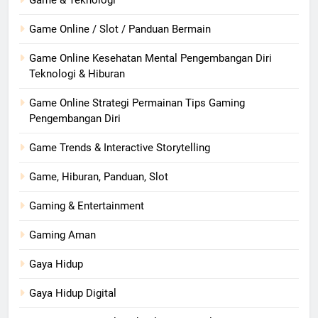
Game & Teknologi
Game Online / Slot / Panduan Bermain
Game Online Kesehatan Mental Pengembangan Diri
Teknologi & Hiburan
Game Online Strategi Permainan Tips Gaming
Pengembangan Diri
Game Trends & Interactive Storytelling
Game, Hiburan, Panduan, Slot
Gaming & Entertainment
Gaming Aman
Gaya Hidup
Gaya Hidup Digital