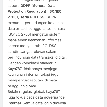
seperti
GDPR (General Data
Protection Regulation), ISO/IEC
27001, serta PCI DSS
. GDPR
menuntut perlindungan ketat atas
data pribadi pengguna, sementara
ISO/IEC 27001 mengatur sistem
manajemen keamanan informasi
secara menyeluruh. PCI DSS
sendiri sangat relevan dalam
perlindungan data transaksi digital.
Dengan kombinasi standar ini,
Kaya787 tidak hanya menjaga
keamanan internal, tetapi juga
memperkuat reputasi di mata
pengguna global.
Selain regulasi global, Kaya787
juga fokus pada
data governance
internal
. Semua data login dikelola