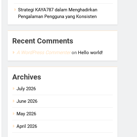
Strategi KAYA787 dalam Menghadirkan
Pengalaman Pengguna yang Konsisten
Recent Comments
A WordPress Commenter
on
Hello world!
Archives
July 2026
June 2026
May 2026
April 2026