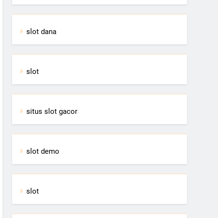
slot dana
slot
situs slot gacor
slot demo
slot