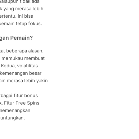
alaupun tidak ada
k yang merasa lebih
tentu. Ini bisa
pemain tetap fokus.
ngan Pemain?
kat beberapa alasan.
ang memukau membuat
edua, volatilitas
 kemenangan besar
in merasa lebih yakin
rbagai fitur bonus
. Fitur Free Spins
k memenangkan
guntungkan.