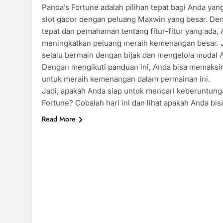
Panda’s Fortune adalah pilihan tepat bagi Anda ya
slot gacor dengan peluang Maxwin yang besar. Den
tepat dan pemahaman tentang fitur-fitur yang ada, 
meningkatkan peluang meraih kemenangan besar. 
selalu bermain dengan bijak dan mengelola modal 
Dengan mengikuti panduan ini, Anda bisa memaksi
untuk meraih kemenangan dalam permainan ini.
Jadi, apakah Anda siap untuk mencari keberuntung
Fortune? Cobalah hari ini dan lihat apakah Anda bi
Read More