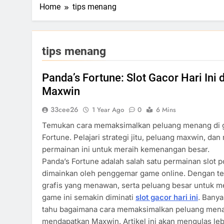
Home
tips menang
tips menang
Panda’s Fortune: Slot Gacor Hari Ini
Maxwin
33cee26
1 Year Ago
0
6 Mins
Temukan cara memaksimalkan peluang menang di 
Fortune. Pelajari strategi jitu, peluang maxwin, da
permainan ini untuk meraih kemenangan besar.
Panda’s Fortune adalah salah satu permainan slot 
dimainkan oleh penggemar game online. Dengan t
grafis yang menawan, serta peluang besar untuk 
game ini semakin diminati
slot gacor hari ini
. Bany
tahu bagaimana cara memaksimalkan peluang mena
mendapatkan Maxwin. Artikel ini akan mengulas leb