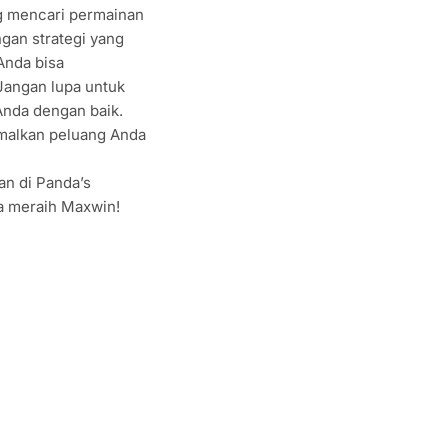
ng mencari permainan
gan strategi yang
Anda bisa
Jangan lupa untuk
Anda dengan baik.
malkan peluang Anda
an di Panda’s
sa meraih Maxwin!