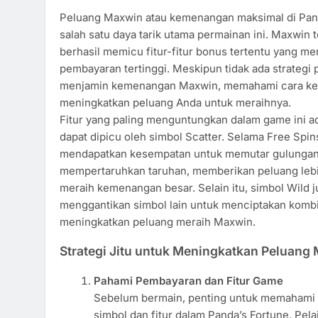
Peluang Maxwin atau kemenangan maksimal di Pand
salah satu daya tarik utama permainan ini. Maxwin t
berhasil memicu fitur-fitur bonus tertentu yang m
pembayaran tertinggi. Meskipun tidak ada strategi 
menjamin kemenangan Maxwin, memahami cara kerj
meningkatkan peluang Anda untuk meraihnya.
Fitur yang paling menguntungkan dalam game ini a
dapat dipicu oleh simbol Scatter. Selama Free Spin
mendapatkan kesempatan untuk memutar gulungan
mempertaruhkan taruhan, memberikan peluang leb
meraih kemenangan besar. Selain itu, simbol Wild
menggantikan simbol lain untuk menciptakan komb
meningkatkan peluang meraih Maxwin.
Strategi Jitu untuk Meningkatkan Peluang
Pahami Pembayaran dan Fitur Game
Sebelum bermain, penting untuk memahami c
simbol dan fitur dalam Panda’s Fortune. Pela