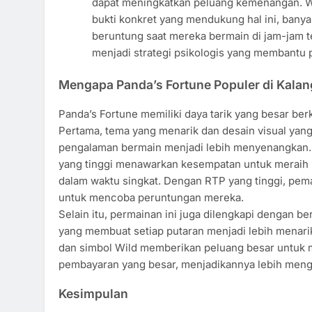
dapat meningkatkan peluang kemenangan. W
bukti konkret yang mendukung hal ini, banya
beruntung saat mereka bermain di jam-jam ter
menjadi strategi psikologis yang membantu 
Mengapa Panda’s Fortune Populer di Kala
Panda’s Fortune memiliki daya tarik yang besar ber
Pertama, tema yang menarik dan desain visual y
pengalaman bermain menjadi lebih menyenangkan. K
yang tinggi menawarkan kesempatan untuk meraih
dalam waktu singkat. Dengan RTP yang tinggi, pema
untuk mencoba peruntungan mereka.
Selain itu, permainan ini juga dilengkapi dengan be
yang membuat setiap putaran menjadi lebih menarik
dan simbol Wild memberikan peluang besar untu
pembayaran yang besar, menjadikannya lebih men
Kesimpulan