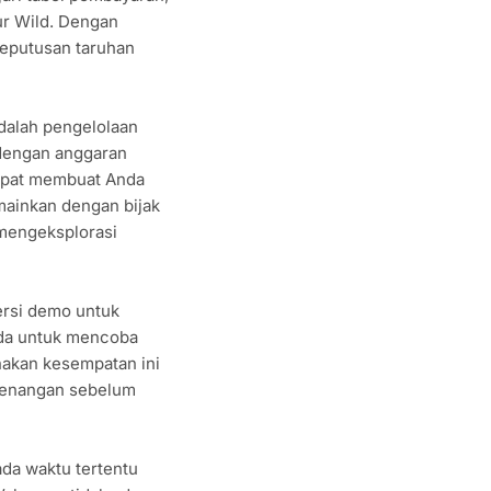
ur Wild. Dengan
eputusan taruhan
adalah pengelolaan
 dengan anggaran
dapat membuat Anda
mainkan dengan bijak
mengeksplorasi
ersi demo untuk
nda untuk mencoba
nakan kesempatan ini
menangan sebelum
da waktu tertentu