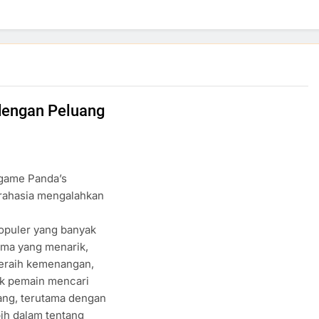
 dengan Peluang
game Panda’s
n rahasia mengalahkan
populer yang banyak
ema yang menarik,
meraih kemenangan,
ak pemain mencari
ng, terutama dengan
ih dalam tentang