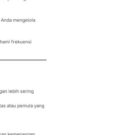
u Anda mengelola
hami frekuensi
gan lebih sering
as atau pemula yang
rikan kemenangan