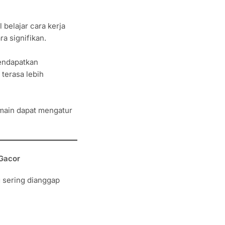
 belajar cara kerja
ra signifikan.
endapatkan
terasa lebih
main dapat mengatur
 Gacor
g sering dianggap