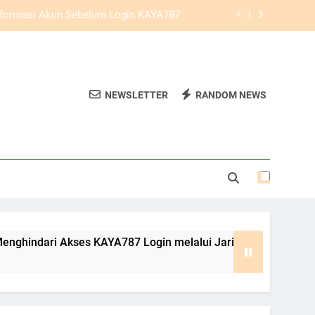
formasi Akun Sebelum Login KAYA787
AYA787 Login melalui Jaringan Publik
 sebelum Menggunakan KAYA787 Login
NEWSLETTER
RANDOM NEWS
ips Menjaga Keamanan Akun Pengguna
formasi Akun Sebelum Login KAYA787
ru Dan Realistis.
AYA787 Login melalui Jaringan Publik
 sebelum Menggunakan KAYA787 Login
Akses KAYA787 Login melalui Jaringan Publik
Cara Me
3 Weeks Ag