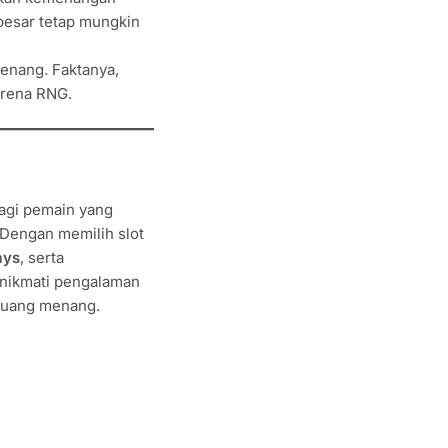
besar tetap mungkin
enang. Faktanya,
arena RNG.
 bagi pemain yang
 Dengan memilih slot
ays
, serta
enikmati pengalaman
luang menang.