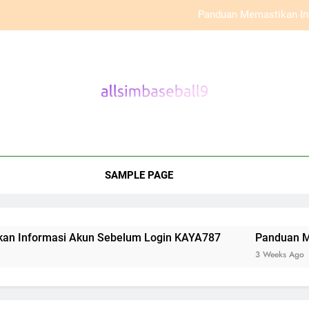
Panduan Memastikan In
Panduan Menghindari Akses K
Cara Memeriksa Data Akun
LEBAH4D Login dan T
 Sim Baseball 9
Panduan Memastikan In
seball Online Di All Sim Baseball 9. Pengalaman Game Yang Se
Panduan Menghindari Akses K
SAMPLE PAGE
Cara Memeriksa Data Akun
si Akun Sebelum Login KAYA787
Panduan Menghindari 
3 Weeks Ago