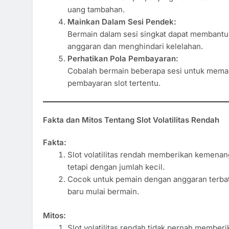
uang tambahan.
Mainkan Dalam Sesi Pendek:
Bermain dalam sesi singkat dapat membant
anggaran dan menghindari kelelahan.
Perhatikan Pola Pembayaran:
Cobalah bermain beberapa sesi untuk mema
pembayaran slot tertentu.
Fakta dan Mitos Tentang Slot Volatilitas Rendah
Fakta:
Slot volatilitas rendah memberikan kemenan
tetapi dengan jumlah kecil.
Cocok untuk pemain dengan anggaran terbat
baru mulai bermain.
Mitos:
Slot volatilitas rendah tidak pernah membe