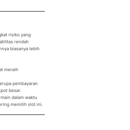
kat risiko yang
tilitas rendah
hnya biasanya lebih
t meraih
erupa pembayaran
pot besar.
rmain dalam waktu
ing memilih slot ini.