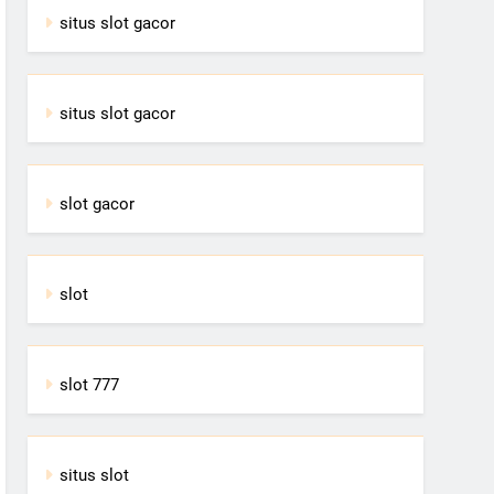
situs slot gacor
situs slot gacor
slot gacor
slot
slot 777
situs slot