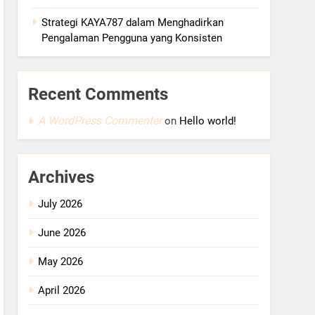
Strategi KAYA787 dalam Menghadirkan
Pengalaman Pengguna yang Konsisten
Recent Comments
A WordPress Commenter
on
Hello world!
Archives
July 2026
June 2026
May 2026
April 2026