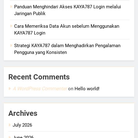
Panduan Menghindari Akses KAYA787 Login melalui
Jaringan Publik
Cara Memeriksa Data Akun sebelum Menggunakan
KAYA787 Login
Strategi KAYA787 dalam Menghadirkan Pengalaman
Pengguna yang Konsisten
Recent Comments
A WordPress Commenter
on
Hello world!
Archives
July 2026
June 2026