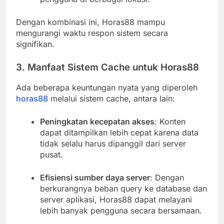
Dengan kombinasi ini, Horas88 mampu
mengurangi waktu respon sistem secara
signifikan.
3. Manfaat Sistem Cache untuk Horas88
Ada beberapa keuntungan nyata yang diperoleh
horas88
melalui sistem cache, antara lain:
Peningkatan kecepatan akses
: Konten
dapat ditampilkan lebih cepat karena data
tidak selalu harus dipanggil dari server
pusat.
Efisiensi sumber daya server
: Dengan
berkurangnya beban query ke database dan
server aplikasi, Horas88 dapat melayani
lebih banyak pengguna secara bersamaan.