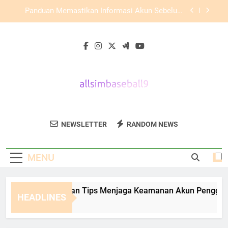
Skip
Panduan Menghindari Akses KAYA787 Login
to
melalui Jaringan Publik
content
Cara Memeriksa Data Akun sebelum
Menggunakan KAYA787 Login
LEBAH4D Login dan Tips Menjaga Keamanan
Akun Pengguna
Panduan Memastikan Informasi Akun Sebelum
Login KAYA787
Panduan Menghindari Akses KAYA787 Login
melalui Jaringan Publik
All Sim Baseball
Mainkan Baseball Online Di All Sim Baseball
Cara Memeriksa Data Akun sebelum
NEWSLETTER
RANDOM NEWS
9
Menggunakan KAYA787 Login
9. Pengalaman Game Yang Seru Dan
Realistis.
MENU
EBAH4D Login dan Tips Menjaga Keamanan Akun Pengguna
HEADLINES
Weeks Ago