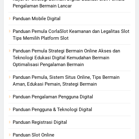
Pengalaman Bermain Lancar
Panduan Mobile Digital
Panduan Pemula CorlaSlot Keamanan dan Legalitas Slot
Tips Memilih Platform Slot
Panduan Pemula Strategi Bermain Online Akses dan
Teknologi Edukasi Digital Kemudahan Bermain
Optimalisasi Pengalaman Bermain
Panduan Pemula, Sistem Situs Online, Tips Bermain
Aman, Edukasi Pemain, Strategi Bermain
Panduan Pengalaman Pengguna Digital
Panduan Pengguna & Teknologi Digital
Panduan Registrasi Digital
Panduan Slot Online