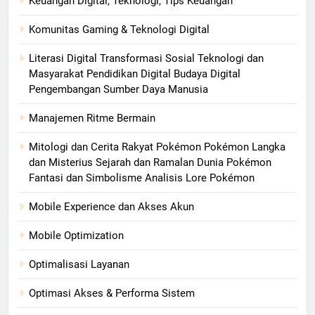
Keuangan Digital, Teknologi, Tips Keuangan
Komunitas Gaming & Teknologi Digital
Literasi Digital Transformasi Sosial Teknologi dan
Masyarakat Pendidikan Digital Budaya Digital
Pengembangan Sumber Daya Manusia
Manajemen Ritme Bermain
Mitologi dan Cerita Rakyat Pokémon Pokémon Langka
dan Misterius Sejarah dan Ramalan Dunia Pokémon
Fantasi dan Simbolisme Analisis Lore Pokémon
Mobile Experience dan Akses Akun
Mobile Optimization
Optimalisasi Layanan
Optimasi Akses & Performa Sistem