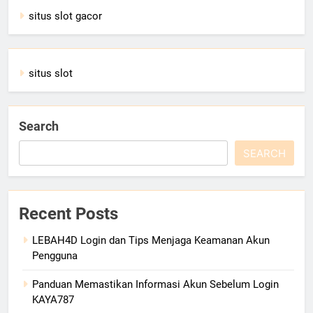
situs slot gacor
situs slot
Search
SEARCH
Recent Posts
LEBAH4D Login dan Tips Menjaga Keamanan Akun
Pengguna
Panduan Memastikan Informasi Akun Sebelum Login
KAYA787