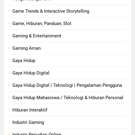
Game Trends & Interactive Storytelling
Game, Hiburan, Panduan, Slot
Gaming & Entertainment
Gaming Aman
Gaya Hidup
Gaya Hidup Digital
Gaya Hidup Digital | Teknologi | Pengalaman Pengguna
Gaya Hidup Mahasiswa / Teknologi & Hiburan Personal
Hiburan Interaktif
Industri Gaming
Industri Perjudian Online