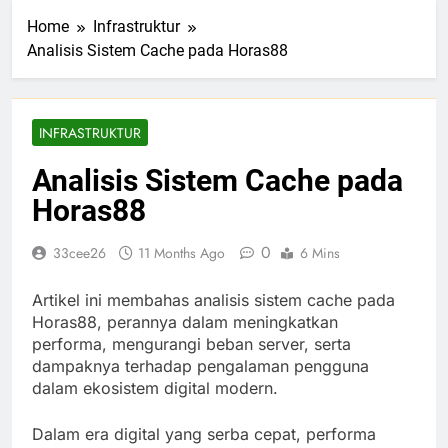
Home
Infrastruktur
Analisis Sistem Cache pada Horas88
INFRASTRUKTUR
Analisis Sistem Cache pada
Horas88
0
33cee26
11 Months Ago
6 Mins
Artikel ini membahas analisis sistem cache pada
Horas88, perannya dalam meningkatkan
performa, mengurangi beban server, serta
dampaknya terhadap pengalaman pengguna
dalam ekosistem digital modern.
Dalam era digital yang serba cepat, performa