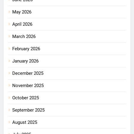
May 2026
April 2026
March 2026
February 2026
January 2026
December 2025
November 2025
October 2025
September 2025
August 2025