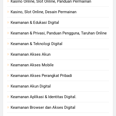
Kasino Online, Slot Online, Panduan Permainan
Kasino, Slot Online, Desain Permainan
Keamanan & Edukasi Digital
Keamanan & Privasi, Panduan Pengguna, Taruhan Online
Keamanan & Teknologi Digital
Keamanan Akses Akun
Keamanan Akses Mobile
Keamanan Akses Perangkat Pribadi
Keamanan Akun Digital
Keamanan Aplikasi & Identitas Digital.
Keamanan Browser dan Akses Digital