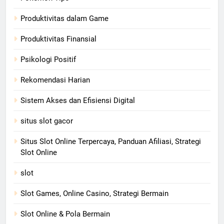
Produktivitas dalam Game
Produktivitas Finansial
Psikologi Positif
Rekomendasi Harian
Sistem Akses dan Efisiensi Digital
situs slot gacor
Situs Slot Online Terpercaya, Panduan Afiliasi, Strategi
Slot Online
slot
Slot Games, Online Casino, Strategi Bermain
Slot Online & Pola Bermain