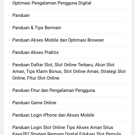
Optimasi Pengalaman Pengguna Digital
Panduan
Panduan & Tips Bermain
Panduan Akses Mobile dan Optimasi Browser
Panduan Akses Praktis
Panduan Daftar Slot, Slot Online Terbaru, Akun Slot
Aman, Tips Klaim Bonus, Slot Online Aman, Strategi Slot
Online, Fitur Slot Online
Panduan Fitur dan Pengalaman Pengguna
Panduan Game Online
Panduan Login iPhone dan Akses Mobile
Panduan Login Slot Online Tips Akses Aman Situs
Kaya787 Strategi Bermain Digital Edukasi Slot Pemula