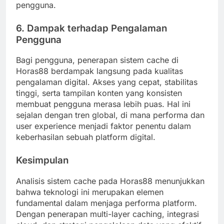
pengguna.
6. Dampak terhadap Pengalaman
Pengguna
Bagi pengguna, penerapan sistem cache di
Horas88 berdampak langsung pada kualitas
pengalaman digital. Akses yang cepat, stabilitas
tinggi, serta tampilan konten yang konsisten
membuat pengguna merasa lebih puas. Hal ini
sejalan dengan tren global, di mana performa dan
user experience menjadi faktor penentu dalam
keberhasilan sebuah platform digital.
Kesimpulan
Analisis sistem cache pada Horas88 menunjukkan
bahwa teknologi ini merupakan elemen
fundamental dalam menjaga performa platform.
Dengan penerapan multi-layer caching, integrasi