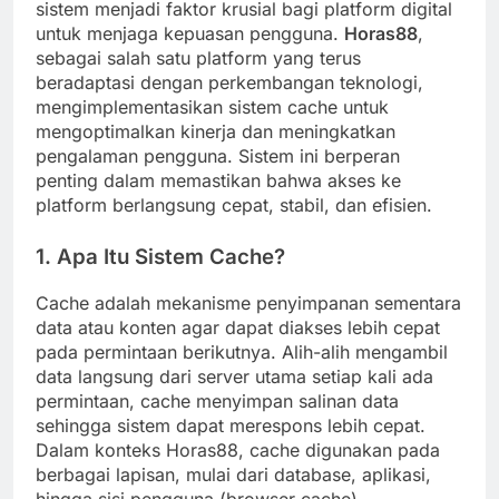
sistem menjadi faktor krusial bagi platform digital
untuk menjaga kepuasan pengguna.
Horas88
,
sebagai salah satu platform yang terus
beradaptasi dengan perkembangan teknologi,
mengimplementasikan sistem cache untuk
mengoptimalkan kinerja dan meningkatkan
pengalaman pengguna. Sistem ini berperan
penting dalam memastikan bahwa akses ke
platform berlangsung cepat, stabil, dan efisien.
1. Apa Itu Sistem Cache?
Cache adalah mekanisme penyimpanan sementara
data atau konten agar dapat diakses lebih cepat
pada permintaan berikutnya. Alih-alih mengambil
data langsung dari server utama setiap kali ada
permintaan, cache menyimpan salinan data
sehingga sistem dapat merespons lebih cepat.
Dalam konteks Horas88, cache digunakan pada
berbagai lapisan, mulai dari database, aplikasi,
hingga sisi pengguna (browser cache).