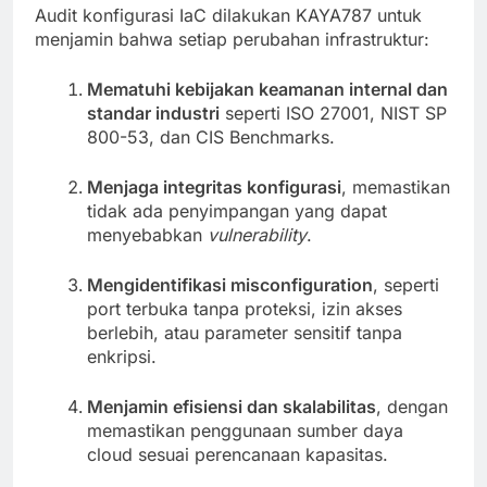
Audit konfigurasi IaC dilakukan KAYA787 untuk
menjamin bahwa setiap perubahan infrastruktur:
Mematuhi kebijakan keamanan internal dan
standar industri
seperti ISO 27001, NIST SP
800-53, dan CIS Benchmarks.
Menjaga integritas konfigurasi
, memastikan
tidak ada penyimpangan yang dapat
menyebabkan
vulnerability
.
Mengidentifikasi misconfiguration
, seperti
port terbuka tanpa proteksi, izin akses
berlebih, atau parameter sensitif tanpa
enkripsi.
Menjamin efisiensi dan skalabilitas
, dengan
memastikan penggunaan sumber daya
cloud sesuai perencanaan kapasitas.