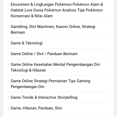
Ekosistem & Lingkungan Pokémon Pokémon Alam &
Habitat Lore Dunia Pokémon Analisis Tipe Pokémon
Konservasi & Nilai Alam
Gambling, Slot Machines, Kasino Online, Strategi
Bermain
Game & Teknologi
Game Online / Slot / Panduan Bermain
Game Online Kesehatan Mental Pengembangan Diri
Teknologi & Hiburan
Game Online Strategi Permainan Tips Gaming
Pengembangan Diri
Game Trends & Interactive Storytelling
Game, Hiburan, Panduan, Slot