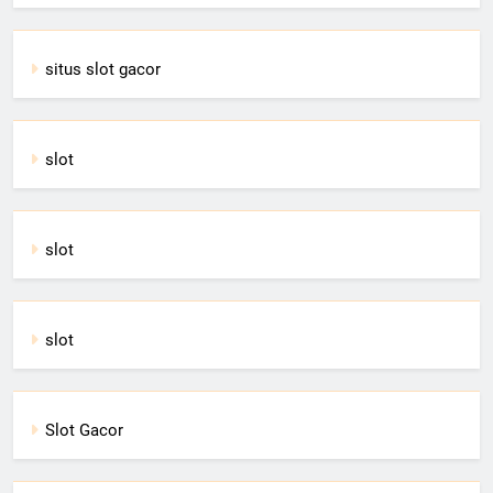
situs slot gacor
slot
slot
slot
Slot Gacor