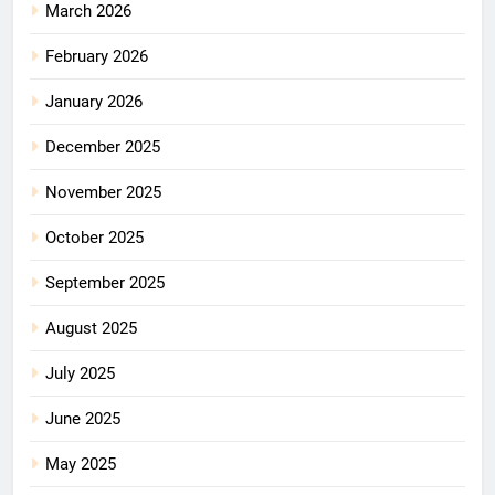
March 2026
February 2026
January 2026
December 2025
November 2025
October 2025
September 2025
August 2025
July 2025
June 2025
May 2025