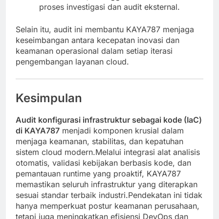
proses investigasi dan audit eksternal.
Selain itu, audit ini membantu KAYA787 menjaga
keseimbangan antara kecepatan inovasi dan
keamanan operasional dalam setiap iterasi
pengembangan layanan cloud.
Kesimpulan
Audit konfigurasi infrastruktur sebagai kode (IaC)
di KAYA787
menjadi komponen krusial dalam
menjaga keamanan, stabilitas, dan kepatuhan
sistem cloud modern.Melalui integrasi alat analisis
otomatis, validasi kebijakan berbasis kode, dan
pemantauan runtime yang proaktif, KAYA787
memastikan seluruh infrastruktur yang diterapkan
sesuai standar terbaik industri.Pendekatan ini tidak
hanya memperkuat postur keamanan perusahaan,
tetapi juga meningkatkan efisiensi DevOps dan