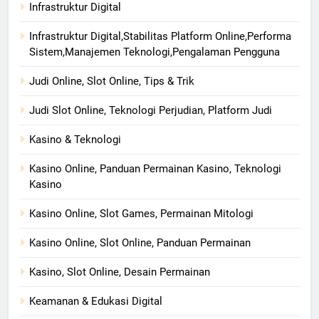
Infrastruktur Digital
Infrastruktur Digital,Stabilitas Platform Online,Performa
Sistem,Manajemen Teknologi,Pengalaman Pengguna
Judi Online, Slot Online, Tips & Trik
Judi Slot Online, Teknologi Perjudian, Platform Judi
Kasino & Teknologi
Kasino Online, Panduan Permainan Kasino, Teknologi
Kasino
Kasino Online, Slot Games, Permainan Mitologi
Kasino Online, Slot Online, Panduan Permainan
Kasino, Slot Online, Desain Permainan
Keamanan & Edukasi Digital