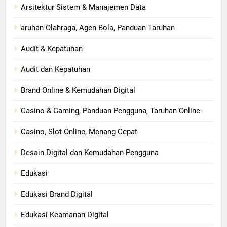
Arsitektur Sistem & Manajemen Data
aruhan Olahraga, Agen Bola, Panduan Taruhan
Audit & Kepatuhan
Audit dan Kepatuhan
Brand Online & Kemudahan Digital
Casino & Gaming, Panduan Pengguna, Taruhan Online
Casino, Slot Online, Menang Cepat
Desain Digital dan Kemudahan Pengguna
Edukasi
Edukasi Brand Digital
Edukasi Keamanan Digital