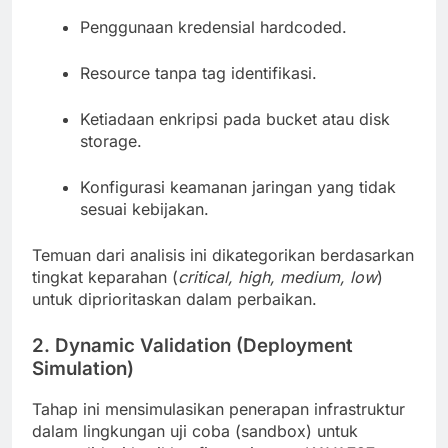
Penggunaan kredensial hardcoded.
Resource tanpa tag identifikasi.
Ketiadaan enkripsi pada bucket atau disk
storage.
Konfigurasi keamanan jaringan yang tidak
sesuai kebijakan.
Temuan dari analisis ini dikategorikan berdasarkan
tingkat keparahan (
critical, high, medium, low
)
untuk diprioritaskan dalam perbaikan.
2.
Dynamic Validation (Deployment
Simulation)
Tahap ini mensimulasikan penerapan infrastruktur
dalam lingkungan uji coba (sandbox) untuk