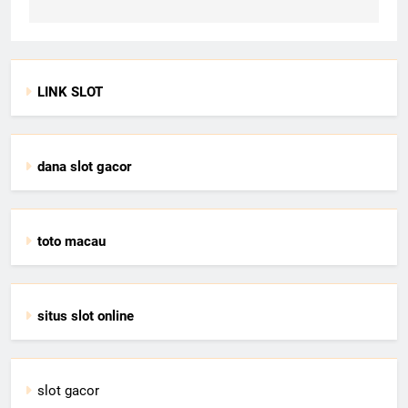
LINK SLOT
dana slot gacor
toto macau
situs slot online
slot gacor