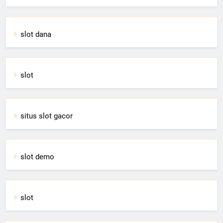
slot dana
slot
situs slot gacor
slot demo
slot