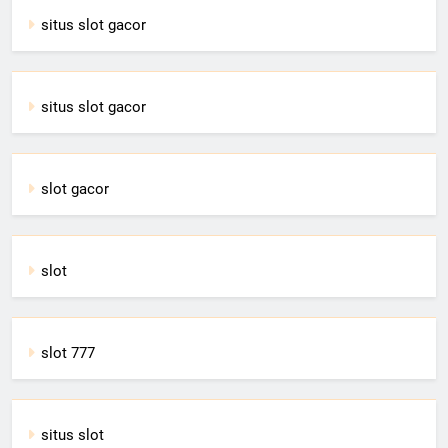
situs slot gacor
situs slot gacor
slot gacor
slot
slot 777
situs slot