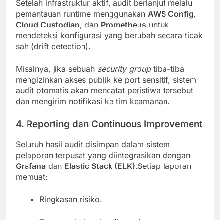
Setelah infrastruktur aktif, audit berlanjut melalui
pemantauan runtime menggunakan
AWS Config
,
Cloud Custodian
, dan
Prometheus
untuk
mendeteksi konfigurasi yang berubah secara tidak
sah (drift detection).
Misalnya, jika sebuah
security group
tiba-tiba
mengizinkan akses publik ke port sensitif, sistem
audit otomatis akan mencatat peristiwa tersebut
dan mengirim notifikasi ke tim keamanan.
4.
Reporting dan Continuous Improvement
Seluruh hasil audit disimpan dalam sistem
pelaporan terpusat yang diintegrasikan dengan
Grafana
dan
Elastic Stack (ELK)
.Setiap laporan
memuat:
Ringkasan risiko.