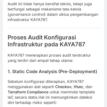
Audit ini tidak hanya bersifat teknis, tetapi juga
berfungsi sebagai mekanisme tata kelola
(
governance control
) dalam siklus pengembangan
infrastruktur KAYA787.
Proses Audit Konfigurasi
Infrastruktur pada KAYA787
KAYA787 menerapkan proses audit terstruktur
yang terdiri dari empat tahap utama:
1.
Static Code Analysis (Pre-Deployment)
Sebelum konfigurasi diterapkan, KAYA787
menggunakan alat seperti
Checkov
,
tfsec
, dan
Terraform Compliance
untuk memindai template
IaC secara statis.Hal ini memungkinkan deteksi
dini terhadap risiko seperti: