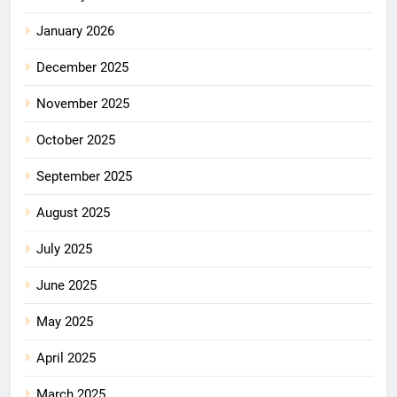
January 2026
December 2025
November 2025
October 2025
September 2025
August 2025
July 2025
June 2025
May 2025
April 2025
March 2025