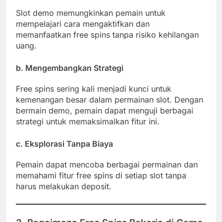
Slot demo memungkinkan pemain untuk
mempelajari cara mengaktifkan dan
memanfaatkan free spins tanpa risiko kehilangan
uang.
b. Mengembangkan Strategi
Free spins sering kali menjadi kunci untuk
kemenangan besar dalam permainan slot. Dengan
bermain demo, pemain dapat menguji berbagai
strategi untuk memaksimalkan fitur ini.
c. Eksplorasi Tanpa Biaya
Pemain dapat mencoba berbagai permainan dan
memahami fitur free spins di setiap slot tanpa
harus melakukan deposit.