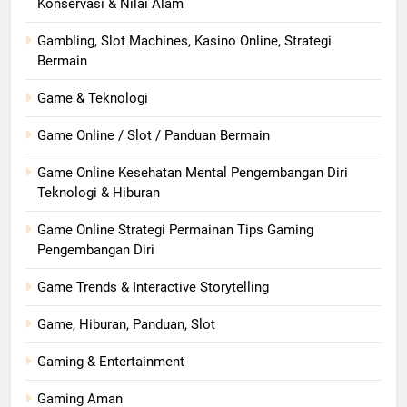
Konservasi & Nilai Alam
Gambling, Slot Machines, Kasino Online, Strategi
Bermain
Game & Teknologi
Game Online / Slot / Panduan Bermain
Game Online Kesehatan Mental Pengembangan Diri
Teknologi & Hiburan
Game Online Strategi Permainan Tips Gaming
Pengembangan Diri
Game Trends & Interactive Storytelling
Game, Hiburan, Panduan, Slot
Gaming & Entertainment
Gaming Aman