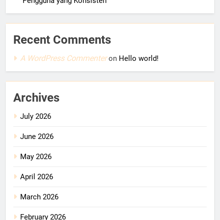
Pengguna yang Konsisten
Recent Comments
A WordPress Commenter
on
Hello world!
Archives
July 2026
June 2026
May 2026
April 2026
March 2026
February 2026