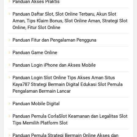
Panduan Akses Praktis
Panduan Daftar Slot, Slot Online Terbaru, Akun Slot
Aman, Tips Klaim Bonus, Slot Online Aman, Strategi Slot
Online, Fitur Slot Online
Panduan Fitur dan Pengalaman Pengguna
Panduan Game Online
Panduan Login iPhone dan Akses Mobile
Panduan Login Slot Online Tips Akses Aman Situs
Kaya787 Strategi Bermain Digital Edukasi Slot Pemula
Pengalaman Bermain Lancar
Panduan Mobile Digital
Panduan Pemula CorlaSlot Keamanan dan Legalitas Slot
Tips Memilih Platform Slot
Panduan Pemula Strategi Bermain Online Akses dan