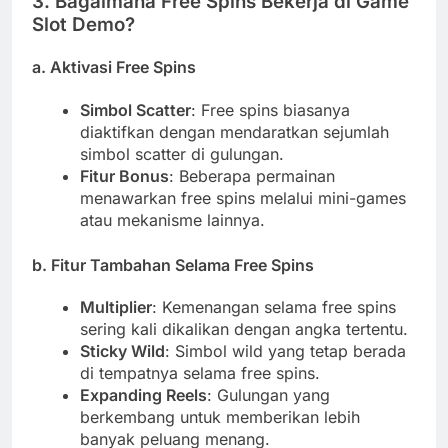
3. Bagaimana Free Spins Bekerja di Game
Slot Demo?
a. Aktivasi Free Spins
Simbol Scatter
: Free spins biasanya
diaktifkan dengan mendaratkan sejumlah
simbol scatter di gulungan.
Fitur Bonus
: Beberapa permainan
menawarkan free spins melalui mini-games
atau mekanisme lainnya.
b. Fitur Tambahan Selama Free Spins
Multiplier
: Kemenangan selama free spins
sering kali dikalikan dengan angka tertentu.
Sticky Wild
: Simbol wild yang tetap berada
di tempatnya selama free spins.
Expanding Reels
: Gulungan yang
berkembang untuk memberikan lebih
banyak peluang menang.