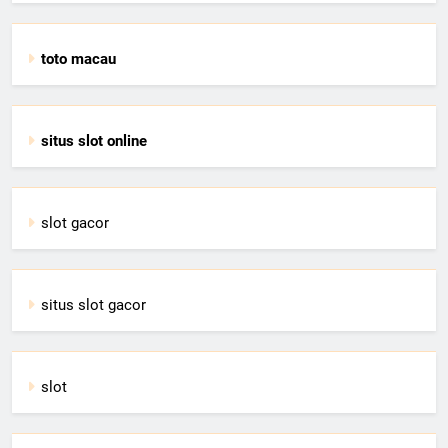
toto macau
situs slot online
slot gacor
situs slot gacor
slot