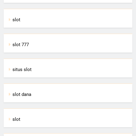
slot
slot 777
situs slot
slot dana
slot