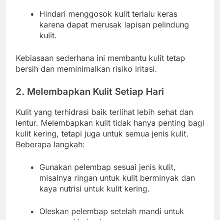
Hindari menggosok kulit terlalu keras
karena dapat merusak lapisan pelindung
kulit.
Kebiasaan sederhana ini membantu kulit tetap
bersih dan meminimalkan risiko iritasi.
2. Melembapkan Kulit Setiap Hari
Kulit yang terhidrasi baik terlihat lebih sehat dan
lentur. Melembapkan kulit tidak hanya penting bagi
kulit kering, tetapi juga untuk semua jenis kulit.
Beberapa langkah:
Gunakan pelembap sesuai jenis kulit,
misalnya ringan untuk kulit berminyak dan
kaya nutrisi untuk kulit kering.
Oleskan pelembap setelah mandi untuk