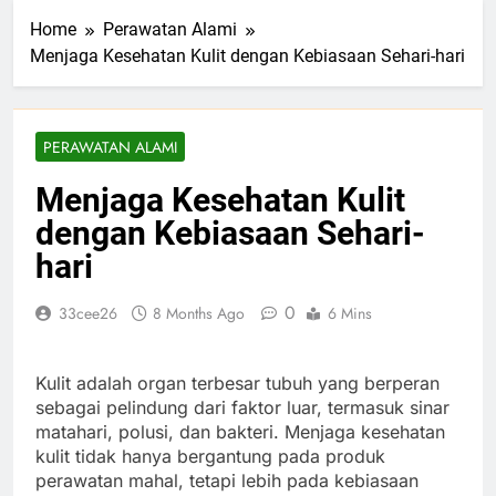
Home
Perawatan Alami
Menjaga Kesehatan Kulit dengan Kebiasaan Sehari-hari
PERAWATAN ALAMI
Menjaga Kesehatan Kulit
dengan Kebiasaan Sehari-
hari
0
33cee26
8 Months Ago
6 Mins
Kulit adalah organ terbesar tubuh yang berperan
sebagai pelindung dari faktor luar, termasuk sinar
matahari, polusi, dan bakteri. Menjaga kesehatan
kulit tidak hanya bergantung pada produk
perawatan mahal, tetapi lebih pada kebiasaan