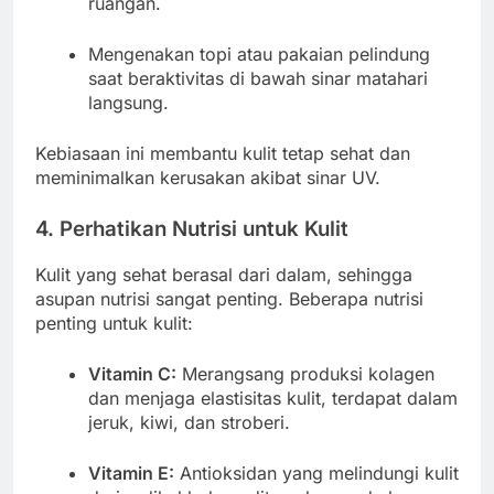
ruangan.
Mengenakan topi atau pakaian pelindung
saat beraktivitas di bawah sinar matahari
langsung.
Kebiasaan ini membantu kulit tetap sehat dan
meminimalkan kerusakan akibat sinar UV.
4. Perhatikan Nutrisi untuk Kulit
Kulit yang sehat berasal dari dalam, sehingga
asupan nutrisi sangat penting. Beberapa nutrisi
penting untuk kulit:
Vitamin C:
Merangsang produksi kolagen
dan menjaga elastisitas kulit, terdapat dalam
jeruk, kiwi, dan stroberi.
Vitamin E:
Antioksidan yang melindungi kulit