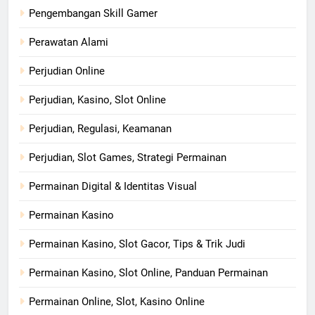
Pengembangan Skill Gamer
Perawatan Alami
Perjudian Online
Perjudian, Kasino, Slot Online
Perjudian, Regulasi, Keamanan
Perjudian, Slot Games, Strategi Permainan
Permainan Digital & Identitas Visual
Permainan Kasino
Permainan Kasino, Slot Gacor, Tips & Trik Judi
Permainan Kasino, Slot Online, Panduan Permainan
Permainan Online, Slot, Kasino Online