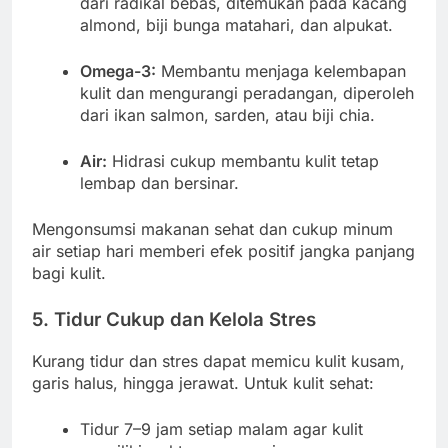
dari radikal bebas, ditemukan pada kacang
almond, biji bunga matahari, dan alpukat.
Omega-3:
Membantu menjaga kelembapan
kulit dan mengurangi peradangan, diperoleh
dari ikan salmon, sarden, atau biji chia.
Air:
Hidrasi cukup membantu kulit tetap
lembap dan bersinar.
Mengonsumsi makanan sehat dan cukup minum
air setiap hari memberi efek positif jangka panjang
bagi kulit.
5. Tidur Cukup dan Kelola Stres
Kurang tidur dan stres dapat memicu kulit kusam,
garis halus, hingga jerawat. Untuk kulit sehat:
Tidur 7–9 jam setiap malam agar kulit