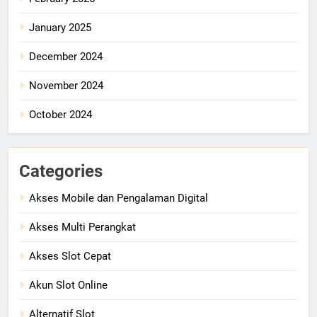
January 2025
December 2024
November 2024
October 2024
Categories
Akses Mobile dan Pengalaman Digital
Akses Multi Perangkat
Akses Slot Cepat
Akun Slot Online
Alternatif Slot