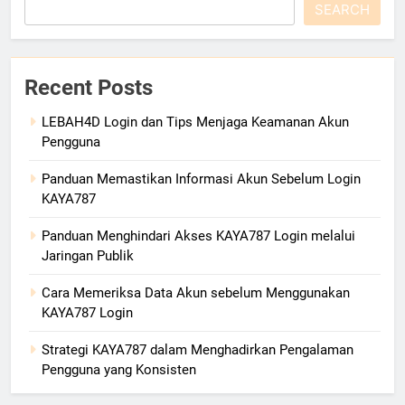
SEARCH
Recent Posts
LEBAH4D Login dan Tips Menjaga Keamanan Akun
Pengguna
Panduan Memastikan Informasi Akun Sebelum Login
KAYA787
Panduan Menghindari Akses KAYA787 Login melalui
Jaringan Publik
Cara Memeriksa Data Akun sebelum Menggunakan
KAYA787 Login
Strategi KAYA787 dalam Menghadirkan Pengalaman
Pengguna yang Konsisten