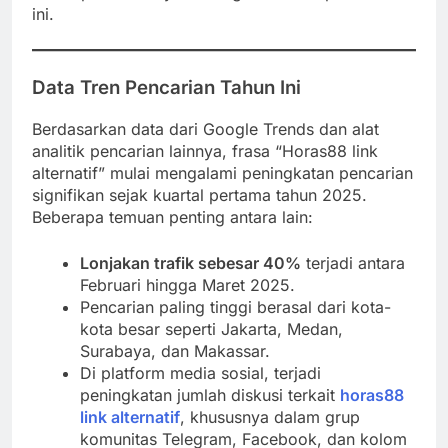
ini.
Data Tren Pencarian Tahun Ini
Berdasarkan data dari Google Trends dan alat
analitik pencarian lainnya, frasa “Horas88 link
alternatif” mulai mengalami peningkatan pencarian
signifikan sejak kuartal pertama tahun 2025.
Beberapa temuan penting antara lain:
Lonjakan trafik sebesar 40%
terjadi antara
Februari hingga Maret 2025.
Pencarian paling tinggi berasal dari kota-
kota besar seperti Jakarta, Medan,
Surabaya, dan Makassar.
Di platform media sosial, terjadi
peningkatan jumlah diskusi terkait
horas88
link alternatif
, khususnya dalam grup
komunitas Telegram, Facebook, dan kolom