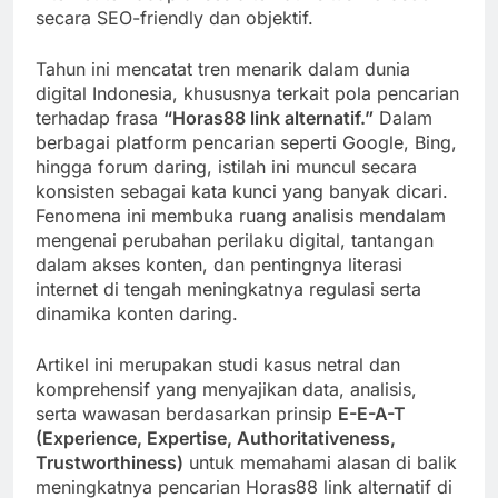
secara SEO-friendly dan objektif.
Tahun ini mencatat tren menarik dalam dunia
digital Indonesia, khususnya terkait pola pencarian
terhadap frasa
“Horas88 link alternatif.”
Dalam
berbagai platform pencarian seperti Google, Bing,
hingga forum daring, istilah ini muncul secara
konsisten sebagai kata kunci yang banyak dicari.
Fenomena ini membuka ruang analisis mendalam
mengenai perubahan perilaku digital, tantangan
dalam akses konten, dan pentingnya literasi
internet di tengah meningkatnya regulasi serta
dinamika konten daring.
Artikel ini merupakan studi kasus netral dan
komprehensif yang menyajikan data, analisis,
serta wawasan berdasarkan prinsip
E-E-A-T
(Experience, Expertise, Authoritativeness,
Trustworthiness)
untuk memahami alasan di balik
meningkatnya pencarian Horas88 link alternatif di