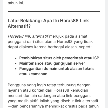
tahun ini.
Latar Belakang: Apa Itu Horas88 Link
Alternatif?
Horas88 link alternatif
merujuk pada alamat
pengganti dari situs utama Horas88 yang tidak
dapat diakses karena berbagai alasan, seperti:
Pemblokiran situs oleh pemerintah atau ISP
Maintenance atau gangguan server
Penggantian domain untuk alasan teknis
atau keamanan
Pengguna yang ingin tetap terhubung dengan
layanan atau konten dari Horas88 kemudian
mencari domain cadangan atau link pengganti
yang masih aktif. Inilah yang disebut link alternatif
—dan pencariannya meningkat drastis pada tahun