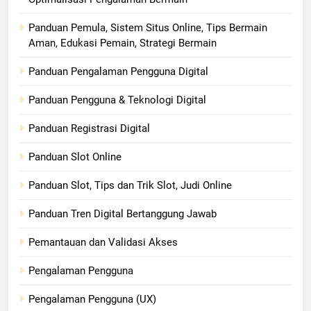
Panduan Pemula, Sistem Situs Online, Tips Bermain
Aman, Edukasi Pemain, Strategi Bermain
Panduan Pengalaman Pengguna Digital
Panduan Pengguna & Teknologi Digital
Panduan Registrasi Digital
Panduan Slot Online
Panduan Slot, Tips dan Trik Slot, Judi Online
Panduan Tren Digital Bertanggung Jawab
Pemantauan dan Validasi Akses
Pengalaman Pengguna
Pengalaman Pengguna (UX)