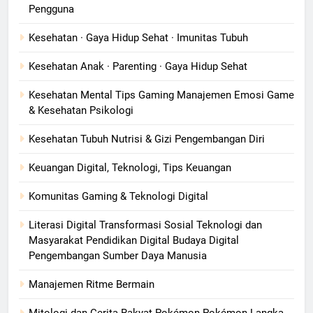
Pengguna
Kesehatan · Gaya Hidup Sehat · Imunitas Tubuh
Kesehatan Anak · Parenting · Gaya Hidup Sehat
Kesehatan Mental Tips Gaming Manajemen Emosi Game
& Kesehatan Psikologi
Kesehatan Tubuh Nutrisi & Gizi Pengembangan Diri
Keuangan Digital, Teknologi, Tips Keuangan
Komunitas Gaming & Teknologi Digital
Literasi Digital Transformasi Sosial Teknologi dan
Masyarakat Pendidikan Digital Budaya Digital
Pengembangan Sumber Daya Manusia
Manajemen Ritme Bermain
Mitologi dan Cerita Rakyat Pokémon Pokémon Langka