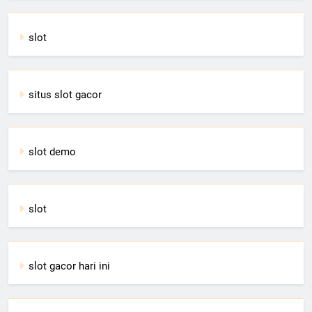
slot
situs slot gacor
slot demo
slot
slot gacor hari ini