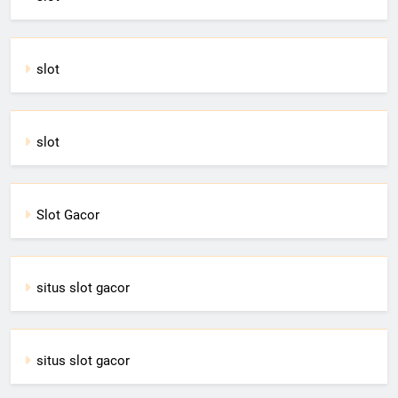
slot
slot
Slot Gacor
situs slot gacor
situs slot gacor