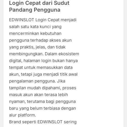
Login Cepat dari Sudut
Pandang Pengguna
EDWINSLOT Login Cepat menjadi
salah satu kata kunci yang
mencerminkan kebutuhan
pengguna terhadap akses akun
yang praktis, jelas, dan tidak
membingungkan. Dalam ekosistem
digital, halaman login bukan hanya
tempat untuk memasukkan data
akun, tetapi juga menjadi titik awal
pengalaman pengguna. Jika
tampilan mudah dipahami, proses
masuk akun akan terasa lebih
nyaman, terutama bagi pengguna
baru yang belum terbiasa dengan
alur platform.
Brand seperti EDWINSLOT sering