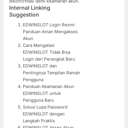
dikonfirmasi demi keamanan akun.
Internal Linking
Suggestion
EDWINSLOT Login Resmi:
Panduan Aman Mengakses
Akun
Cara Mengatasi
EDWINSLOT Tidak Bisa
Login dari Perangkat Baru
EDWINSLOT dan
Pentingnya Tampilan Ramah
Pengguna
Panduan Keamanan Akun
EDWINSLOT untuk
Pengguna Baru
Solusi Lupa Password
EDWINSLOT dengan
Langkah Praktis
EDWINSLOT Akses Akun: