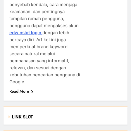
penyebab kendala, cara menjaga
keamanan, dan pentingnya
tampilan ramah pengguna,
pengguna dapat mengakses akun
edwinslot login
dengan lebih
percaya diri. Artikel ini juga
memperkuat brand keyword
secara natural melalui
pembahasan yang informatif,
relevan, dan sesuai dengan
kebutuhan pencarian pengguna di
Google.
Read More
LINK SLOT