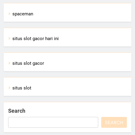
spaceman
situs slot gacor hari ini
situs slot gacor
situs slot
Search
SEARCH