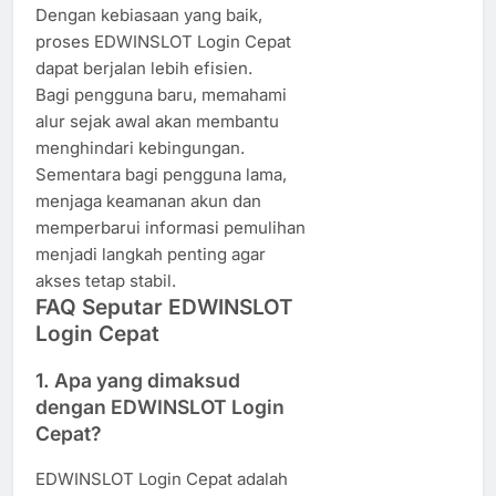
Dengan kebiasaan yang baik,
proses EDWINSLOT Login Cepat
dapat berjalan lebih efisien.
Bagi pengguna baru, memahami
alur sejak awal akan membantu
menghindari kebingungan.
Sementara bagi pengguna lama,
menjaga keamanan akun dan
memperbarui informasi pemulihan
menjadi langkah penting agar
akses tetap stabil.
FAQ Seputar EDWINSLOT
Login Cepat
1. Apa yang dimaksud
dengan EDWINSLOT Login
Cepat?
EDWINSLOT Login Cepat adalah