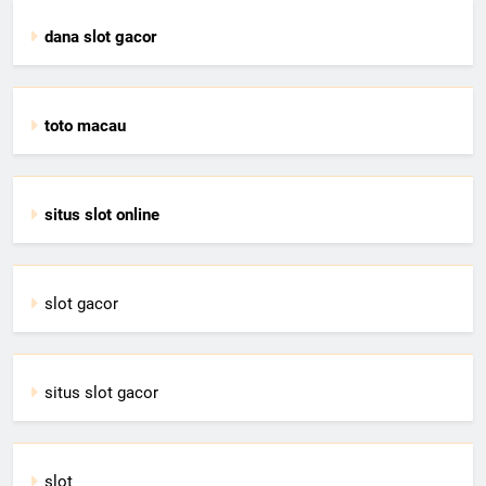
dana slot gacor
toto macau
situs slot online
slot gacor
situs slot gacor
slot