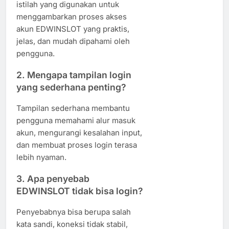
istilah yang digunakan untuk
menggambarkan proses akses
akun EDWINSLOT yang praktis,
jelas, dan mudah dipahami oleh
pengguna.
2. Mengapa tampilan login
yang sederhana penting?
Tampilan sederhana membantu
pengguna memahami alur masuk
akun, mengurangi kesalahan input,
dan membuat proses login terasa
lebih nyaman.
3. Apa penyebab
EDWINSLOT tidak bisa login?
Penyebabnya bisa berupa salah
kata sandi, koneksi tidak stabil,