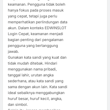
keamanan. Pengguna tidak boleh
hanya fokus pada proses masuk
yang cepat, tetapi juga perlu
memperhatikan perlindungan data
akun. Dalam konteks EDWINSLOT
Login Cepat, keamanan menjadi
bagian penting dari pengalaman
pengguna yang bertanggung
jawab.
Gunakan kata sandi yang kuat dan
tidak mudah ditebak. Hindari
menggunakan nama pribadi,
tanggal lahir, urutan angka
sederhana, atau kata sandi yang
sama dengan akun lain. Kata sandi
ideal sebaiknya menggabungkan
huruf besar, huruf kecil, angka,
dan simbol.