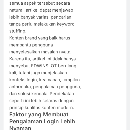
semua aspek tersebut secara
natural, artikel dapat menjawab
lebih banyak variasi pencarian
tanpa perlu melakukan keyword
stuffing.
Konten brand yang baik harus
membantu pengguna
menyelesaikan masalah nyata.
Karena itu, artikel ini tidak hanya
menyebut EDWINSLOT berulang
kali, tetapi juga menjelaskan
konteks login, keamanan, tampilan
antarmuka, pengalaman pengguna,
dan solusi kendala. Pendekatan
seperti ini lebih selaras dengan
prinsip kualitas konten modern.
Faktor yang Membuat
Pengalaman Login Lebih
Nyaman