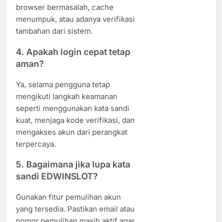
browser bermasalah, cache
menumpuk, atau adanya verifikasi
tambahan dari sistem.
4. Apakah login cepat tetap
aman?
Ya, selama pengguna tetap
mengikuti langkah keamanan
seperti menggunakan kata sandi
kuat, menjaga kode verifikasi, dan
mengakses akun dari perangkat
terpercaya.
5. Bagaimana jika lupa kata
sandi EDWINSLOT?
Gunakan fitur pemulihan akun
yang tersedia. Pastikan email atau
nomor pemulihan masih aktif agar