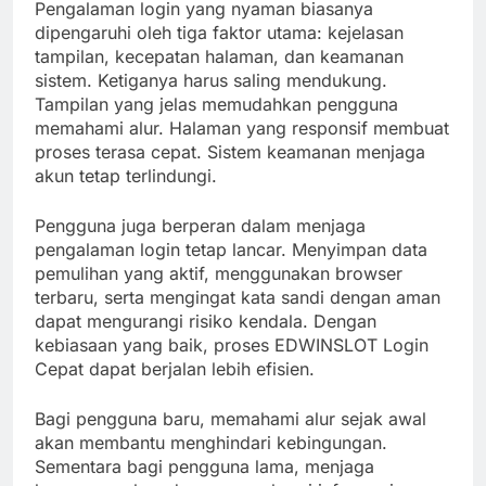
Pengalaman login yang nyaman biasanya
dipengaruhi oleh tiga faktor utama: kejelasan
tampilan, kecepatan halaman, dan keamanan
sistem. Ketiganya harus saling mendukung.
Tampilan yang jelas memudahkan pengguna
memahami alur. Halaman yang responsif membuat
proses terasa cepat. Sistem keamanan menjaga
akun tetap terlindungi.
Pengguna juga berperan dalam menjaga
pengalaman login tetap lancar. Menyimpan data
pemulihan yang aktif, menggunakan browser
terbaru, serta mengingat kata sandi dengan aman
dapat mengurangi risiko kendala. Dengan
kebiasaan yang baik, proses EDWINSLOT Login
Cepat dapat berjalan lebih efisien.
Bagi pengguna baru, memahami alur sejak awal
akan membantu menghindari kebingungan.
Sementara bagi pengguna lama, menjaga