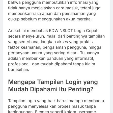
bahwa pengguna membutuhkan informasi yang
tidak hanya menjelaskan cara masuk, tetapi juga
memberikan rasa aman dan pemahaman yang
cukup sebelum menggunakan akun mereka.
Artikel ini membahas EDWINSLOT Login Cepat
secara menyeluruh, mulai dari pentingnya tampilan
yang sederhana, langkah akses yang praktis,
faktor keamanan, pengalaman pengguna, hingga
pertanyaan umum yang sering dicari. Tujuannya
adalah memberikan panduan yang informatif,
profesional, dan mudah dipahami tanpa klaim
berlebihan.
Mengapa Tampilan Login yang
Mudah Dipahami Itu Penting?
Tampilan login yang baik harus mampu membantu
pengguna menyelesaikan proses masuk tanpa
kebingungan. Elemen seperti kolom username,