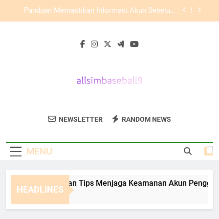
Skip
Panduan Menghindari Akses KAYA787 Login
to
melalui Jaringan Publik
content
Cara Memeriksa Data Akun sebelum
Menggunakan KAYA787 Login
LEBAH4D Login dan Tips Menjaga Keamanan
Akun Pengguna
Panduan Memastikan Informasi Akun Sebelum
Login KAYA787
Panduan Menghindari Akses KAYA787 Login
melalui Jaringan Publik
All Sim Baseball
Mainkan Baseball Online Di All Sim Baseball
Cara Memeriksa Data Akun sebelum
NEWSLETTER
RANDOM NEWS
9
Menggunakan KAYA787 Login
9. Pengalaman Game Yang Seru Dan
Realistis.
MENU
BAH4D Login dan Tips Menjaga Keamanan Akun Pengguna
HEADLINES
Weeks Ago