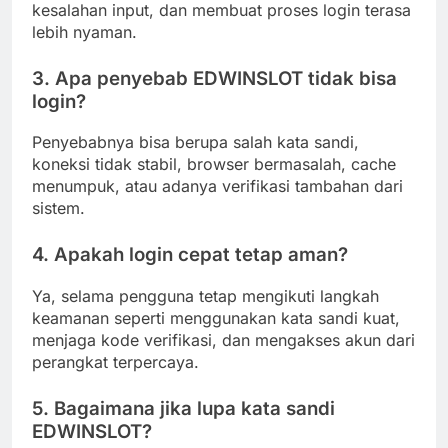
kesalahan input, dan membuat proses login terasa
lebih nyaman.
3. Apa penyebab EDWINSLOT tidak bisa
login?
Penyebabnya bisa berupa salah kata sandi,
koneksi tidak stabil, browser bermasalah, cache
menumpuk, atau adanya verifikasi tambahan dari
sistem.
4. Apakah login cepat tetap aman?
Ya, selama pengguna tetap mengikuti langkah
keamanan seperti menggunakan kata sandi kuat,
menjaga kode verifikasi, dan mengakses akun dari
perangkat terpercaya.
5. Bagaimana jika lupa kata sandi
EDWINSLOT?