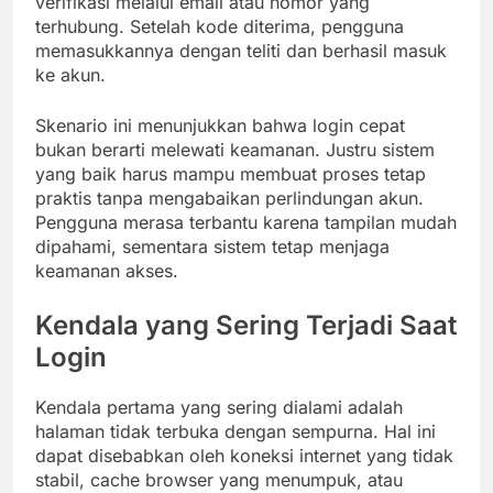
verifikasi melalui email atau nomor yang
terhubung. Setelah kode diterima, pengguna
memasukkannya dengan teliti dan berhasil masuk
ke akun.
Skenario ini menunjukkan bahwa login cepat
bukan berarti melewati keamanan. Justru sistem
yang baik harus mampu membuat proses tetap
praktis tanpa mengabaikan perlindungan akun.
Pengguna merasa terbantu karena tampilan mudah
dipahami, sementara sistem tetap menjaga
keamanan akses.
Kendala yang Sering Terjadi Saat
Login
Kendala pertama yang sering dialami adalah
halaman tidak terbuka dengan sempurna. Hal ini
dapat disebabkan oleh koneksi internet yang tidak
stabil, cache browser yang menumpuk, atau