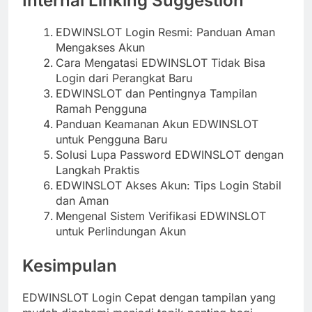
Internal Linking Suggestion
EDWINSLOT Login Resmi: Panduan Aman
Mengakses Akun
Cara Mengatasi EDWINSLOT Tidak Bisa
Login dari Perangkat Baru
EDWINSLOT dan Pentingnya Tampilan
Ramah Pengguna
Panduan Keamanan Akun EDWINSLOT
untuk Pengguna Baru
Solusi Lupa Password EDWINSLOT dengan
Langkah Praktis
EDWINSLOT Akses Akun: Tips Login Stabil
dan Aman
Mengenal Sistem Verifikasi EDWINSLOT
untuk Perlindungan Akun
Kesimpulan
EDWINSLOT Login Cepat dengan tampilan yang