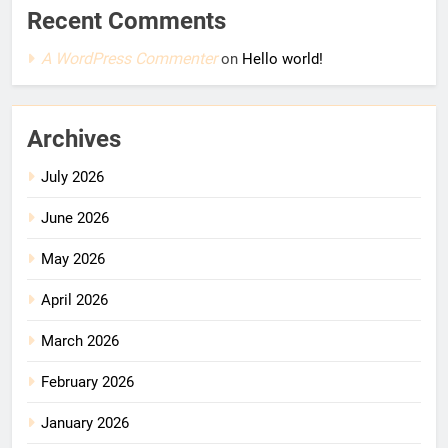
Recent Comments
A WordPress Commenter
on
Hello world!
Archives
July 2026
June 2026
May 2026
April 2026
March 2026
February 2026
January 2026