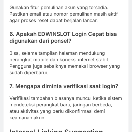
Gunakan fitur pemulihan akun yang tersedia.
Pastikan email atau nomor pemulihan masih aktif
agar proses reset dapat berjalan lancar.
6. Apakah EDWINSLOT Login Cepat bisa
digunakan dari ponsel?
Bisa, selama tampilan halaman mendukung
perangkat mobile dan koneksi internet stabil.
Pengguna juga sebaiknya memakai browser yang
sudah diperbarui.
7. Mengapa diminta verifikasi saat login?
Verifikasi tambahan biasanya muncul ketika sistem
mendeteksi perangkat baru, jaringan berbeda,
atau aktivitas yang perlu dikonfirmasi demi
keamanan akun.