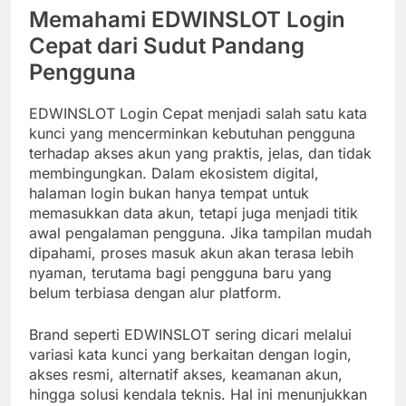
Memahami EDWINSLOT Login
Cepat dari Sudut Pandang
Pengguna
EDWINSLOT Login Cepat menjadi salah satu kata
kunci yang mencerminkan kebutuhan pengguna
terhadap akses akun yang praktis, jelas, dan tidak
membingungkan. Dalam ekosistem digital,
halaman login bukan hanya tempat untuk
memasukkan data akun, tetapi juga menjadi titik
awal pengalaman pengguna. Jika tampilan mudah
dipahami, proses masuk akun akan terasa lebih
nyaman, terutama bagi pengguna baru yang
belum terbiasa dengan alur platform.
Brand seperti EDWINSLOT sering dicari melalui
variasi kata kunci yang berkaitan dengan login,
akses resmi, alternatif akses, keamanan akun,
hingga solusi kendala teknis. Hal ini menunjukkan