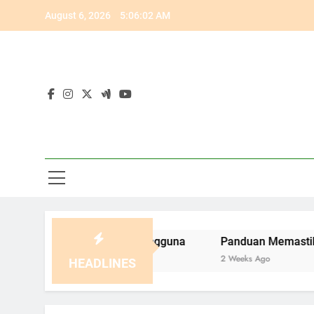
Skip
August 6, 2026
5:06:03 AM
to
content
All
Mainkan Ba
eamanan Akun Pengguna
Panduan Memastikan Informa
2 Weeks Ago
HEADLINES