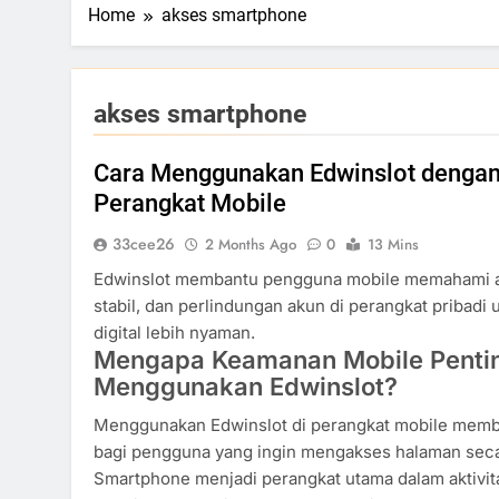
Home
akses smartphone
akses smartphone
Cara Menggunakan Edwinslot dengan
Perangkat Mobile
33cee26
2 Months Ago
0
13 Mins
Edwinslot membantu pengguna mobile memahami 
stabil, dan perlindungan akun di perangkat pribadi
digital lebih nyaman.
Mengapa Keamanan Mobile Penti
Menggunakan Edwinslot?
Menggunakan Edwinslot di perangkat mobile mem
bagi pengguna yang ingin mengakses halaman secara
Smartphone menjadi perangkat utama dalam aktivita