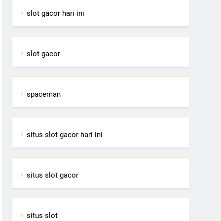
slot gacor hari ini
slot gacor
spaceman
situs slot gacor hari ini
situs slot gacor
situs slot