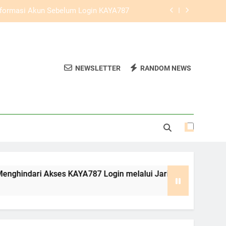
formasi Akun Sebelum Login KAYA787
AYA787 Login melalui Jaringan Publik
 sebelum Menggunakan KAYA787 Login
NEWSLETTER
RANDOM NEWS
ips Menjaga Keamanan Akun Pengguna
formasi Akun Sebelum Login KAYA787
ru Dan Realistis.
AYA787 Login melalui Jaringan Publik
 sebelum Menggunakan KAYA787 Login
kses KAYA787 Login melalui Jaringan Publik
Cara Mem
3 Weeks Ag