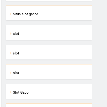
situs slot gacor
slot
slot
slot
Slot Gacor