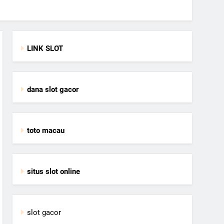
LINK SLOT
dana slot gacor
toto macau
situs slot online
slot gacor